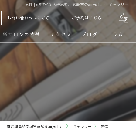
男性 | 理容室なら群馬県、高崎市のairyu hair | ギャラリー
お問い合わせはこちら
ご予約はこちら
当サロンの特徴
アクセス
ブログ
コラム
ヘッドスパ
シェービング
メンズ
フェード
パーマ
群馬県高崎の理容室ならairyu hair
ギャラリー
男性