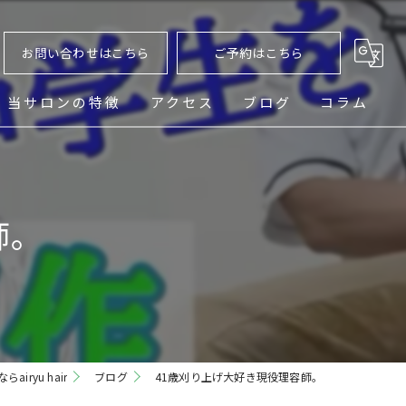
お問い合わせはこちら
ご予約はこちら
当サロンの特徴
アクセス
ブログ
コラム
ヘッドスパ
シェービング
師。
メンズ
フェード
パーマ
iryu hair
ブログ
41歳刈り上げ大好き現役理容師。