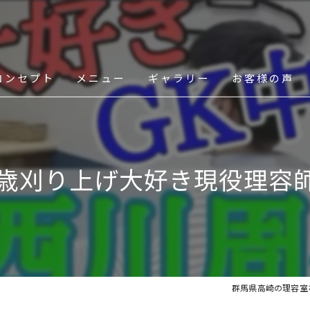
コンセプト
メニュー
ギャラリー
お客様の声
スタッフ
1歳刈り上げ大好き現役理容
群馬県高崎の理容室ならa