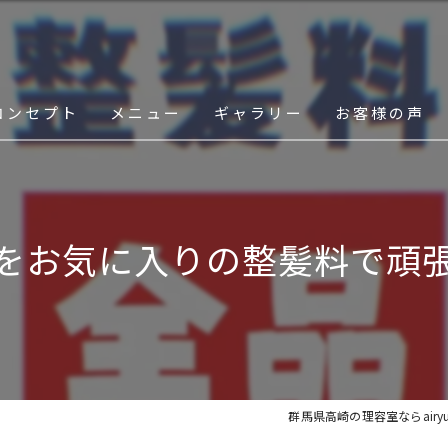
コンセプト
メニュー
ギャラリー
お客様の声
スタッフ
をお気に入りの整髪料で頑
群馬県高崎の理容室ならairyu 