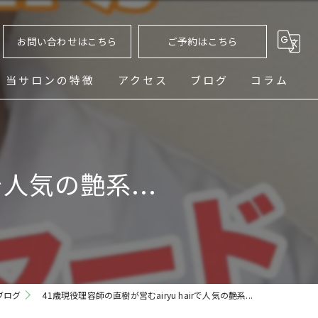
お問い合わせはこちら
ご予約はこちら
当サロンの特徴
アクセス
ブログ
コラム
ヘッドスパ
シェービング
で人気の艶系...
メンズ
フェード
パーマ
ブログ
41歳現役理容師の直樹が営むairyu hairで人気の艶系...