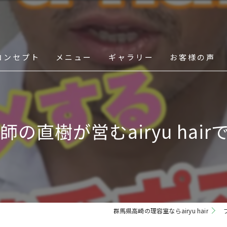
コンセプト
メニュー
ギャラリー
お客様の声
スタッフ
の直樹が営むairyu hair
群馬県高崎の理容室ならairyu hair