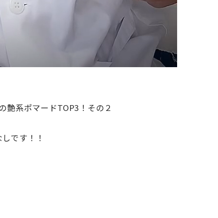
人気の艶系ポマードTOP3！その２
なしです！！