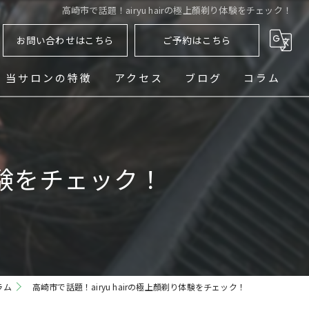
高崎市で話題！airyu hairの極上顏剃り体験をチェック！
お問い合わせはこちら
ご予約はこちら
当サロンの特徴
アクセス
ブログ
コラム
ヘッドスパ
シェービング
体験をチェック！
メンズ
フェード
パーマ
ラム
高崎市で話題！airyu hairの極上顏剃り体験をチェック！