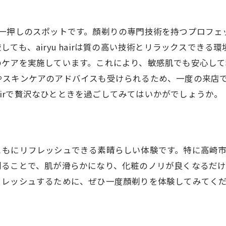
顏剃りで心も肌も健康に
高崎市で話題のairyu hairで顏剃りを体験してみよう
airが一押しのスポットです。顏剃りの専門技術を持つプロ
地域で人気の理由
ても、airyu hairは質の高い技術とリラックスでき
顏剃りのお得なプランとキャンペーン情報
のケアを実施しています。これにより、敏感肌でも安心して
顏剃り初体験者のためのガイド
やスキンケアのアドバイスも受けられるため、一度の来店
常連客のリアルな口コミと評価
hairで贅沢なひとときを過ごしてみてはいかがでしょうか。
顏剃り体験者のビフォーアフター
高崎市で顏剃りをするメリット
専門技術で肌をケアする高崎市の顏剃りサービス
にリフレッシュできる素晴らしい体験です。特に高崎市のai
最新の技術を駆使した顏剃りサービス
剃ることで、肌が滑らかになり、化粧のノリが良くなるだ
airyu hairの顏剃り技術の秘密
フレッシュするために、ぜひ一度顏剃りを体験してみてく
プロの技術が引き出す美肌効果
顏剃りサービスで得られるトータルケア