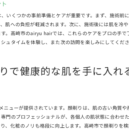
ント
高崎市での顏剃り技術の進化
専門店としてのこだわりとその理由
は、いくつかの事前準備とケアが重要です。まず、施術前
り、肌への負担が軽減されます。次に、施術後には肌を冷
日常のストレスを忘れてリフレッシュする顏剃り体験
。高崎市のairyu hairでは、これらのケアをプロの
ストレス解消に最適な顏剃りメニュー
ッシュタイムを体験し、また次の訪問を楽しみにしてくだ
心地よさを追求した顏剃り体験
顏剃りがもたらす精神的リラクゼーション
リフレッシュを目的とする顏剃りの流れ
上顏剃りで健康的な肌を手に入れ
日常の疲れを癒すための顏剃り
airyu hairで心身ともにリフレッシュ
airyu hairの顏剃りで滑らかな肌を実感しよう
滑らかな肌を手に入れる顏剃りの秘訣
な顏剃りメニューが提供されています。顏剃りは、肌の古い角
airyu hairの顏剃りで変わる肌の質感
。専門のプロフェッショナルが、各個人の肌状態に合わせ
顏剃り後の肌のケアと保湿
、化粧のノリも格段に向上します。高崎市で顏剃りを検討中の