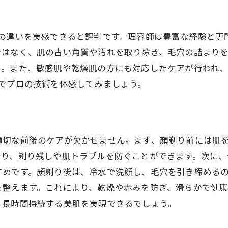
プロが施す顏剃りの魅力を高崎市で体感しよう
高崎市の顏剃り専門店としてのairyu hair
よって肌の違いを実感できると評判です。理容師は豊富な経験
プロフェッショナルが手がける顏剃りの違い
ではなく、肌の古い角質や汚れを取り除き、毛穴の詰まり
顏剃りのプロセスとその技術
す。また、敏感肌や乾燥肌の方にも対応したケアが行われ
airyu hairの顏剃りで使われる道具と技
airでプロの技術を体感してみましょう。
顏剃りのプロが教えるベストなケア方法
顏剃りの魅力を引き立てるairyu hairのスタッフ
リラックスとスキンケアを同時に満たす顏剃りサービス
適切な前後のケアが欠かせません。まず、顏剃り前には肌
顏剃りで得られるリラクゼーション効果
なり、剃り残しや肌トラブルを防ぐことができます。次に
airyu hairの顏剃りとスキンケアの融合
すめです。顏剃り後は、冷水で洗顔し、毛穴を引き締める
リラックスできる空間作りとその工夫
を整えます。これにより、乾燥や赤みを防ぎ、滑らかで健
スキンケア効果を高める顏剃りのプロセス
、長時間持続する美肌を実現できるでしょう。
顏剃り後のリラクゼーションメニュー