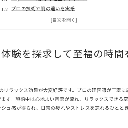
プロの技術で肌の違いを実感
顏剃りの前後のケア方法
高崎市で一押しの顏剃りスポット
顏剃りで得られるリフレッシュ効果
顏剃り体験を最高に楽しむためのポイント
り体験を探求して至福の時間
airyu hairの極上顏剃りで健康的な肌を手に入れる
airyu hairの顏剃りメニューとその効果
健康的な肌を保つための顏剃りの役割
敏感肌にも優しい顏剃り技術
スは、そのリラックス効果が大変好評です。プロの理容師が丁
顏剃り後のスキンケア方法
げます。施術中は心地よい音楽が流れ、リラックスできる
ッシュ感が得られ、日常の疲れやストレスを忘れるひとと
airyu hairの顏剃りに使われるプロダクト
健康的な肌を目指す顏剃りの頻度