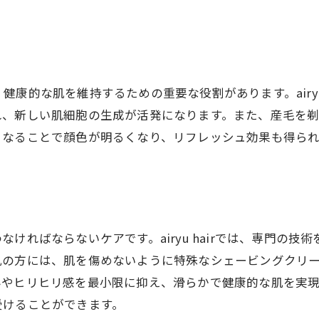
滑らかな肌を保つための日常ケア
顏剃りで得られる美肌効果
airyu hairの顏剃り体験談
康的な肌を維持するための重要な役割があります。airyu
れ、新しい肌細胞の生成が活発になります。また、産毛を
くなることで顔色が明るくなり、リフレッシュ効果も得ら
ければならないケアです。airyu hairでは、専門の
肌の方には、肌を傷めないように特殊なシェービングクリ
みやヒリヒリ感を最小限に抑え、滑らかで健康的な肌を実
受けることができます。