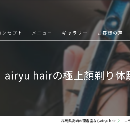
コンセプト
メニュー
ギャラリー
お客様の声
スタッフ
airyu hairの極上顏剃り
群馬県高崎の理容室ならairyu hair
コ