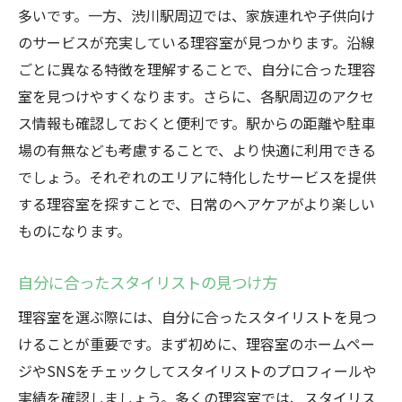
イベントに向けたヘアアレンジメニュー
多いです。一方、渋川駅周辺では、家族連れや子供向け
髪質改善サービスで自信をつける
のサービスが充実している理容室が見つかります。沿線
イベント前の予約と相談方法
ごとに異なる特徴を理解することで、自分に合った理容
特別なトリートメントメニューの紹介
室を見つけやすくなります。さらに、各駅周辺のアクセ
ス情報も確認しておくと便利です。駅からの距離や駐車
イベントに合わせたメンズヘアカット
場の有無なども考慮することで、より快適に利用できる
理容室選びのポイントはここだ！JR上越線沿線
でしょう。それぞれのエリアに特化したサービスを提供
のおすすめサロン
する理容室を探すことで、日常のヘアケアがより楽しい
地域密着型の理容室の魅力
ものになります。
長年の実績と信頼を持つ理容室
最新のトレンドに対応した理容室
自分に合ったスタイリストの見つけ方
高評価の口コミをチェックする
理容室を選ぶ際には、自分に合ったスタイリストを見つ
個別対応が可能な理容室
けることが重要です。まず初めに、理容室のホームペー
理容室の雰囲気を事前に確認
ジやSNSをチェックしてスタイリストのプロフィールや
料金を比較して得する！JR上越線沿線の理容室
実績を確認しましょう。多くの理容室では、スタイリス