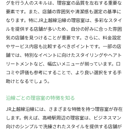
グを行う人のスキルは、理容室の品質を左右する重要な
ける
要素です。また、店舗の雰囲気や清潔感も選定の基準に
料金を比較する際の注意点
なります。特にJR上越線沿線の理容室は、多彩なスタイ
JR上越線の理容室で見つける満足度の高いサー
ルを提供する店舗が多いため、自分の好みに合った雰囲
ビスとは？
気の店舗を見つけることが重要です。さらに、料金設定
顧客満足度の高いサービスの特徴
やサービス内容も比較するべきポイントです。一部の店
リピーターが多い理容室の秘密
舗では、特別なイベントに向けたスタイリングやヘアト
実際の利用者の声を参考にする
リートメントなど、幅広いメニューが揃っています。口
コミや評価も参考にすることで、より良い選択をする手
サービス内容を徹底的にチェック
助けとなるでしょう。
カスタマイズできるサービスの魅力
アフターケアが充実した理容室
沿線ごとの理容室の特徴を知る
イベント前の準備にぴったり！JR上越線沿線の
JR上越線沿線には、さまざまな特徴を持つ理容室が存在
理容室のサービス紹介
します。例えば、高崎駅周辺の理容室は、ビジネスマン
特別な日のためのスタイリングサービス
向けのシンプルで洗練されたスタイルを提供する店舗が