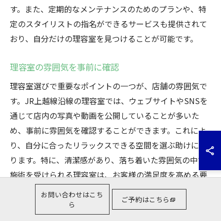
す。また、定期的なメンテナンスのためのプランや、特
定のスタイリストの指名ができるサービスも提供されて
おり、自分だけの理容室を見つけることが可能です。
理容室の雰囲気を事前に確認
理容室選びで重要なポイントの一つが、店舗の雰囲気で
す。JR上越線沿線の理容室では、ウェブサイトやSNSを
通じて店内の写真や動画を公開していることが多いた
め、事前に雰囲気を確認することができます。これによ
り、自分に合ったリラックスできる空間を選ぶ助けにな
ります。特に、清潔感があり、落ち着いた雰囲気の中で
施術を受けられる理容室は、お客様の満足度を高める要
因となります。また、一部の店舗では、初回来店時に店
お問い合わせはこち
ご予約はこちら
舗のツアーを実施しているところもあります。実際に足
ら
を運んでみて、スタッフの対応や設備の充実度を確認す