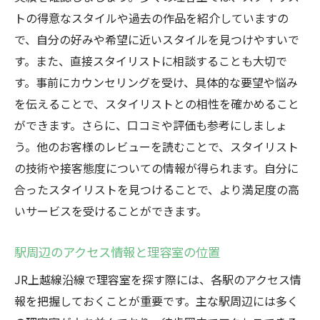
でお得なカットを受ける方法
トの得意なスタイルや過去の作品を紹介していますの
で、自分の好みや希望に近いスタイルを見つけやすいで
初回割引を活用する方法
す。また、直接スタイリストに相談することも大切で
定期的なプロモーションとキャンペーン情
す。事前にカウンセリングを受け、具体的な要望や悩み
報
を伝えることで、スタイリストとの相性を確かめること
メンバーシップ制度の利点
ができます。さらに、口コミや評価も参考にしましょ
お得なパッケージプランの紹介
う。他のお客様のレビューを読むことで、スタイリスト
学生割引やシニア割引を活用
の技術や接客態度についての情報が得られます。自分に
料金交渉のポイントとコツ
合ったスタイリストを見つけることで、より満足度の高
JR上越線沿線の理容室で体験できる特別なサー
いサービスを受けることができます。
ビスとは？
駅周辺のアクセス情報と理容室の位置
リラクゼーションメニューの魅力
パーソナライズされたヘアケア
JR上越線沿線で理容室を探す際には、各駅のアクセス情
報を把握しておくことが重要です。主な駅周辺には多く
最新技術を取り入れたサービス