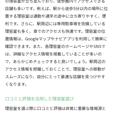
の理容室が立ち並んでおり、徒歩圏内でアクセスできる
環境に配慮したサロンの取り組み
店舗も多いです。例えば、駅から徒歩5分以内の場所に位
美容と健康をサポートするメニュー
置する理容室は通勤や通学の途中に立ち寄りやすく、便
特別なイベントに合わせたサービス
利です。さらに、駅周辺には専用駐車場を完備している
理容室の料金とサービスを知って、お気に入り
理容室も多く、車でのアクセスも快適です。理容室の位
のサロンを見つけよう
置情報は、Googleマップやナビアプリを利用して簡単に
実際に足を運んで確認する重要性
確認できます。また、各理容室のホームページやSNSで
事前にカウンセリングを受ける方法
は、詳細なアクセス情報を掲載していることが多いの
で、あらかじめチェックすると良いでしょう。駅周辺の
料金とサービスのバランスを考える
アクセス情報を把握しておくことで、理容室への移動が
信頼できる理容室の見極め方
スムーズになり、自分にとって最適な店舗を見つけやす
自分に合うスタイルの提案をもらう
くなります。
長期的に通う理容室の選び方
口コミと評価を活用した理容室選び
理容室を選ぶ際に口コミと評価は非常に重要な情報源と