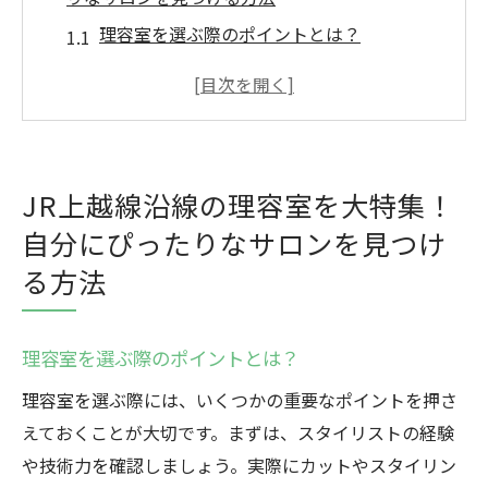
理容室を選ぶ際のポイントとは？
沿線ごとの理容室の特徴を知る
自分に合ったスタイリストの見つけ方
駅周辺のアクセス情報と理容室の位置
口コミと評価を活用した理容室選び
JR上越線沿線の理容室を大特集！
予約システムと待ち時間の確認方法
自分にぴったりなサロンを見つけ
理容室の料金を徹底比較！JR上越線沿線のお得
る方法
なサロンを探そう
基本的な料金プランを理解する
理容室を選ぶ際のポイントとは？
追加オプションとその料金
理容室を選ぶ際には、いくつかの重要なポイントを押さ
割引制度とクーポンの活用法
えておくことが大切です。まずは、スタイリストの経験
高品質なサービスを提供する理容室
や技術力を確認しましょう。実際にカットやスタイリン
コストパフォーマンスの高い理容室を見つ