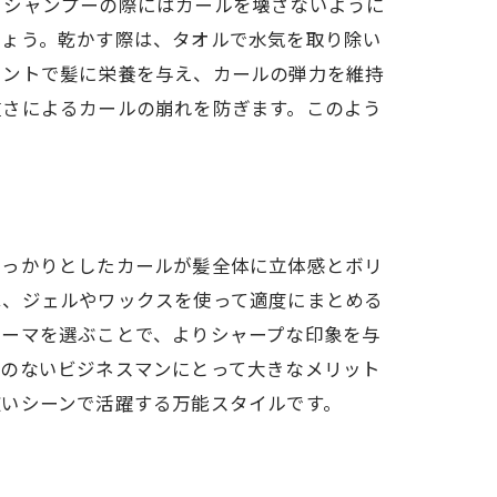
、シャンプーの際にはカールを壊さないように
しょう。乾かす際は、タオルで水気を取り除い
メントで髪に栄養を与え、カールの弾力を維持
マ体験
重さによるカールの崩れを防ぎます。このよう
しっかりとしたカールが髪全体に立体感とボリ
は、ジェルやワックスを使って適度にまとめる
パーマを選ぶことで、よりシャープな印象を与
の選び方
間のないビジネスマンにとって大きなメリット
広いシーンで活躍する万能スタイルです。