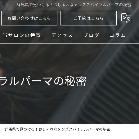
群馬県で見つける！おしゃれなメンズスパイラルパーマの秘密
お問い合わせはこちら
ご予約はこちら
当サロンの特徴
アクセス
ブログ
コラム
ヘッドスパ
シェービング
ラルパーマの秘密
メンズ
フェード
パーマ
群馬県で見つける！おしゃれなメンズスパイラルパーマの秘密