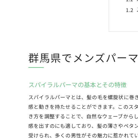
群馬県でメンズパー
スパ
スパイラルパーマの基本とその特徴
スパイラルパーマとは、髪の毛を螺旋状に巻
感と動きを持たせることができます。このス
き方を調整することで、自然なウェーブから
感を出すのにも適しており、髪の薄さやペタ
受けられ、多くの男性がその魅力に惹かれて