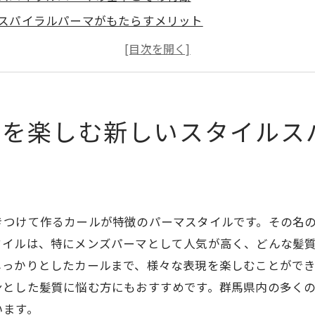
スパイラルパーマがもたらすメリット
群馬県のトレンド: スパイラルパーマ
どんな髪質にも対応！スパイラルパーマの万能性
スパイラルパーマのメンテナンス方法
ビジネスシーンでも使える！スパイラルパーマの応用
マを楽しむ新しいスタイルス
イラルパーマで変わるメンズヘア群馬県のおすすめサロン
高崎の人気サロンでスパイラルパーマを楽しむ
前橋で見つかる！おしゃれなスパイラルパーマサロン
太田市のスパイラルパーマサロン紹介
きつけて作るカールが特徴のパーマスタイルです。その名
伊勢崎でスパイラルパーマに挑戦
タイルは、特にメンズパーマとして人気が高く、どんな髪
しっかりとしたカールまで、様々な表現を楽しむことがで
初めてでも安心！群馬県の優良サロン
ンとした髪質に悩む方にもおすすめです。群馬県内の多く
地域別に見る群馬県のスパイラルパーマサロン
います。