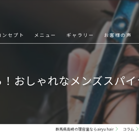
コンセプト
メニュー
ギャラリー
お客様の声
スタッフ
る！おしゃれなメンズスパイ
群馬県高崎の理容室ならairyu hair
コラム