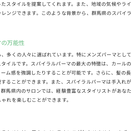
スパイラルパーマの進化と最新トレンド
ったスタイルを提案してくれます。また、地域の気候やラ
イラルパーマで個性を引き出す群馬県のメンズスタイル
ャレンジできます。このような背景から、群馬県のスパイ
個性を際立たせるスパイラルパーマ
群馬県の若者に人気のスパイラルパーマスタイル
マの万能性
スパイラルパーマで作る多彩なヘアスタイル
カジュアルからフォーマルまで対応！スパイラルパーマ
ら、多くの人々に選ばれています。特にメンズパーマとし
スタイルです。スパイラルパーマの最大の特徴は、カール
スパイラルパーマとファッションのコーディネート
ューム感を強調したりすることが可能です。さらに、髪の
自分らしさを表現するスパイラルパーマ
現することができます。また、スパイラルパーマは手入れ
ズパーマを極めるために群馬県でスパイラルパーマを選ぶ
。群馬県内のサロンでは、経験豊富なスタイリストがあな
群馬県のサロンが提供する高品質なスパイラルパーマ
しゃれを楽しむことができます。
専門家が推奨するスパイラルパーマのポイント
スパイラルパーマが人気の理由
群馬県のサロン選びのコツ