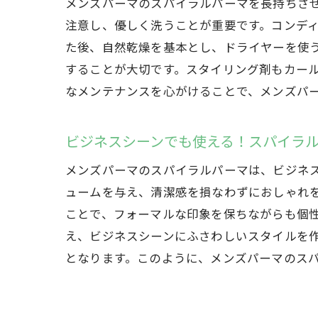
メンズパーマのスパイラルパーマを長持ちさ
注意し、優しく洗うことが重要です。コンデ
た後、自然乾燥を基本とし、ドライヤーを使
ビジ
することが大切です。スタイリング剤もカー
なメンテナンスを心がけることで、メンズパ
ビジネスシーンでも使える！スパイラ
メンズパーマのスパイラルパーマは、ビジネ
ュームを与え、清潔感を損なわずにおしゃれ
ことで、フォーマルな印象を保ちながらも個
群馬
え、ビジネスシーンにふさわしいスタイルを
となります。このように、メンズパーマのス