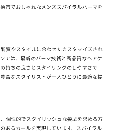
前橋市でおしゃれなメンズスパイラルパーマを
の髪質やスタイルに合わせたカスタマイズされ
ロンでは、最新のパーマ技術と高品質なヘアケ
その持ちの良さとスタイリングのしやすさで
験豊富なスタイリストが一人ひとりに最適な提
は、個性的でスタイリッシュな髪型を求める方
感のあるカールを実現しています。スパイラル