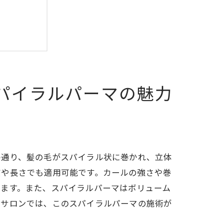
パイラルパーマの魅力
の通り、髪の毛がスパイラル状に巻かれ、立体
質や長さでも適用可能です。カールの強さや巻
きます。また、スパイラルパーマはボリューム
のサロンでは、このスパイラルパーマの施術が