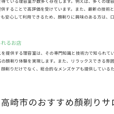
を得ている理容室が数多く存在します。例えば、多くの理
技術が自慢のサロン特集
提供することで高評価を受けています。また、最新の技術
プロの技が光る顏剃りサロン
でも安心して利用できるため、顏剃りに興味のある方は、
敏感肌の方も安心して利用できる高崎市の顏剃りサロン
敏感肌に優しい顏剃りサロン
敏感肌対応のサロン選び
られるお店
高崎市で敏感肌向け顏剃り体験
スを提供する理容室は、その専門知識と技術力で知られて
肌に優しい理容室を紹介
高の顏剃り体験を実現します。また、リラックスできる雰
敏感肌の方が安心して通えるサロン
、顔剃りだけでなく、総合的なメンズケアも提供している
敏感肌にも対応可能な顏剃りサロン
高崎市で顏剃りサービスが充実している理容室を探す
顏剃りサービスが充実しているお店
た高崎市のおすすめ顏剃りサ
高崎市で顏剃りメニューが豊富な理容室
充実したサービスを提供するサロン