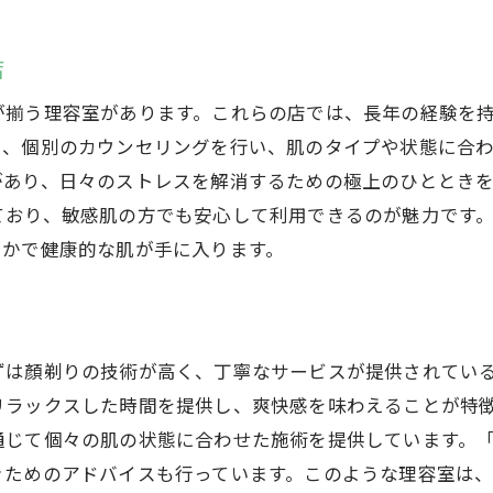
群馬県高崎市でリラックスしながら顏剃りを楽しむ方法
リラックスできるサロンの選び方
店
高崎市の癒し空間で顏剃りを体験
が揃う理容室があります。これらの店では、長年の経験を
リラックス重視の顏剃りサロン
に、個別のカウンセリングを行い、肌のタイプや状態に合
ストレス解消に効果的な顏剃り
があり、日々のストレスを解消するための極上のひととき
リラックスできる雰囲気の理容室
ており、敏感肌の方でも安心して利用できるのが魅力です
疲れを癒す顏剃り体験
らかで健康的な肌が手に入ります。
初めての方でも安心して訪れる高崎市の顏剃り理容室
初めてでも安心の顏剃りサロン
初心者向けの顏剃りサービス
ずは顏剃りの技術が高く、丁寧なサービスが提供されてい
高崎市で初めての顏剃り体験
リラックスした時間を提供し、爽快感を味わえることが特徴
優しい対応のサロンを紹介
通じて個々の肌の状態に合わせた施術を提供しています。「
初めての方へのおすすめサロン
ぐためのアドバイスも行っています。このような理容室は