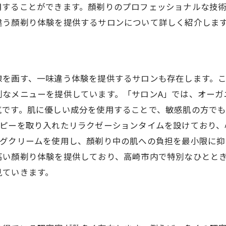
安心して訪れることができる理容室
用することができます。顏剃りのプロフェッショナルな技
高崎市で美肌を手に入れるための顏剃りサロンガイド
違う顏剃り体験を提供するサロンについて詳しく紹介しま
美肌効果が期待できる顏剃りサロン
顏剃りで美肌を実現する方法
高崎市で美肌を目指す顏剃り体験
線を画す、一味違う体験を提供するサロンも存在します。
美肌ケアに特化したサロン
別なメニューを提供しています。「サロンA」では、オーガ
気です。肌に優しい成分を使用することで、敏感肌の方で
顏剃りと美肌の関係
ラピーを取り入れたリラクゼーションタイムを設けており、
美肌を手に入れるための顏剃りサロン
ングクリームを使用し、顏剃り中の肌への負担を最小限に抑
プロの技術で極上の顏剃り体験を提供する高崎市のサロン
高い顏剃り体験を提供しており、高崎市内で特別なひとと
極上の顏剃りを提供するプロの技
見ていきます。
高崎市の技術力高い理容室
プロフェッショナルなサロンを紹介
極上の顏剃り体験を求めるなら