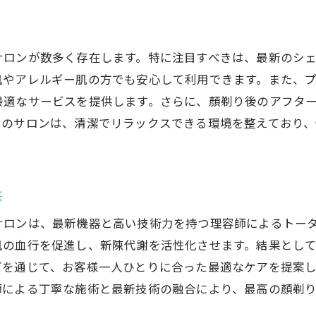
顏剃りの種類が豊富な理容室
高崎市で顏剃りサービスが評判のサロン
サロンが数多く存在します。特に注目すべきは、最新のシ
幅広い顏剃りサービスがある理容室
肌やアレルギー肌の方でも安心して利用できます。また、
最適なサービスを提供します。さらに、顏剃り後のアフタ
らのサロンは、清潔でリラックスできる環境を整えており
供
サロンは、最新機器と高い技術力を持つ理容師によるトー
肌の血行を促進し、新陳代謝を活性化させます。結果とし
グを通じて、お客様一人ひとりに合った最適なケアを提案
師による丁寧な施術と最新技術の融合により、最高の顏剃