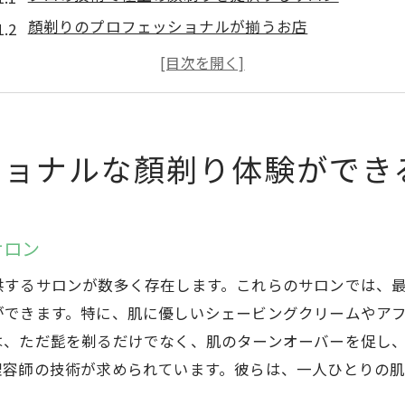
顏剃りのプロフェッショナルが揃うお店
高崎市で評判の理容室を厳選
一味違う顏剃り体験を提供するサロン
口コミで高評価の理容室
プロフェッショナルなサービスを受けられるお店
ショナルな顏剃り体験ができ
最新の技術を駆使した高崎市のおすすめ顏剃りサロン
最新技術を取り入れたサロンの特徴
サロン
高崎市で最先端の顏剃りサービスを提供
技術力に定評のあるおすすめサロン
供するサロンが数多く存在します。これらのサロンでは、
最新機器を使用した顏剃り体験
ができます。特に、肌に優しいシェービングクリームやア
は、ただ髭を剃るだけでなく、肌のターンオーバーを促し
進化した顏剃り技術を楽しめるお店
理容師の技術が求められています。彼らは、一人ひとりの
最新のシェービング技術を駆使したサロン
。