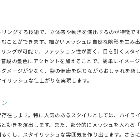
群馬県の美容室で注目のメッシュスタイルを試す
群馬県で評判のいい美容室を探す
力
プロフェッショナルなスタイリストによるメッシュス
ーリングする技術で、立体感や動きを演出するのが特徴で
人気の美容室でメッシュスタイルを試す
しむことができます。細かいメッシュは自然な陰影を生み
口コミで評判のメッシュスタイル施術
ーリングが可能で、ファッション性が高く、目を引くスタ
美容室選びのポイントとメッシュスタイルの相性
。普段の髪色にアクセントを加えることで、簡単にイメー
群馬県でメッシュスタイルを体験するお得情報
もダメージが少なく、髪の健康を保ちながらおしゃれを楽
メッシュスタイルの魅力と群馬県での最新トレンド
タイリッシュな仕上がりを実現します。
メッシュスタイルの歴史とその進化
群馬県でのメッシュスタイルの人気の理由
ョン
最新のカラーテクニックで作るメッシュスタイル
が存在します。特に人気のあるスタイルとしては、ハイラ
美容業界のプロが語るメッシュスタイルの魅力
感と動きを演出します。また、部分的にメッシュを入れる
群馬県でトライしたいメッシュスタイルのアイデア
明るくし、スタイリッシュな雰囲気を作り出せます。さら