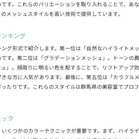
メッシュスタイルのメンテナンス方法
めです。これらのバリエーションを取り入れることで、あ
群馬県でメッシュスタイルを取り入れる方法
らのメッシュスタイルを高い技術で提供しています。
初心者向けのメッシュスタイル入門
ランキング
自宅でできるメッシュスタイルのケア方法
群馬県で手に入るメッシュスタイルに適したヘアケア
キング形式で紹介します。第一位は「自然なハイライトメ
セルフメッシュスタイルのコツ
めです。第二位は「グラデーションメッシュ」。トーンの
シュ」。顔周りに明るい色を配することで、リフトアップ
プロの手によるメッシュスタイルとセルフメッシュの
好きな方に人気があります。最後に、第五位は「カラフル
群馬県でメッシュスタイルを楽しむためのヒント
ぴったりです。これらのスタイルは群馬県の美容室でプロ
メッシュスタイルで個性的なヘアに挑戦群馬県のおすすめ
群馬県の美容室で人気の個性派メッシュスタイル
あなたにぴったりのメッシュスタイルを見つけよう
ニック
個性を生かしたメッシュスタイルのアレンジ方法
、いくつかのカラーテクニックが重要です。まず、ハイラ
メッシュスタイルで変身！ビフォーアフター