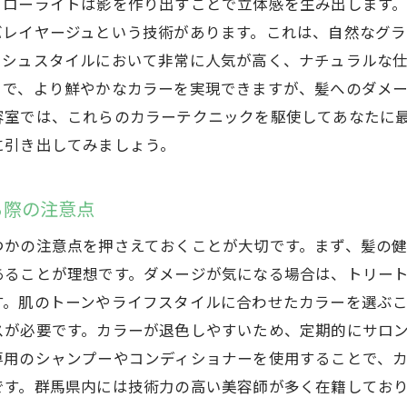
、ローライトは影を作り出すことで立体感を生み出します
群馬県のイベントで映えるメッシュスタイル
バレイヤージュという技術があります。これは、自然なグ
個性的なメッシュスタイルのデザインアイデア
ッシュスタイルにおいて非常に人気が高く、ナチュラルな
群馬県の美容室で叶える理想のメッシュスタイル
とで、より鮮やかなカラーを実現できますが、髪へのダメ
理想のメッシュスタイルを実現するためのカウンセリ
容室では、これらのカラーテクニックを駆使してあなたに
群馬県の美容室でのメッシュスタイル施術の流れ
に引き出してみましょう。
プロが教えるメッシュスタイルの長持ちするコツ
メッシュスタイルに適したカットとカラーの組み合わ
る際の注意点
群馬県の美容室でのメッシュスタイル成功例
つかの注意点を押さえておくことが大切です。まず、髪の
メッシュスタイルのアフターケアと持続方法
あることが理想です。ダメージが気になる場合は、トリー
メッシュスタイルの魅力を群馬県で体験してみよう
す。肌のトーンやライフスタイルに合わせたカラーを選ぶ
スが必要です。カラーが退色しやすいため、定期的にサロ
メッシュスタイルの魅力とは？
専用のシャンプーやコンディショナーを使用することで、
群馬県の美容室で体験できるメッシュスタイルの特徴
です。群馬県内には技術力の高い美容師が多く在籍してお
メッシュスタイルの施術前に知っておきたいこと