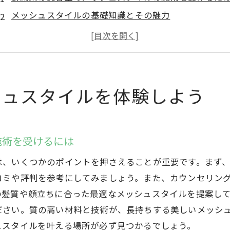
メッシュスタイルの基礎知識とその魅力
人気のメッシュスタイルのバリエーション
群馬県でおすすめのメッシュスタイルランキング
メッシュスタイルに適したカラーテクニック
群馬県でメッシュスタイルを取り入れる際の注意点
シュスタイルを体験しよう
メッシュスタイルで群馬県のトレンドを先取り
群馬県の最新メッシュスタイルトレンド
施術を受けるには
メッシュスタイルでおしゃれ度アップ
群馬県の若者に人気のメッシュスタイル
は、いくつかのポイントを押さえることが重要です。まず
メッシュスタイルで個性を表現
コミや評判を参考にしてみましょう。また、カウンセリン
の髪質や顔立ちに合った最適なメッシュスタイルを提案し
群馬県の季節ごとのメッシュスタイル
ださい。質の高い材料と技術が、長持ちする美しいメッシ
メッシュスタイルの進化とこれからのトレンド
ュスタイルを叶える場所が必ず見つかるでしょう。