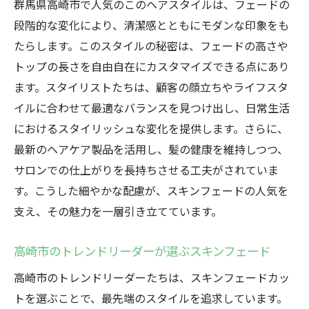
群馬県高崎市で人気のこのヘアスタイルは、フェードの
自分の個性をスキンフェードに反映する
段階的な変化により、清潔感とともにモダンな印象をも
スキンフェードカットで高崎市の街を歩く
たらします。このスタイルの秘密は、フェードの高さや
スキンフェードが高崎市で人気の理由多様なス
トップの長さを自由自在にカスタマイズできる点にあり
タイルの魅力
ます。スタイリストたちは、顧客の顔立ちやライフスタ
高崎市でスキンフェードが人気の裏側
イルに合わせて最適なバランスを見つけ出し、日常生活
スキンフェードの多様なスタイルが高崎市
におけるスタイリッシュな変化を提供します。さらに、
で注目
最新のヘアケア製品を活用し、髪の健康を維持しつつ、
高崎市でスキンフェードが愛される理由
サロンでの仕上がりを長持ちさせる工夫がされていま
す。こうした細やかな配慮が、スキンフェードの人気を
スキンフェードのスタイルがもたらす新し
支え、その魅力を一層引き立てています。
い可能性
高崎市でのスキンフェードの魅力とその背
高崎市のトレンドリーダーが選ぶスキンフェード
景
高崎市のトレンドリーダーたちは、スキンフェードカッ
スキンフェードが高崎市で流行する理由
トを選ぶことで、最先端のスタイルを追求しています。