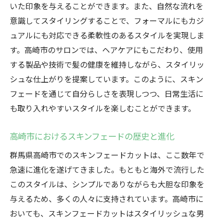
いた印象を与えることができます。また、自然な流れを
多様性
意識してスタイリングすることで、フォーマルにもカジ
スキンフェードのバリエーションが生み出
ュアルにも対応できる柔軟性のあるスタイルを実現しま
す新たな魅力
す。高崎市のサロンでは、ヘアケアにもこだわり、使用
高崎市で試したいスキンフェードのスタイ
する製品や技術で髪の健康を維持しながら、スタイリッ
ル
シュな仕上がりを提案しています。このように、スキン
高崎市の若者に支持されるスキンフェード清潔
フェードを通じて自分らしさを表現しつつ、日常生活に
感と個性をプラス
も取り入れやすいスタイルを楽しむことができます。
若者に人気のスキンフェードの秘密
スキンフェードが持つ清潔感の魅力
高崎市におけるスキンフェードの歴史と進化
高崎市の若者が選ぶスキンフェードの理由
群馬県高崎市でのスキンフェードカットは、ここ数年で
スキンフェードで個性を際立たせる方法
急速に進化を遂げてきました。もともと海外で流行した
高崎市のトレンドに敏感な若者たち
このスタイルは、シンプルでありながらも大胆な印象を
与えるため、多くの人々に支持されています。高崎市に
スキンフェードが若者に支持される理由
おいても、スキンフェードカットはスタイリッシュな男
スキンフェードで変わるあなたの印象高崎市で