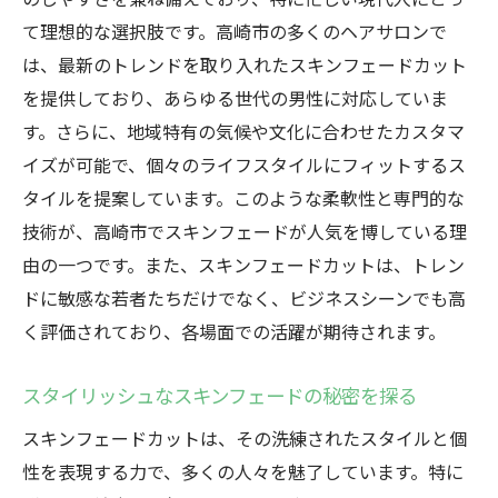
スキンフェードが高崎市で注目される理由
て理想的な選択肢です。高崎市の多くのヘアサロンで
最新トレンドを追求するためにスキンフェ
は、最新のトレンドを取り入れたスキンフェードカット
ードを選ぶ
を提供しており、あらゆる世代の男性に対応していま
高崎市でスキンフェードを試す価値
す。さらに、地域特有の気候や文化に合わせたカスタマ
スキンフェードでトレンドを先取り
イズが可能で、個々のライフスタイルにフィットするス
高崎市でスキンフェードを楽しむ人々の声
タイルを提案しています。このような柔軟性と専門的な
高崎市のスキンフェードカットで個性を表現す
技術が、高崎市でスキンフェードが人気を博している理
る方法を見つける
由の一つです。また、スキンフェードカットは、トレン
スキンフェードで個性を引き出すテクニッ
ドに敏感な若者たちだけでなく、ビジネスシーンでも高
ク
く評価されており、各場面での活躍が期待されます。
高崎市でのスキンフェードカット体験
スタイリッシュなスキンフェードの秘密を探る
スキンフェードで自分らしさを表現する
スキンフェードカットは、その洗練されたスタイルと個
高崎市でできるスキンフェードのスタイル
性を表現する力で、多くの人々を魅了しています。特に
提案