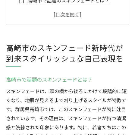
高崎市で話題のスキンフェードとは？
スキンフェードで表現する独自のスタイル
高崎市におけるスキンフェードの歴史と進
化
スキンフェードが群馬県高崎市で人気の理
高崎市のスキンフェード新時代が
由
到来スタイリッシュな自己表現を
スタイリッシュなスキンフェードの秘密を
探る
高崎市のトレンドリーダーが選ぶスキンフ
高崎市で話題のスキンフェードとは？
ェード
スキンフェードは、頭の横から後ろにかけて段階的に短
スキンフェードの魅力を体感高崎市で新たなス
くなり、地肌が見えるまで刈り上げるスタイルが特徴で
タイルを見つけよう
す。群馬県高崎市では、このスキンフェードが特に注目
スキンフェードの魅力を高崎市で味わう
されています。その理由は、スキンフェードが持つ清潔
感と洗練された印象にあります。特に、若者たちはこの
新しい自分を発見するスキンフェードスタ