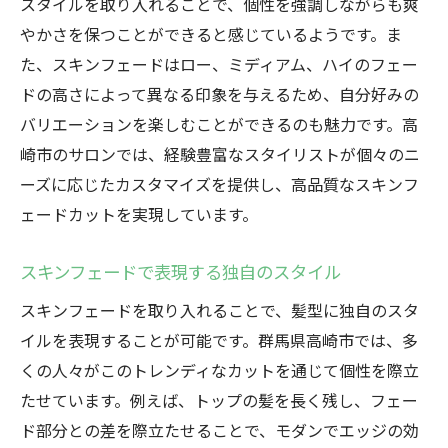
スタイルを取り入れることで、個性を強調しながらも爽
イル
やかさを保つことができると感じているようです。ま
高崎市で体感するスキンフェードの多様性
た、スキンフェードはロー、ミディアム、ハイのフェー
スキンフェードで変わる見た目と印象
ドの高さによって異なる印象を与えるため、自分好みの
高崎市で人気のスキンフェードスタイルを
バリエーションを楽しむことができるのも魅力です。高
探る
崎市のサロンでは、経験豊富なスタイリストが個々のニ
スキンフェードで日常に新鮮さを
ーズに応じたカスタマイズを提供し、高品質なスキンフ
高崎市で人気急上昇スキンフェードの多彩なバ
ェードカットを実現しています。
リエーションを探る
ローからハイまでスキンフェードのバリエ
スキンフェードで表現する独自のスタイル
ーション
スキンフェードを取り入れることで、髪型に独自のスタ
高崎市でのスキンフェードの選択肢
イルを表現することが可能です。群馬県高崎市では、多
スキンフェードのバリエーションで個性を
くの人々がこのトレンディなカットを通じて個性を際立
演出
たせています。例えば、トップの髪を長く残し、フェー
ド部分との差を際立たせることで、モダンでエッジの効
高崎市のサロンで楽しむスキンフェードの