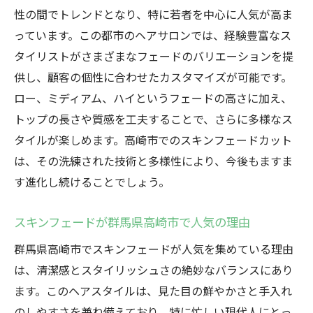
性の間でトレンドとなり、特に若者を中心に人気が高ま
体験する新たな自分
っています。この都市のヘアサロンでは、経験豊富なス
スキンフェードがもたらす印象の変化
タイリストがさまざまなフェードのバリエーションを提
高崎市で新しい自分を見つけるスキンフェ
供し、顧客の個性に合わせたカスタマイズが可能です。
ード
ロー、ミディアム、ハイというフェードの高さに加え、
スキンフェードがもたらす自己変革の瞬間
トップの長さや質感を工夫することで、さらに多様なス
印象を一新するスキンフェードの力
タイルが楽しめます。高崎市でのスキンフェードカット
高崎市でスキンフェードを体験する意義
は、その洗練された技術と多様性により、今後もますま
新たな自分を発見するスキンフェードの魅
す進化し続けることでしょう。
力
スキンフェードが群馬県高崎市で人気の理由
高崎市でスキンフェードを試す理由トレンドに
敏感なあなたへ
群馬県高崎市でスキンフェードが人気を集めている理由
は、清潔感とスタイリッシュさの絶妙なバランスにあり
トレンドに敏感な人のためのスキンフェー
ます。このヘアスタイルは、見た目の鮮やかさと手入れ
ド
のしやすさを兼ね備えており、特に忙しい現代人にとっ