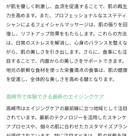
が肌を優しく刺激し、血流を促進することで、肌の再生
スポット
力を高めます。また、プロフェッショナルなエステティ
高崎市で訪れるべきエイジングケアスポッ
シャンによるフェイシャルマッサージは、肌の張りを回
ト
復し、リフトアップ効果をもたらします。これらの方法
リフレッシュできる高崎市のエイジングケ
は、日常のストレスを解消し、心身のバランスを整えな
ア施設
がら、肌の美しさを引き出します。さらに、食事にも注
心身の癒しを提供する高崎市のスポット
目することで、内面からの美しさをサポートできます。
高崎市のエイジングケアで心と体を癒す方
地元の新鮮な食材を使った栄養満点の食事は、肌の健康
法
を促進し、全体的な美しさを高める鍵となります。
高崎市のエイジングケアスポットの特徴
高崎市で体験できる最新のエイジングケア
高崎市で心と体をリフレッシュするエイジ
ングケア
高崎市はエイジングケアの最前線に立つ地域として注目
内側から輝く美しさ高崎市でのエイジングケア
されています。最新のテクノロジーを活用したスキンケ
の旅
アプロセスや、個々の肌に合わせたカスタマイズプラン
が提供されています。特に注目すべきは、肌の状態を詳
高崎市で手に入れる内側からの美しさ