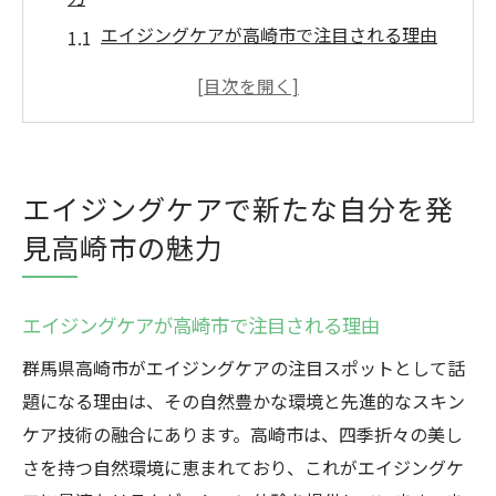
エイジングケアが高崎市で注目される理由
自然と調和したエイジングケアの魅力
高崎市でのエイジングケアの効果的な方法
高崎市で体験できる最新のエイジングケア
エイジングケアで高崎市を満喫する方法
エイジングケアで新たな自分を発
エイジングケアを通じて見つける新しい自
見高崎市の魅力
分
リフレッシュの新常識高崎市で始めるエイジン
エイジングケアが高崎市で注目される理由
グケア
高崎市でのエイジングケアの始め方
群馬県高崎市がエイジングケアの注目スポットとして話
題になる理由は、その自然豊かな環境と先進的なスキン
リフレッシュとエイジングケアの相乗効果
ケア技術の融合にあります。高崎市は、四季折々の美し
高崎市でのエイジングケアの最新トレンド
さを持つ自然環境に恵まれており、これがエイジングケ
エイジングケアでリフレッシュできる高崎