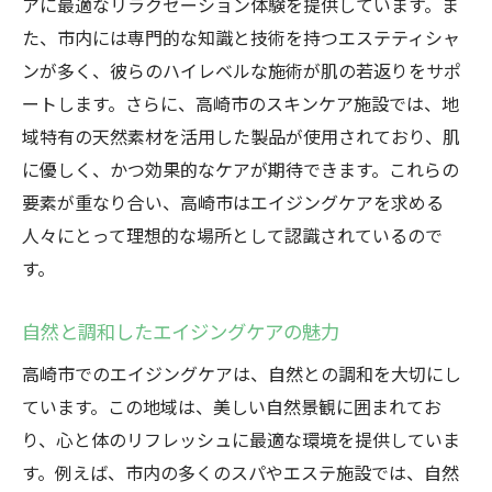
アに最適なリラクゼーション体験を提供しています。ま
市のスポット
た、市内には専門的な知識と技術を持つエステティシャ
高崎市でのエイジングケアで心と体をリセ
ンが多く、彼らのハイレベルな施術が肌の若返りをサポ
ット
ートします。さらに、高崎市のスキンケア施設では、地
リフレッシュ習慣を取り入れる高崎市のエ
域特有の天然素材を活用した製品が使用されており、肌
イジングケア
に優しく、かつ効果的なケアが期待できます。これらの
高崎市の自然と調和したエイジングケア体験
要素が重なり合い、高崎市はエイジングケアを求める
自然の中で楽しむ高崎市のエイジングケア
人々にとって理想的な場所として認識されているので
高崎市の自然を活用したエイジングケア
す。
自然環境が提供するエイジングケアのメリ
自然と調和したエイジングケアの魅力
ット
高崎市でのエイジングケアは、自然との調和を大切にし
高崎市の自然とエイジングケアの関係
ています。この地域は、美しい自然景観に囲まれてお
エイジングケア体験を豊かにする高崎市の
り、心と体のリフレッシュに最適な環境を提供していま
自然
す。例えば、市内の多くのスパやエステ施設では、自然
高崎市で自然と一体となるエイジングケア