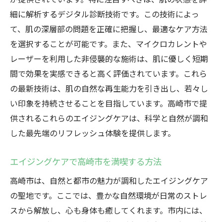
細に解析するデジタル診断技術です。この技術によっ
エイジングケアで輝く自分を発見する旅
て、肌の深層部の問題を正確に把握し、最適なケア方法
高崎市のエイジングケアがもたらす内面的
を選択することが可能です。また、マイクロカレントや
輝き
レーザーを利用した非侵襲的な施術は、肌に優しく短期
内側からの美しさを引き出す高崎市のエイ
間で効果を実感できると高く評価されています。これら
ジングケア
の最新技術は、肌の自然な再生能力を引き出し、若々し
高崎市でのエイジングケアで美しさを再発
い印象を持続させることを目指しています。高崎市で提
見
供されるこれらのエイジングケアは、科学と自然が調和
エイジングケアを通じて内面的に輝く高崎
した最先端のリフレッシュ体験を提供します。
市の旅
高崎市で出会うエイジングケアの新しい形
エイジングケアで高崎市を満喫する方法
高崎市で見つけるエイジングケアの革新
高崎市は、自然と都市の魅力が調和したエイジングケア
新しいエイジングケアの形を体験する高崎
の聖地です。ここでは、豊かな自然環境が日常のストレ
市
スから解放し、心も身体も癒してくれます。市内には、