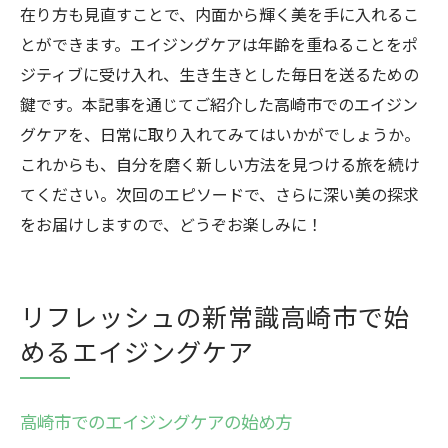
リラクゼーションがもたらす高崎市の美し
在り方も見直すことで、内面から輝く美を手に入れるこ
さ
とができます。エイジングケアは年齢を重ねることをポ
高崎市のリラクゼーションエイジングケア
ジティブに受け入れ、生き生きとした毎日を送るための
の魅力
鍵です。本記事を通じてご紹介した高崎市でのエイジン
グケアを、日常に取り入れてみてはいかがでしょうか。
リラックスしながら美を保つ高崎市の方法
これからも、自分を磨く新しい方法を見つける旅を続け
高崎市での美しさを兼ね備えたリラクゼー
てください。次回のエピソードで、さらに深い美の探求
ション体験
をお届けしますので、どうぞお楽しみに！
リフレッシュの新常識高崎市で始
めるエイジングケア
高崎市でのエイジングケアの始め方