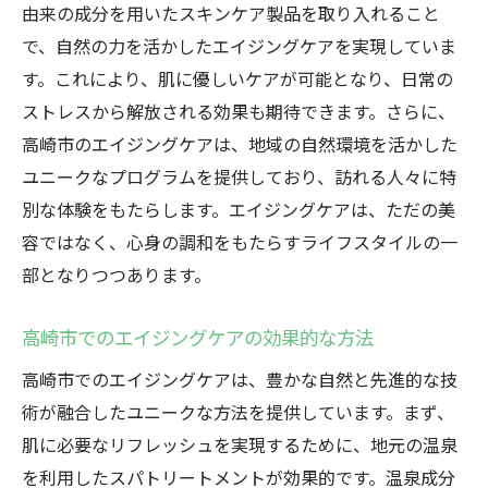
由来の成分を用いたスキンケア製品を取り入れること
専門家が教える高崎市での最先端エイジングケ
で、自然の力を活かしたエイジングケアを実現していま
ア術
す。これにより、肌に優しいケアが可能となり、日常の
高崎市のエイジングケア専門家が教える秘
ストレスから解放される効果も期待できます。さらに、
訣
高崎市のエイジングケアは、地域の自然環境を活かした
最先端技術を駆使した高崎市のエイジング
ユニークなプログラムを提供しており、訪れる人々に特
ケア
別な体験をもたらします。エイジングケアは、ただの美
専門家の視点で見る高崎市のエイジングケ
容ではなく、心身の調和をもたらすライフスタイルの一
ア
部となりつつあります。
高崎市でのエイジングケアの最新技術
高崎市でのエイジングケアの効果的な方法
効率的なエイジングケアのための専門家の
アドバイス
高崎市でのエイジングケアは、豊かな自然と先進的な技
術が融合したユニークな方法を提供しています。まず、
高崎市での専門家のエイジングケアに関す
肌に必要なリフレッシュを実現するために、地元の温泉
る提案
を利用したスパトリートメントが効果的です。温泉成分
心も体もリフレッシュ高崎市のエイジングケア