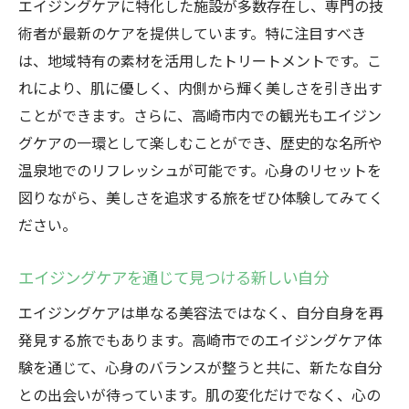
エイジングケアに特化した施設が多数存在し、専門の技
高崎市のエイジングケアの進化したアプロ
術者が最新のケアを提供しています。特に注目すべき
ーチ
は、地域特有の素材を活用したトリートメントです。こ
エイジングケアの新しい形を探る高崎市の
れにより、肌に優しく、内側から輝く美しさを引き出す
試み
ことができます。さらに、高崎市内での観光もエイジン
高崎市で探求するエイジングケアの新たな
グケアの一環として楽しむことができ、歴史的な名所や
方向性
温泉地でのリフレッシュが可能です。心身のリセットを
高崎市で出会う革新的なエイジングケアの
図りながら、美しさを追求する旅をぜひ体験してみてく
形
ださい。
リラクゼーションと美しさを兼ね備えた高崎市
のエイジングケア
エイジングケアを通じて見つける新しい自分
高崎市で経験するリラクゼーションとエイ
エイジングケアは単なる美容法ではなく、自分自身を再
ジングケア
発見する旅でもあります。高崎市でのエイジングケア体
美しさを追求する高崎市のリラクゼーショ
験を通じて、心身のバランスが整うと共に、新たな自分
ン施設
との出会いが待っています。肌の変化だけでなく、心の