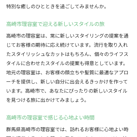
特別な癒しのひとときを過ごしてみませんか。
心地よさの追求高崎市理容室の魅力
高崎市理容室で感じる心地よさの理由
高崎市理容室で迎える新しいスタイルの旅
高崎市の理容室が提供する快適な空間
高崎市の理容室は、常に新しいスタイリングの提案を通
高崎市理容室の徹底された心地よさの追求
じてお客様の期待に応え続けています。流行を取り入れ
高崎市の理容室で味わう極上の快適さ
たスタイリッシュなカットはもちろん、個々のライフス
高崎市理容室が大切にする心地よさの提供
タイルに合わせたスタイルの提案も得意としています。
高崎市の理容室での心地よさを実感する
地元の理容室は、お客様の顔立ちや髪質に最適なアプロ
理容室がもたらす高崎市での理想のスタイル
ーチを提供し、新しい自分に出会えるきっかけを作って
高崎市理容室で実現する理想のスタイル
います。高崎市で、あなたにぴったりの新しいスタイル
を見つける旅に出かけてみましょう。
高崎市の理容室で叶えるスタイルの夢
高崎市理容室による個性を引き出すスタイ
高崎市の理容室で感じる心地よい時間
ル
群馬県高崎市の理容室では、訪れるお客様に心地よい時
高崎市の理容室が提案するスタイルの新基