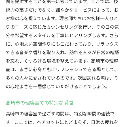
間を提供することを第一に考えています。ここでは、技
準
術力の高さだけでなく、細やかなサービスによって、お
高崎市の理容室でのスタイル実現プロセス
客様の心を捉えています。理容師たちはお客様一人ひと
高崎市理容室が創り出す新しいスタイル
りのニーズに応じたカウンセリングを行い、その日の気
高崎市の理容室で新たな自分に出会う
分や希望するスタイルを丁寧にヒアリングします。さら
高崎市理容室で迎える新しい自分
に、心地よい空間作りにもこだわっており、リラックス
高崎市の理容室が提供する自己発見の旅
できる音楽や香りを取り入れ、訪れる人々が日常の喧騒
高崎市理容室で見つける新たな魅力
を忘れ、くつろげる環境を整えています。高崎市の理容
室は、まさに心身ともにリフレッシュできる場として、
高崎市の理容室での自分改革体験
多くの人々に愛されているのです。次回訪れる際は、そ
高崎市理容室が導く新たな自分のスタイル
の心地よさを一層感じていただけることでしょう。
高崎市の理容室での新しい自分との出会い
高崎市の理容室での特別な瞬間
高崎市の理容室で過ごす時間は、特別な瞬間の連続で
す。ここでは、ヘアカットにとどまらず、日常の疲れを