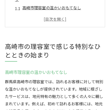
高崎市理容室の温かいおもてなし
特別な空間を提供する高崎市の理容室
高崎市の理容室で体験するリラクゼーショ
ン
高崎市理容室で迎える新しいスタイルの旅
高崎市の理容室で感じる特別なひ
高崎市の理容室で感じる心地よい時間
とときの始まり
高崎市の理容室での特別な瞬間
理容室が提供する高崎市ならではの心遣い
高崎市理容室の温かいおもてなし
高崎市理容室の細やかなサービス
群馬県高崎市の理容室では、訪れるお客様に対して特別
高崎市の理容室が誇る顧客第一の姿勢
な温かいおもてなしが提供されています。地域に根ざし
高崎市で感じる理容室の温かいサポート
たサービスは、地元特有の魅力として多くの人々に親し
高崎市の理容室で受ける心温まるケア
まれています。例えば、初めて訪れるお客様には、地元
高崎市の理容室が提供するパーソナルなア