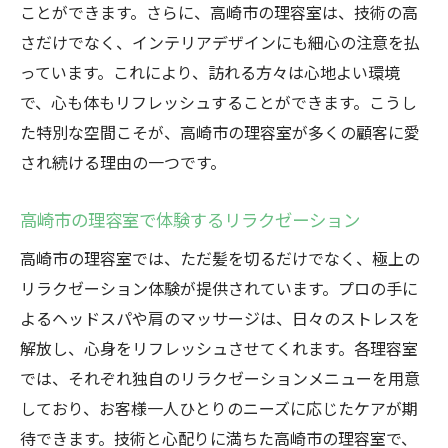
ことができます。さらに、高崎市の理容室は、技術の高
高崎市理容室のプロフェッショナルな手法
さだけでなく、インテリアデザインにも細心の注意を払
高崎市の理容室で築かれる信頼の技術
っています。これにより、訪れる方々は心地よい環境
高崎市理容室の技術力が顧客を魅了する
で、心も体もリフレッシュすることができます。こうし
た特別な空間こそが、高崎市の理容室が多くの顧客に愛
高崎市の理容室で体感する技の真髄
され続ける理由の一つです。
高崎市理容室が提供する技術と満足度の関
係
高崎市の理容室で体験するリラクゼーション
高崎市の理容室でリフレッシュする次の休日
高崎市の理容室では、ただ髪を切るだけでなく、極上の
高崎市理容室でのリラックス体験
リラクゼーション体験が提供されています。プロの手に
高崎市の理容室で過ごす贅沢な時間
よるヘッドスパや肩のマッサージは、日々のストレスを
高崎市理容室で心身のリフレッシュを
解放し、心身をリフレッシュさせてくれます。各理容室
高崎市の理容室で休日を満喫する方法
では、それぞれ独自のリラクゼーションメニューを用意
高崎市理容室が提供する癒しの時間
しており、お客様一人ひとりのニーズに応じたケアが期
高崎市の理容室での休日の過ごし方
待できます。技術と心配りに満ちた高崎市の理容室で、