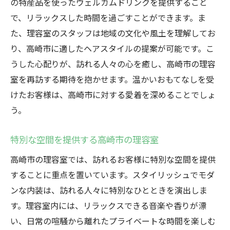
の特産品を使ったウェルカムドリンクを提供すること
プローチ
で、リラックスした時間を過ごすことができます。ま
高崎市理容室の心を込めたおもてなし
た、理容室のスタッフは地域の文化や風土を理解してお
高崎市の理容室で唯一無二のサービスを体験す
り、高崎市に適したヘアスタイルの提案が可能です。こ
る
うした心配りが、訪れる人々の心を癒し、高崎市の理容
高崎市理容室のオリジナルスタイル
室を再訪する期待を抱かせます。温かいおもてなしを受
高崎市で体験する理容室の独自技術
けたお客様は、高崎市に対する愛着を深めることでしょ
う。
高崎市の理容室で求める唯一の体験
高崎市理容室が提供する特別なメニュー
特別な空間を提供する高崎市の理容室
高崎市の理容室で受ける専属スタイリスト
高崎市の理容室では、訪れるお客様に特別な空間を提供
の技
することに重点を置いています。スタイリッシュでモダ
高崎市の理容室で得られるカスタムサービ
ンな内装は、訪れる人々に特別なひとときを演出しま
ス
す。理容室内には、リラックスできる音楽や香りが漂
理容室の技術が生む高崎市の顧客満足度の秘密
い、日常の喧騒から離れたプライベートな時間を楽しむ
高崎市の理容室が誇る高度な技術