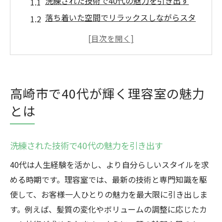
洗練された技術で40代の魅力を引き出す
落ち着いた空間でリラックスしながらスタ
イルチェンジ
地元ならではの温かいおもてなし
40代に特化したスタイル提案とカウンセリ
ング
高崎市で40代が輝く理容室の魅力
最新トレンドを取り入れた大人のスタイル
とは
高崎市の理容室が提供する独自のサービス
40代の自信を引き出すスタイルチェンジの秘訣
洗練された技術で40代の魅力を引き出す
自分に合ったスタイルを見つける方法
40代は人生経験を活かし、より自分らしいスタイルを求
40代におすすめのヘアスタイルとカラー
める時期です。理容室では、最新の技術と専門知識を駆
プロのアドバイスで新しい自分を発見
使して、お客様一人ひとりの魅力を最大限に引き出しま
お手入れが簡単な大人のスタイル
す。例えば、髪質の変化やボリュームの調整に応じたカ
朝の時間を短縮するスタイリング法