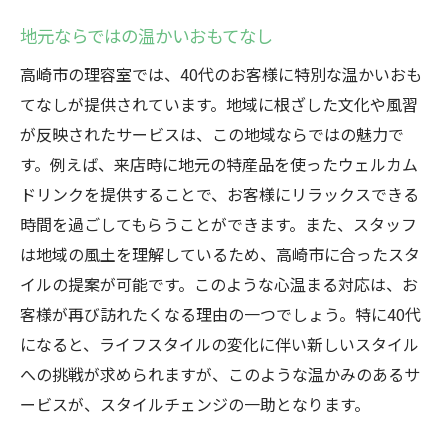
周囲への好印象を与えるスタイル
地元ならではの温かいおもてなし
年齢を重ねたからこその魅力を活かす
高崎市の理容室では、40代のお客様に特別な温かいおも
スタイルチェンジが生む新たな人間関係
てなしが提供されています。地域に根ざした文化や風習
理容室で発見する40代の新たな自分
が反映されたサービスは、この地域ならではの魅力で
新しいスタイルで新たな自分を発見
す。例えば、来店時に地元の特産品を使ったウェルカム
プロの技術で変わる自分の印象
ドリンクを提供することで、お客様にリラックスできる
スタイリストとのコミュニケーションで自
時間を過ごしてもらうことができます。また、スタッフ
分を知る
は地域の風土を理解しているため、高崎市に合ったスタ
意外なスタイルが似合う40代の魅力
イルの提案が可能です。このような心温まる対応は、お
スタイルチェンジで得られる新たな視点
客様が再び訪れたくなる理由の一つでしょう。特に40代
になると、ライフスタイルの変化に伴い新しいスタイル
理容室での体験が生む自信と魅力
への挑戦が求められますが、このような温かみのあるサ
高崎市の理容室で40代が体験する心地よいスタ
ービスが、スタイルチェンジの一助となります。
イル
地域密着型のアットホームなサービス