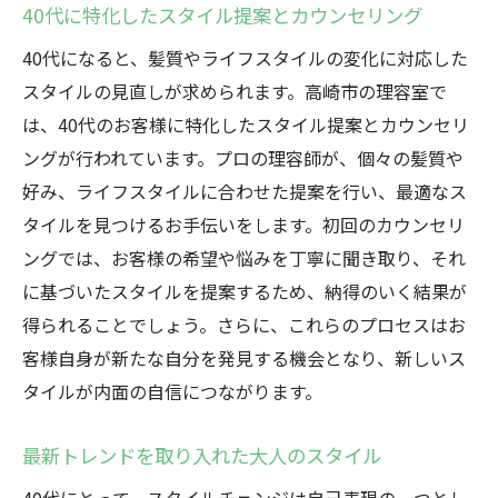
40代に特化したスタイル提案とカウンセリング
心地よさを追求したサロンの空間作り
40代になると、髪質やライフスタイルの変化に対応した
40代にぴったりのリラクゼーションメニュ
スタイルの見直しが求められます。高崎市の理容室で
ー
は、40代のお客様に特化したスタイル提案とカウンセリ
お客様の声を反映したサービス改善
ングが行われています。プロの理容師が、個々の髪質や
安心して任せられるプロのスキル
好み、ライフスタイルに合わせた提案を行い、最適なス
心身ともにリフレッシュするスタイル体験
タイルを見つけるお手伝いをします。初回のカウンセリ
40代の個性を映し出す高崎市の理容室の技術
ングでは、お客様の希望や悩みを丁寧に聞き取り、それ
に基づいたスタイルを提案するため、納得のいく結果が
個性を大切にしたスタイル提案
得られることでしょう。さらに、これらのプロセスはお
技術力の高さが生む理想のスタイル
客様自身が新たな自分を発見する機会となり、新しいス
40代のためのカット技術のポイント
タイルが内面の自信につながります。
カラーリングで個性を引き立てる方法
プロフェッショナルなスタイリストによる
最新トレンドを取り入れた大人のスタイル
施術