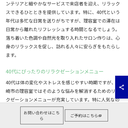
ンテリアと細やかなサービスで来店者を迎え、リラック
スできるひとときを提供しています。特に、40代という
年代は多忙な日常を送りがちですが、理容室での滞在は
日常から離れたリフレッシュする時間となるでしょう。
落ち着いた色調や自然光を取り入れたサロン作りは、心
身のリラックスを促し、訪れる人々に安らぎをもたらし
ます。
40代にぴったりのリラクゼーションメニュー
40代は体の変化やストレスを感じやすい時期ですが、高
崎市の理容室ではそのような悩みを解消するためのリラ
クゼーションメニューが充実しています。特に人気なの
が、アロマテラピーを取り入れたヘッドスパです。この
お問い合わせはこち
ご予約はこちら
メニューは、日々の疲れを癒し、心身のバランスを整え
ら
る効果があります。40代の方々にとって、理容室でのリ