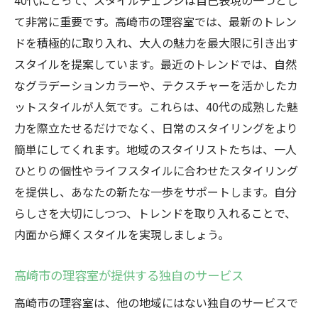
40代にとって、スタイルチェンジは自己表現の一つとし
高崎市の理容室が誇る技術力
て非常に重要です。高崎市の理容室では、最新のトレン
理容室で40代のスタイルが人生に与える変化
ドを積極的に取り入れ、大人の魅力を最大限に引き出す
新しいスタイルで広がる世界
スタイルを提案しています。最近のトレンドでは、自然
外見の変化が内面に与える自信
なグラデーションカラーや、テクスチャーを活かしたカ
ットスタイルが人気です。これらは、40代の成熟した魅
大人の魅力を引き出すスタイルの力
力を際立たせるだけでなく、日常のスタイリングをより
理容室で得られるリフレッシュ効果
簡単にしてくれます。地域のスタイリストたちは、一人
周囲との関係性に変化をもたらすスタイル
ひとりの個性やライフスタイルに合わせたスタイリング
スタイルチェンジがもたらす人生の豊かさ
を提供し、あなたの新たな一歩をサポートします。自分
らしさを大切にしつつ、トレンドを取り入れることで、
内面から輝くスタイルを実現しましょう。
高崎市の理容室が提供する独自のサービス
高崎市の理容室は、他の地域にはない独自のサービスで