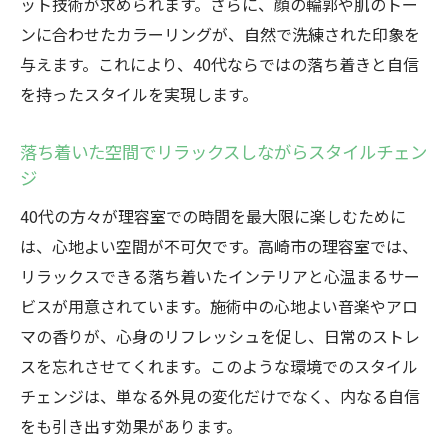
ット技術が求められます。さらに、顔の輪郭や肌のトー
スタイルチェンジで得られる内面の変化
ンに合わせたカラーリングが、自然で洗練された印象を
理容室で40代の魅力を最大限に引き出す方法
与えます。これにより、40代ならではの落ち着きと自信
プロの目線で選ぶ最適なスタイル
を持ったスタイルを実現します。
髪質を活かしたスタイルチェンジの提案
落ち着いた空間でリラックスしながらスタイルチェン
カラーリングで印象を変えるテクニック
ジ
スタイリングのコツで魅力をアップ
40代の方々が理容室での時間を最大限に楽しむために
自宅でできるケア方法の提案
は、心地よい空間が不可欠です。高崎市の理容室では、
スタイル維持に役立つアドバイス
リラックスできる落ち着いたインテリアと心温まるサー
大人のスタイルが40代の人生を豊かにする理由
ビスが用意されています。施術中の心地よい音楽やアロ
スタイルチェンジがもたらす自信と幸福感
マの香りが、心身のリフレッシュを促し、日常のストレ
40代のライフスタイルに合ったヘアスタイ
スを忘れさせてくれます。このような環境でのスタイル
ル
チェンジは、単なる外見の変化だけでなく、内なる自信
外見の変化が内面に与える影響
をも引き出す効果があります。