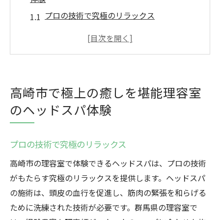
プロの技術で究極のリラックス
頭皮マッサージの驚くべき効果
髪と心を癒す特別なひととき
高崎市のおすすめ理容室リスト
理容室での癒しの時間を楽しむ方法
高崎市で極上の癒しを堪能理容室
初めての方にも安心のヘッドスパ体験
のヘッドスパ体験
疲れた心に活力を高崎市理容室のヘッドスパで
リフレッシュ
プロの技術で究極のリラックス
心を軽くするヘッドスパの秘密
高崎市の理容室で体験できるヘッドスパは、プロの技術
ストレス解消に最適な理容室選び
がもたらす究極のリラックスを提供します。ヘッドスパ
高崎市で見つける最高のリフレッシュ法
の施術は、頭皮の血行を促進し、筋肉の緊張を和らげる
日常の疲れを癒す理容室の魅力
ために洗練された技術が必要です。群馬県の理容室で
理容室でのヘッドスパのリラクゼーション