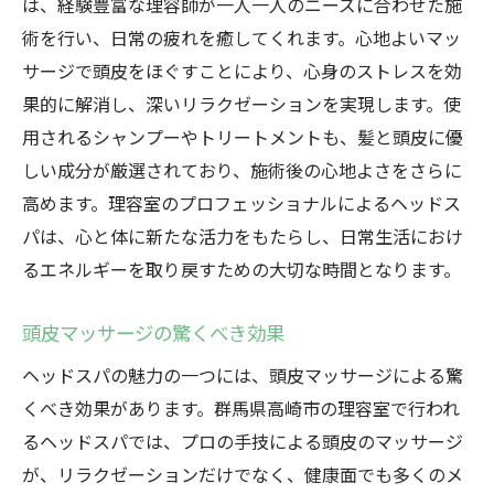
は、経験豊富な理容師が一人一人のニーズに合わせた施
効果
術を行い、日常の疲れを癒してくれます。心地よいマッ
自分へのご褒美に最適なヘッドスパ
サージで頭皮をほぐすことにより、心身のストレスを効
日常のストレスを解消高崎市で理容室のヘッド
果的に解消し、深いリラクゼーションを実現します。使
スパを楽しむ
用されるシャンプーやトリートメントも、髪と頭皮に優
頭皮ケアで心身の健康を守る
しい成分が厳選されており、施術後の心地よさをさらに
高崎市の理容室で得られる心の安らぎ
高めます。理容室のプロフェッショナルによるヘッドス
パは、心と体に新たな活力をもたらし、日常生活におけ
ストレスフリーな生活を実現する方法
るエネルギーを取り戻すための大切な時間となります。
理容室での特別な癒しの時間
ヘッドスパで心を満たす効果
頭皮マッサージの驚くべき効果
理容室のプロによる心地よいケア
ヘッドスパの魅力の一つには、頭皮マッサージによる驚
理容室でのヘッドスパ高崎市での特別な癒しの
くべき効果があります。群馬県高崎市の理容室で行われ
時間を発見
るヘッドスパでは、プロの手技による頭皮のマッサージ
癒しを追求する理容室の魅力
が、リラクゼーションだけでなく、健康面でも多くのメ