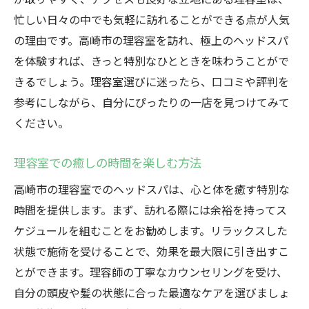
ヘッドスパで得られる心と体の健康
忙しい日々の中でも気軽に訪れることができる点が人気
健康的な生活と理容室の関係
の理由です。高崎市の理容室を訪れ、極上のヘッドスパ
高崎市でのヘッドスパ理容室で贅沢なリラクゼ
を体験すれば、きっと特別なひとときを味わうことがで
ーションを
きるでしょう。理容室選びに迷ったら、口コミや評判を
贅沢なひとときを提供する理容室
参考にしながら、自分にぴったりの一店を見つけてみて
ください。
高崎市での心地よいリラクゼーション体験
プロフェッショナルによる贅沢なケア
理容室での癒しの時間を楽しむ方法
理容室での日常からのエスケープ
高崎市の理容室でのヘッドスパは、心と体を癒す特別な
特別な時間を過ごすための理容室選び
時間を提供します。まず、訪れる際には余裕を持ってス
心を満たす贅沢なヘッドスパ体験
ケジュールを組むことをお勧めします。リラックスした
状態で施術を受けることで、効果を最大限に引き出すこ
とができます。理容師の丁寧なカウンセリングを受け、
自分の頭皮や髪の状態に合った最適なケアを選びましょ