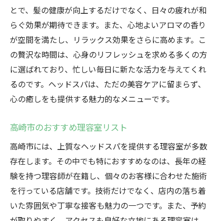
とで、髪の健康が向上するだけでなく、日々の疲れが和
パの魅力
らぐ効果が期待できます。また、心地よいアロマの香り
プロによる丁寧な頭皮ケアの魅力
が空間を満たし、リラックス効果をさらに高めます。こ
高崎市で体験するヘッドスパの効果
の贅沢な時間は、心身のリフレッシュを求める多くの方
髪の健康を守る理容室の技術
に選ばれており、忙しい毎日に新たな活力を与えてくれ
頭皮の状態を整える専門的ケア
るのです。ヘッドスパは、ただの美容ケアに留まらず、
理容室での美髪を目指したケア方法
心の癒しをも提供する魅力的なメニューです。
髪に優しい理容室の選び方
高崎市のおすすめ理容室リスト
心身の健康を支える高崎市で理容室のヘッドス
パを試す理由
高崎市には、上質なヘッドスパを提供する理容室が多数
健康維持に役立つヘッドスパの秘密
存在します。その中でも特におすすめなのは、長年の経
験を持つ理容師が在籍し、個々のお客様に合わせた施術
理容室でのヘッドスパがもたらす利点
を行っている店舗です。技術だけでなく、店内の落ち着
心身の調和を目指す理容室の技
いた雰囲気や丁寧な接客も魅力の一つです。また、予約
高崎市の理容室での充実したケア体験
が取りやすく、アクセスも良好な立地にある理容室は、