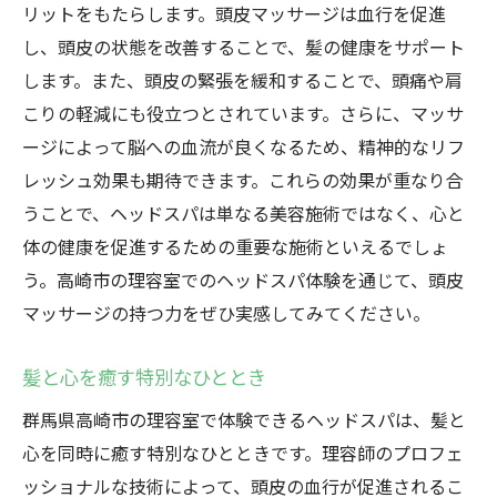
高崎市で見つける最高のリラクゼーション
リットをもたらします。頭皮マッサージは血行を促進
プロの技術で日頃の疲れをリセット
し、頭皮の状態を改善することで、髪の健康をサポート
理容室でのヘッドスパがもたらす効果
します。また、頭皮の緊張を緩和することで、頭痛や肩
こりの軽減にも役立つとされています。さらに、マッサ
高崎市での優雅な癒しのひととき
ージによって脳への血流が良くなるため、精神的なリフ
心と体を癒す特別なヘッドスパ体験
レッシュ効果も期待できます。これらの効果が重なり合
高崎市で自分をリセット理容室のヘッドスパで
うことで、ヘッドスパは単なる美容施術ではなく、心と
新しい活力を
体の健康を促進するための重要な施術といえるでしょ
新たな気持ちで日常を迎えるために
う。高崎市の理容室でのヘッドスパ体験を通じて、頭皮
プロのケアで頭皮と心をリフレッシュ
マッサージの持つ力をぜひ実感してみてください。
高崎市の理容室で活力を取り戻す方法
髪と心を癒す特別なひととき
心身のバランスを整えるヘッドスパ
理容室での新しい自分との出会い
群馬県高崎市の理容室で体験できるヘッドスパは、髪と
日常を変えるヘッドスパの力
心を同時に癒す特別なひとときです。理容師のプロフェ
ッショナルな技術によって、頭皮の血行が促進されるこ
髪と頭皮に優しいケア高崎市理容室のヘッドス