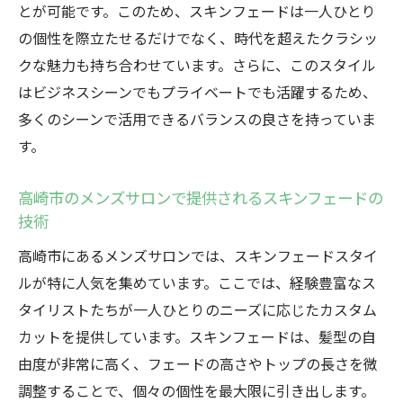
スキンフェードで自己表現を楽しむ方法
とが可能です。このため、スキンフェードは一人ひとり
高崎市のサロンで体験できるカスタマイズ
の個性を際立たせるだけでなく、時代を超えたクラシッ
カット
クな魅力も持ち合わせています。さらに、このスタイル
スキンフェードを取り入れたライフスタイ
はビジネスシーンでもプライベートでも活躍するため、
ルの変化
多くのシーンで活用できるバランスの良さを持っていま
す。
自分に合ったスキンフェードスタイルの見
つけ方
高崎市のメンズサロンで提供されるスキンフェードの
スキンフェードで自信を高める方法
技術
スキンフェード導入で感じる新たな自己発
高崎市にあるメンズサロンでは、スキンフェードスタイ
見
ルが特に人気を集めています。ここでは、経験豊富なス
スキンフェードで洗練さを高める高崎市のサロ
タイリストたちが一人ひとりのニーズに応じたカスタム
ン体験
カットを提供しています。スキンフェードは、髪型の自
高崎市のサロンで体験するプロフェッショ
由度が非常に高く、フェードの高さやトップの長さを微
ナルな技術
調整することで、個々の個性を最大限に引き出します。