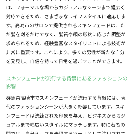
顔立ちに合わせたスキンフェードの選び方
は、フォーマルな場からカジュアルなシーンまで幅広く
高崎市で流行中のスキンフェードのバリエ
対応できるため、さまざまなライフスタイルに適応しま
ーション
す。高崎市のサロンで提供されるスキンフェードは、た
スキンフェードがもたらす新たなファッシ
だ髪を刈るだけでなく、髪質や顔の形状に応じた調整が
ョン要素
求められるため、経験豊富なスタイリストによる技術が
多様性を持つスキンフェードのスタイリン
非常に重要です。これにより、多くの男性が新たな自分
グテクニック
を発見し、自信を持って日常を過ごすことができます。
個々のライフスタイルに合うスキンフェー
スキンフェードが流行する背景にあるファッションの
ドスタイル
影響
高崎市のスタイリストが語るスキンフェードの
選び方
群馬県高崎市でスキンフェードが流行する背後には、現
代のファッションシーンが大きく影響しています。スキ
プロが教えるスキンフェードの基本と応用
ンフェードは洗練された印象を与え、ビジネスからカジ
スキンフェードの選択で考慮すべきポイン
ュアルまで幅広いスタイルにマッチします。特に若者の
ト
間では、自分らしさを表現するツールとして注目されて