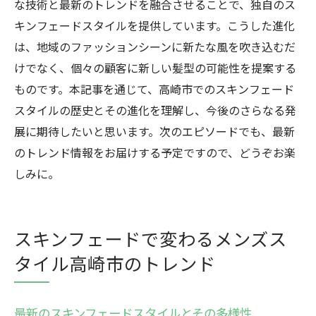
な技術と最新のトレンドを融合させることで、独自のス
高崎市のコミュニティで愛されるスキンフ
キンフェードスタイルを提供しています。こうした進化
ェード
は、地域のファッションシーンに新たな風を吹き込むだ
スキンフェードが高崎市で選ばれる理由
けでなく、個々の顧客に新しい髪型の可能性を提案する
地域特有のスキンフェードスタイルの魅力
ものです。本記事を通じて、高崎市でのスキンフェード
スキンフェードで高崎市の男性が得る新たな魅
スタイルの歴史とその進化を理解し、今後のさらなる発
力
展に期待したいと思います。次のエピソードでも、最新
スキンフェードで自信を持つ男性が増加中
のトレンド情報をお届けする予定ですので、どうぞお楽
高崎市でのスキンフェードがもたらす変化
しみに。
スキンフェードを通じて得られる新たな魅
力
スキンフェードで変わるメンズス
スキンフェードが引き出す男性の魅力とス
タイル高崎市のトレンド
タイル
高崎市男性に人気のスキンフェードスタイ
ル
最新のスキンフェードスタイルとその多様性