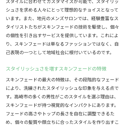
スタイルに合わせてカスタマイズが可能で、スタイリッ
最新のスキンフェードスタイルとその多様
シュさを求める人々にとって理想的なチョイスとなって
性
います。また、地元のメンズサロンでは、経験豊富なス
タイリストたちがスキンフェードの技術を駆使し、個々
高崎市で人気のフェードの高さとは？
の個性を引き出すサービスを提供しています。これによ
スキンフェードによる個性的なスタイリン
り、スキンフェードは単なるファッションではなく、自
グの実例
己表現の一つとして地域社会に根付いているのです。
スキンフェードと相性の良いファッション
アイテム
スタイリッシュさを増すスキンフェードの特徴
地元で注目されるスキンフェードとその影
スキンフェードの最大の特徴は、その段階的なフェード
響力
により、洗練されたスタイリッシュな印象を与える点で
高崎市の若者たちの間でのスキンフェード
す。高崎市の多くの男性がこのスタイルを選ぶ理由は、
の流行
スキンフェードが持つ視覚的なインパクトにあります。
高崎市でスキンフェードを取り入れた新しい自
フェードの高さやトップの長さを自在に調整できるた
分を見つける
め、個々の髪質や顔立ちに合ったスタイルを作り出すこ