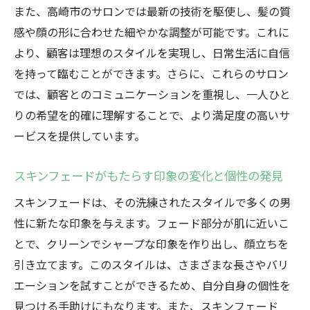
洗練されたスタイルを生むスキンフェード
また、高崎市のサロンでは最新の技術を駆使し、髪の質
の魅力
感や顔の形に合わせた細やかな調整が可能です。これに
高崎市のトップスタイリストによるカスタ
より、顧客は理想のスタイルを実現し、日常生活に自信
ムカット
を持って臨むことができます。さらに、これらのサロン
スキンフェードの施術を受ける際のポイン
では、顧客とのコミュニケーションを重視し、一人ひと
ト
りの希望を的確に理解することで、より満足度の高いサ
ービスを提供しています。
高崎市のサロンが提供する最新のスキンフ
ェード技術
スキンフェードがもたらす印象の変化と個性の発見
スキンフェードで極めるスタイリッシュな
ヘアスタイル
スキンフェードは、その洗練されたスタイルで多くの男
性に新たな印象を与えます。フェード部分が肌に近いこ
スキンフェードの多様性高崎市での個性を引き
とで、クリーンでシャープな印象を作り出し、顔立ちを
出す方法
引き立てます。このスタイルは、さまざまな長さやバリ
多様なスキンフェードスタイルで個性を表
エーションを試すことができるため、自分自身の個性を
現
見つける手助けにもなります。また、スキンフェード