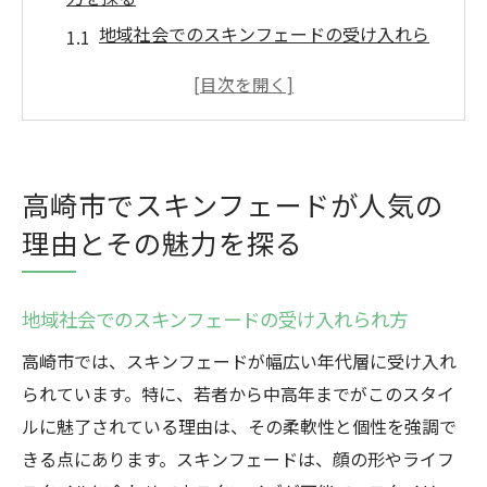
地域社会でのスキンフェードの受け入れら
れ方
スタイリッシュさを増すスキンフェードの
特徴
高崎市のメンズサロンで提供されるスキン
高崎市でスキンフェードが人気の
フェードの技術
理由とその魅力を探る
スキンフェードがもたらす印象の変化と個
性の発見
スキンフェードが流行する背景にあるファ
地域社会でのスキンフェードの受け入れられ方
ッションの影響
高崎市では、スキンフェードが幅広い年代層に受け入れ
高崎市でのスキンフェードスタイルの歴史
られています。特に、若者から中高年までがこのスタイ
と進化
ルに魅了されている理由は、その柔軟性と個性を強調で
スキンフェードで変わるメンズスタイル高崎市
きる点にあります。スキンフェードは、顔の形やライフ
のトレンド