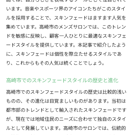
スタイリストが推奨するフェードの高さと
います。音楽やスポーツ界のアイコンたちがこのスタイ
長さ
ルを採用することで、スキンフェードはますます人気を
高崎市のスタイリストから学ぶスキンフェ
集めています。高崎市のメンズサロンでは、このトレン
ードの魅力
ドを敏感に反映し、顧客一人ひとりに最適なスキンフェ
スキンフェード選びで後悔しないためのア
ードスタイルを提供しています。本記事で紹介したよう
ドバイス
に、スキンフェードは個性を際立たせるスタイルであ
スキンフェードでより引き立つ顔立ちの特
り、これからもその人気は続くことでしょう。
徴
高崎市でのスキンフェードスタイルの歴史と進化
スキンフェードが高崎市で支持される背景とそ
の理由
高崎市でのスキンフェードスタイルの歴史は比較的浅い
地域文化に根付くスキンフェードの人気
ものの、その進化は目覚ましいものがあります。当初は
高崎市でのスキンフェード支持の理由とそ
都市部のトレンドとして輸入されたスキンフェードです
の背景
が、現在では地域住民のニーズに合わせて独自のスタイ
ルとして発展しています。高崎市のサロンでは、伝統的
スキンフェードが流行する社会的要因