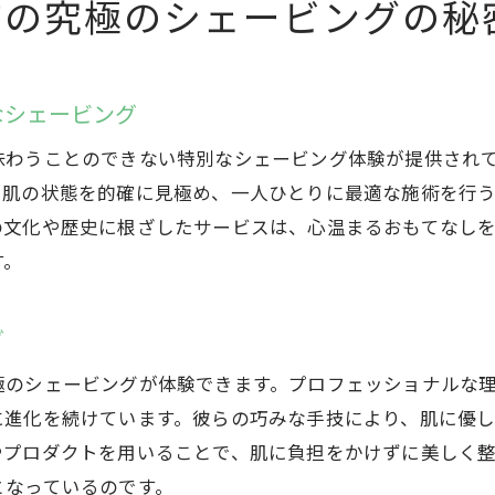
市の究極のシェービングの秘
理容室でのシェービングがもたらす心の安らぎ
高崎市の理容室で体験する癒しのひととき
理容室のシェービングが心に与える影響
なシェービング
味わうことのできない特別なシェービング体験が提供され
。肌の状態を的確に見極め、一人ひとりに最適な施術を行
の文化や歴史に根ざしたサービスは、心温まるおもてなし
す。
グ
極のシェービングが体験できます。プロフェッショナルな
に進化を続けています。彼らの巧みな手技により、肌に優
やプロダクトを用いることで、肌に負担をかけずに美しく
となっているのです。