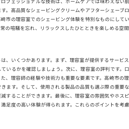
プロフェッショナルな技術は、ホームケアでは味わえない
理容室での心温まる体験談
ます。高品質なシェービングクリームやアフターシェーブ
高崎市の理容室が支持される理由
高崎市の理容室でのシェービング体験を特別なものにして
高崎市で理容室の最新設備と技術を堪能する
日常の喧騒を忘れ、リラックスしたひとときを楽しめる空
最新設備が整った理容室の魅力
高崎市の理容室で体験する先進技術
最新のシェービング機器とその効果
トは、いくつかあります。まず、理容室が提供するサービ
技術革新がもたらす理容室の進化
しているかを確認しましょう。次に、理容室の評判です。
高崎市の理容室で得る最新の美容体験
また、理容師の経験や技術力も重要な要素です。高崎市の
理容室での最新設備を活用したシェービング
できます。そして、使用される製品の品質も選ぶ際の重要
心温まるシェービングで癒される高崎市の理容室
軽減することができます。最後に、理容室の雰囲気やホス
り満足度の高い体験が得られます。これらのポイントを考
癒しの時間を提供する理容室のシェービング
高崎市の理容室で心身共にリラックス
心地よいシェービングで日々のストレスを解消