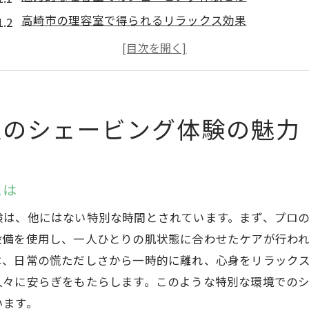
高崎市の理容室で得られるリラックス効果
理容室のシェービングがもたらす肌への恩恵
高崎市の理容室で体験する極上のひととき
理容室でのシェービングが特別な理由
高崎市で人気の理容室の選び方
室のシェービング体験の魅力
理容室で味わう高崎市の究極のシェービングの秘密
高崎市の理容室でしか味わえない特別なシェービング
とは
理容師の技術が光る究極のシェービング
シェービングのプロセスとその魅力
験は、他にはない特別な時間とされています。まず、プロ
理容室で感じる肌の変化とその効果
設備を使用し、一人ひとりの肌状態に合わせたケアが行わ
は、日常の慌ただしさから一時的に離れ、心身をリラック
高崎市の理容室のこだわりシェービング
人々に安らぎをもたらします。このような特別な環境での
理容室でのシェービングが究極となる理由
います。