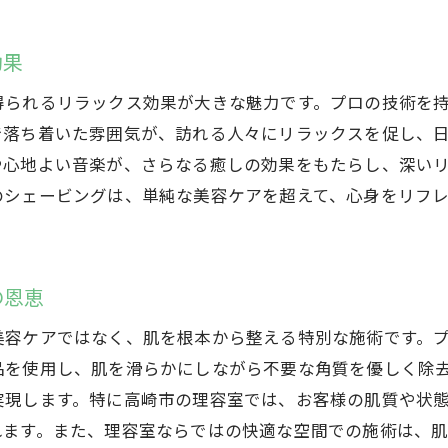
高崎市の理容室が提供する心地よいシェービングとは
心地よいシェービングの秘訣
効果
高崎市の理容室でのシェービングが特別な理由
得られるリラックス効果が大きな魅力です。プロの技術を
リラックスできる空間でのシェービング
で落ち着いた雰囲気が、訪れる人々にリラックスを促し、
シェービングがもたらす心地よさの秘密
や心地よい音楽が、さらなる癒しの効果をもたらし、深い
高崎市の理容室でのシェービング体験談
のシェービングは、単純な美容ケアを超えて、心身をリフ
シェービング後のスキンケアとその重要性
プロフェッショナルな技術が光る高崎市の理容室
プロの技術が際立つ理容室の特徴
の恩恵
高崎市の理容室で感じる職人技
美容ケアではなく、肌を根本から整える特別な施術です。
確かな技術を持つ理容師の紹介
品を使用し、肌を滑らかにしながら不要な角質を優しく除
プロフェッショナルなシェービング技術の秘密
実現します。特に高崎市の理容室では、お客様の肌質や状
高崎市の理容室が誇る技術力
れます。また、理容室ならではの快適な空間での施術は、