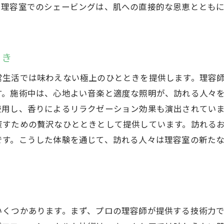
理容師の技術で得られる安心感
、理容室でのシェービングは、肌への直接的な恩恵ととも
高崎市で理容室のシェービングを体感して新しい自分に出
新しい自分を発見するシェービング体験
とき
高崎市の理容室で変わる自分の印象
理容室のシェービングでリフレッシュする方法
常生活では味わえない極上のひとときを提供します。理容
シェービングがもたらす変化と自己発見
す。施術中は、心地よい音楽と適度な照明が、訪れる人々
使用し、香りによるリラクゼーション効果も演出されてい
高崎市の理容室で新たな自分に出会う瞬間
癒すための贅沢なひとときとして提供しています。訪れる
理容室でのシェービングが生活に与える影響
です。こうした体験を通じて、訪れる人々は理容室の新た
地域に根差したホスピタリティが魅力の高崎市の理容室
高崎市の理容室が提供する温かいおもてなし
地域密着の理容室が持つ魅力
ホスピタリティが光る理容室の特徴
いくつかあります。まず、プロの理容師が提供する技術力
高崎市の理容室で感じる地域愛