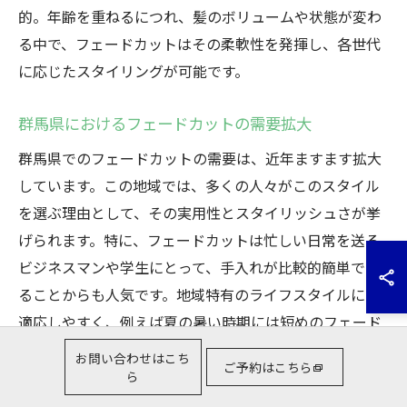
的。年齢を重ねるにつれ、髪のボリュームや状態が変わ
る中で、フェードカットはその柔軟性を発揮し、各世代
に応じたスタイリングが可能です。
群馬県におけるフェードカットの需要拡大
群馬県でのフェードカットの需要は、近年ますます拡大
しています。この地域では、多くの人々がこのスタイル
を選ぶ理由として、その実用性とスタイリッシュさが挙
げられます。特に、フェードカットは忙しい日常を送る
ビジネスマンや学生にとって、手入れが比較的簡単であ
ることからも人気です。地域特有のライフスタイルにも
適応しやすく、例えば夏の暑い時期には短めのフェード
が涼しげで快適だと評価されています。さらに、群馬県
お問い合わせはこち
ご予約はこちら
にはフェードカットに精通したスタイリストが多く、
ら
個々のニーズに応じたカットを提供していることも需要