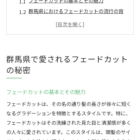
フェードカットの基本とその魅力
群馬県におけるフェードカットの流行の背
景
地元のサロンが提供するユニークなフェー
ドスタイル
幅広い年齢層に支持されるフェードカット
群馬県で愛されるフェードカット
フェードカットがもたらす新たなイメージ
の秘密
フェードカット選びで知っておきたいポイ
ント
フェードカットの基本とその魅力
フェードカットで引き出す個性とスタイルの新
境地
フェードカットは、その名の通り髪の長さが徐々に短く
個性を引き立てるフェードカットのデザイ
なるグラデーションを特徴とするスタイルです。特に、
ン
フェードカットはその洗練された見た目と清潔感が多く
の人々に愛されています。このスタイルは、頭髪のサイ
スタイルに合わせたフェードカットの選び