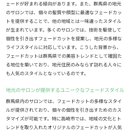
ェードが好まれる傾向があります。また、群馬県の地元
グラデーションがもたらす立体感と奥行き
のサロンでは、個々の髪質や顔型に最適なフェードカッ
フェードカットに新たな可能性を開く技術
トを提供することで、他の地域とは一味違ったスタイル
革新
が生まれています。多くのサロンでは、技術を駆使して
群馬県のサロンで体感するグラデーション
個性を引き出すフェードカットを提案し、地元の多様な
技法
ライフスタイルに対応しています。こうした背景から、
群馬のサロンが魅せるフェードカットの最前線
フェードカットは群馬県での美容トレンドとして確固た
群馬県の人気サロンが提案する最新スタイ
る地位を築いており、地元住民のみならず訪れる人々に
ル
も人気のスタイルとなっているのです。
地元スタイリストが手掛ける洗練されたフ
ェードカット
地元のサロンが提供するユニークなフェードスタイル
トレンドを牽引する群馬のサロン事情
群馬県内のサロンでは、フェードカットの多様なスタイ
フェードカットのプロフェッショナルとし
ルが提供されており、個々の個性を引き出すためのカス
ての技術力
タマイズが可能です。特に高崎市では、地域の文化とト
群馬のサロンで試したいフェードカットの
レンドを取り入れたオリジナルのフェードカットが人気