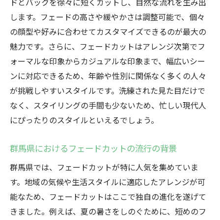
ドとバックを徐々に短くカットし、自然な流れを生み出
方
します。フェードの高さや緩やかさは調整可能で、個々
フェードカットで表現する自分らしさ
の顔型や好みに合わせてカスタマイズできるのが最大の
群馬県のトレンドを反映したフェードカッ
魅力です。さらに、フェードカットはアレンジ次第でフ
ト
ォーマルな印象からカジュアルな印象まで、幅広いシー
フェードカットで叶える自分だけのスタイ
ンに対応できるため、年齢や性別に関係なく多くの人々
ル
が挑戦しやすいスタイルです。洗練された見た目だけで
スタイリストが解説するフェードカットの
なく、スタイリングの手間も少ないため、忙しい現代人
魅力
にぴったりのスタイルといえるでしょう。
グラデーション技法が生むフェードカットの進
化
群馬県におけるフェードカットの流行の背景
グラデーション技法とは？
群馬県では、フェードカットが特に人気を集めていま
フェードカットにおけるグラデーションの
す。地域の気候や生活スタイルに適応したアレンジが可
重要性
能なため、フェードカットはここで独自の進化を遂げて
進化するフェードカットのテクニック
きました。例えば、夏の暑さをしのぐために、短めのフ