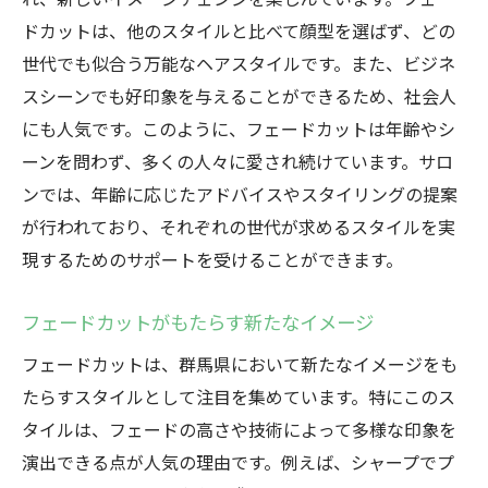
ドカットは、他のスタイルと比べて顔型を選ばず、どの
フェードカットで楽しむヘアスタイルの自
世代でも似合う万能なヘアスタイルです。また、ビジネ
由度
スシーンでも好印象を与えることができるため、社会人
顔型に合わせたフェードカットの選び方
にも人気です。このように、フェードカットは年齢やシ
個性を最大限に活かすフェードカットのデ
ーンを問わず、多くの人々に愛され続けています。サロ
ザイン
ンでは、年齢に応じたアドバイスやスタイリングの提案
フェードカットを通じた自己表現の方法
が行われており、それぞれの世代が求めるスタイルを実
フェードカットで引き出す新たな魅力
現するためのサポートを受けることができます。
地元スタイリストが語るフェードカットの
可能性
フェードカットがもたらす新たなイメージ
フェードカットで叶える清潔感とスタイリッシ
フェードカットは、群馬県において新たなイメージをも
ュさ
たらすスタイルとして注目を集めています。特にこのス
フェードカットがもたらす清潔感の秘密
タイルは、フェードの高さや技術によって多様な印象を
スタイリッシュな印象を与えるフェードカ
演出できる点が人気の理由です。例えば、シャープでプ