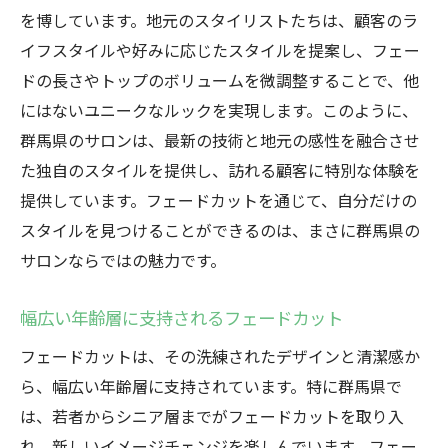
バリエーション
を博しています。地元のスタイリストたちは、顧客のラ
イフスタイルや好みに応じたスタイルを提案し、フェー
地域密着のサロンが誇るフェードカットの
ドの長さやトップのボリュームを微調整することで、他
技
にはないユニークなルックを実現します。このように、
フェードカットが群馬県で人気を集める理由
群馬県のサロンは、最新の技術と地元の感性を融合させ
フェードカットの汎用性とその魅力
た独自のスタイルを提供し、訪れる顧客に特別な体験を
地域特有のフェードカットトレンドとは
提供しています。フェードカットを通じて、自分だけの
世代を問わないフェードカットの人気の秘
スタイルを見つけることができるのは、まさに群馬県の
密
サロンならではの魅力です。
群馬県におけるフェードカットの需要拡大
フェードカットがもたらすライフスタイル
幅広い年齢層に支持されるフェードカット
の変化
フェードカットは、その洗練されたデザインと清潔感か
群馬県で愛されるフェードカットのストー
ら、幅広い年齢層に支持されています。特に群馬県で
リー
は、若者からシニア層までがフェードカットを取り入
個性を引き立てるフェードカットの魅力を探る
れ、新しいイメージチェンジを楽しんでいます。フェー