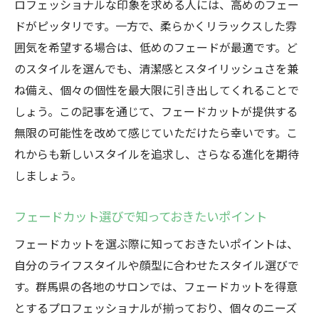
ットのデザイン
ロフェッショナルな印象を求める人には、高めのフェー
ドがピッタリです。一方で、柔らかくリラックスした雰
フェードカットで実現する毎日のスタイリ
囲気を希望する場合は、低めのフェードが最適です。ど
ングの手軽さ
のスタイルを選んでも、清潔感とスタイリッシュさを兼
清潔感と個性を両立するフェードカットの
ね備え、個々の個性を最大限に引き出してくれることで
魅力
しょう。この記事を通じて、フェードカットが提供する
フェードカットがもたらす好印象の理由
無限の可能性を改めて感じていただけたら幸いです。こ
フェードカットで日常をスタイリッシュに
れからも新しいスタイルを追求し、さらなる進化を期待
群馬県で体感するフェードカットのトレンド
しましょう。
群馬県で注目のフェードカットスタイル
地元のファッションにマッチしたフェード
フェードカット選びで知っておきたいポイント
カット
フェードカットを選ぶ際に知っておきたいポイントは、
フェードカットが群馬のトレンドをリード
自分のライフスタイルや顔型に合わせたスタイル選びで
する理由
す。群馬県の各地のサロンでは、フェードカットを得意
地域のスタイリストが提案するトレンドフ
とするプロフェッショナルが揃っており、個々のニーズ