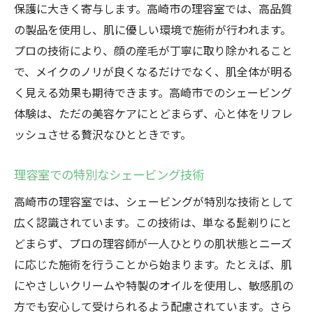
シェービングで肌の輝きを引き出す方法
保護に大きく寄与します。高崎市の理容室では、高品質
プロの手による肌ケアの魅力
の製品を使用し、肌に優しい環境で施術が行われます。
高崎市の理容室での特別な体験
プロの技術により、顔の産毛が丁寧に取り除かれること
で、メイクのノリが良くなるだけでなく、肌全体が明る
シェービングがもたらす自信と活力
く見える効果も期待できます。高崎市でのシェービング
肌を磨く旅で新しい自分と出会う
体験は、ただの美容ケアにとどまらず、心と体をリフレ
高崎市のシェービングサービスで新しい自分を
ッシュさせる贅沢なひとときです。
見つける
シェービングで新たなスタートを
理容室での特別なシェービング技術
高崎市での特別なシェービング時間
高崎市の理容室では、シェービングが特別な技術として
理容室で見つける新しい自分
広く認識されています。この技術は、単なる髭剃りにと
プロが導くシェービングの可能性
どまらず、プロの理容師が一人ひとりの肌状態とニーズ
高崎市の特色を活かしたシェービング体験
に応じた施術を行うことから始まります。たとえば、肌
シェービングで自信を高める方法
にやさしいクリームや特製のオイルを使用し、敏感肌の
方でも安心して受けられるよう配慮されています。さら
肌を磨くシェービング体験高崎市の理容室の特