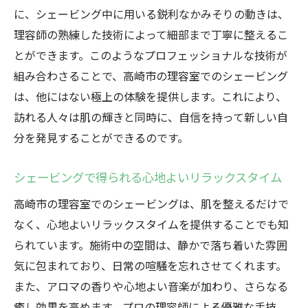
に、シェービング中に用いる鋭利なかみそりの動きは、
色とは
理容師の熟練した技術によって細部まで丁寧に整えるこ
高崎市の理容室で受ける特別なシェービン
とができます。このようなプロフェッショナルな技術が
グ
組み合わさることで、高崎市の理容室でのシェービング
肌を磨くプロの技術力
は、他にはない極上の体験を提供します。これにより、
理容室の個性あふれるシェービングメニュ
訪れる人々は肌の輝きと同時に、自信を持って新しい自
ー
分を発見することができるのです。
高崎市ならではのシェービング技術
シェービングで理想の肌を手に入れる
シェービングで得られる心地よいリラックスタイム
理容室でのシェービングがもたらす効果
高崎市の理容室でのシェービングは、肌を整えるだけで
高崎市で心地よいシェービングタイムを過ごす
なく、心地よいリラックスタイムを提供することでも知
コツ
られています。施術中の空間は、静かで落ち着いた雰囲
シェービングを楽しむための準備
気に包まれており、日常の喧騒を忘れさせてくれます。
また、アロマの香りや心地よい音楽が加わり、さらなる
高崎市の理容室での過ごし方
癒し効果を高めます。プロの理容師による優雅な手技