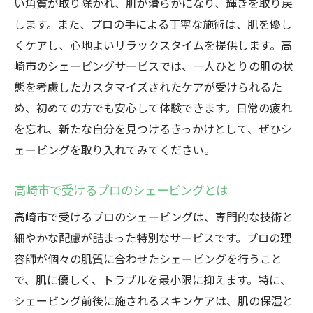
い角質が取り除かれ、肌が滑らかになり、輝きを取り戻
地域の特色を活かしたシェービング体験
します。また、プロの手による丁寧な施術は、肌を優し
高崎市ならではのシェービングの楽しみ方
くケアし、心地よいリラックスタイムを提供します。高
シェービングで日常の疲れを忘れる高崎市の特
崎市のシェービングサービスでは、一人ひとりの肌の状
別な体験
態を考慮したカスタマイズされたケアが受けられるた
シェービングで心と体をリセット
め、初めての方でも安心して体験できます。日常の疲れ
高崎市のリラクゼーションシェービング
を忘れ、新たな自分を見つけるきっかけとして、ぜひシ
ェービングを取り入れてみてください。
日常を忘れさせる理容室体験
シェービングがもたらす心地よいひととき
高崎市で受けるプロのシェービングとは
高崎市のシェービングでストレス解消
高崎市で受けるプロのシェービングは、専門的な技術と
新たなエネルギーを得るシェービングの旅
細やかな配慮が詰まった特別なサービスです。プロの理
群馬県高崎市で肌の輝きを取り戻すシェービン
容師が個々の肌質に合わせたシェービングを行うこと
グの旅
で、肌に優しく、トラブルを最小限に抑えます。特に、
高崎市で再発見する肌の美しさ
シェービング前後に施されるスキンケアは、肌の保湿と