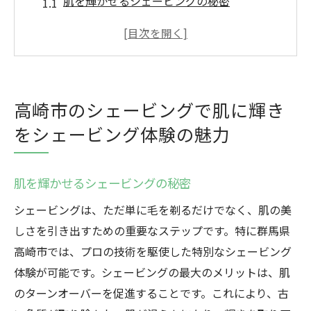
肌を輝かせるシェービングの秘密
高崎市で受けるプロのシェービングとは
理容室での特別なシェービング技術
シェービングで得られる心地よいリラック
スタイム
高崎市のシェービングで肌に輝き
肌の滑らかさを取り戻すシェービング体験
をシェービング体験の魅力
高崎市のシェービングで新しい自分を発見
プロのシェービングで高崎市の魅力を再発見す
肌を輝かせるシェービングの秘密
る方法
シェービングで高崎市の隠れた魅力を知る
シェービングは、ただ単に毛を剃るだけでなく、肌の美
しさを引き出すための重要なステップです。特に群馬県
プロの技術で肌をリフレッシュ
高崎市では、プロの技術を駆使した特別なシェービング
高崎市の理容室で受ける特別な施術
体験が可能です。シェービングの最大のメリットは、肌
肌ケアのプロが教えるシェービングのポイ
のターンオーバーを促進することです。これにより、古
ント