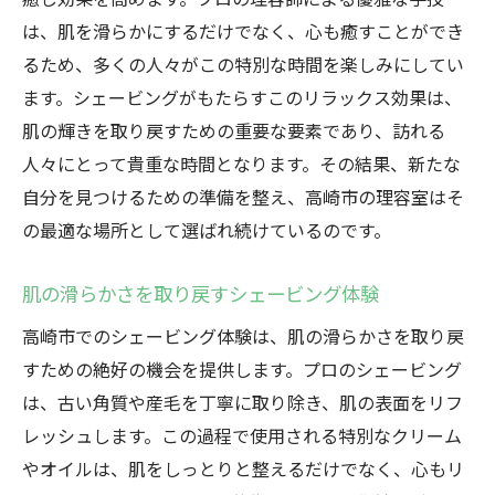
心地よいシェービングのためのヒント
は、肌を滑らかにするだけでなく、心も癒すことができ
理容室でリラックスする方法
るため、多くの人々がこの特別な時間を楽しみにしてい
プロのアドバイスで快適なシェービングを
ます。シェービングがもたらすこのリラックス効果は、
理想のシェービングタイムを実現するコツ
肌の輝きを取り戻すための重要な要素であり、訪れる
シェービングで肌に自信を高崎市でのリフレッ
人々にとって貴重な時間となります。その結果、新たな
シュタイム
自分を見つけるための準備を整え、高崎市の理容室はそ
高崎市のシェービングで得る自信
の最適な場所として選ばれ続けているのです。
プロの手による肌ケアとその効果
肌の滑らかさを取り戻すシェービング体験
リフレッシュタイムで新しい自分に出会う
高崎市でのシェービング体験は、肌の滑らかさを取り戻
シェービングで肌の悩みを解消
すための絶好の機会を提供します。プロのシェービング
高崎市の理容室での特別な時間
は、古い角質や産毛を丁寧に取り除き、肌の表面をリフ
心地よいケアで素肌に自信を
レッシュします。この過程で使用される特別なクリーム
やオイルは、肌をしっとりと整えるだけでなく、心もリ