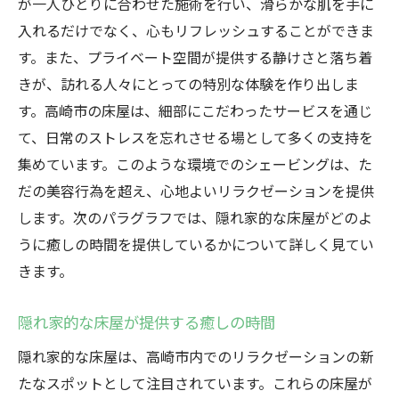
が一人ひとりに合わせた施術を行い、滑らかな肌を手に
ングテクニック
入れるだけでなく、心もリフレッシュすることができま
高崎市内の床屋で体験する贅沢な時間
す。また、プライベート空間が提供する静けさと落ち着
シェービングがもたらす心地よさとリフレ
きが、訪れる人々にとっての特別な体験を作り出しま
ッシュ感
す。高崎市の床屋は、細部にこだわったサービスを通じ
プロが選ぶ高崎市のおすすめシェービング
て、日常のストレスを忘れさせる場として多くの支持を
高崎市の床屋で心と肌のリフレッシュを
集めています。このような環境でのシェービングは、た
高崎市の床屋で感じる特別なプライベートシェ
だの美容行為を超え、心地よいリラクゼーションを提供
ービング空間
します。次のパラグラフでは、隠れ家的な床屋がどのよ
静けさに包まれたシェービングの贅沢
うに癒しの時間を提供しているかについて詳しく見てい
高崎市の床屋で味わう特別なひととき
きます。
プライベート空間での完全なるリラクゼー
隠れ家的な床屋が提供する癒しの時間
ション
隠れ家的な床屋は、高崎市内でのリラクゼーションの新
シェービングで感じる高崎市の落ち着き
たなスポットとして注目されています。これらの床屋が
心身を癒す高崎市の床屋の魅力