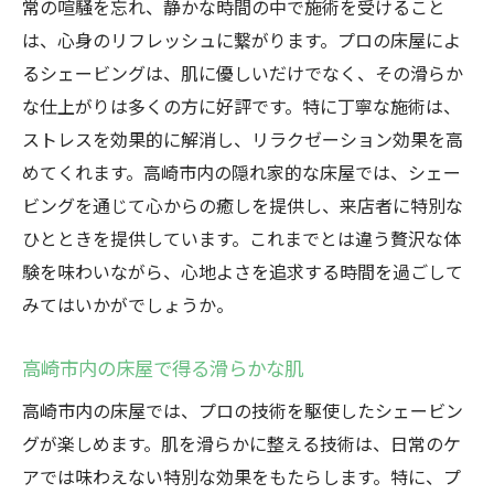
常の喧騒を忘れ、静かな時間の中で施術を受けること
特別なシェービング体験がもたらす心地よ
は、心身のリフレッシュに繋がります。プロの床屋によ
さ
るシェービングは、肌に優しいだけでなく、その滑らか
高崎市の床屋で極上のシェービングを楽しむプ
な仕上がりは多くの方に好評です。特に丁寧な施術は、
ライベートタイム
ストレスを効果的に解消し、リラクゼーション効果を高
高崎市の床屋で過ごす贅沢なシェービング
めてくれます。高崎市内の隠れ家的な床屋では、シェー
タイム
ビングを通じて心からの癒しを提供し、来店者に特別な
プライベート空間でのシェービングの魅力
ひとときを提供しています。これまでとは違う贅沢な体
と価値
験を味わいながら、心地よさを追求する時間を過ごして
高崎市の床屋が提供する静かで特別な時間
みてはいかがでしょうか。
極上シェービングがもたらす心の安らぎ
高崎市内の床屋で得る滑らかな肌
高崎市の床屋で体感する滑らかな肌の喜び
高崎市内の床屋では、プロの技術を駆使したシェービン
シェービングを通じて得られる極上のリラ
グが楽しめます。肌を滑らかに整える技術は、日常のケ
クゼーション
アでは味わえない特別な効果をもたらします。特に、プ