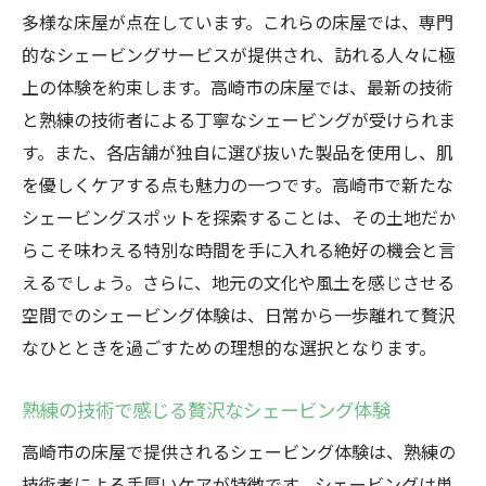
多様な床屋が点在しています。これらの床屋では、専門
プロの手による至福のシェービング体験
的なシェービングサービスが提供され、訪れる人々に極
高崎市の隠れ家床屋で極上のシェービング
上の体験を約束します。高崎市の床屋では、最新の技術
を
と熟練の技術者による丁寧なシェービングが受けられま
優雅なシェービングで心と肌を癒す
す。また、各店舗が独自に選び抜いた製品を使用し、肌
高崎市の床屋のシェービングがもたらす喜
を優しくケアする点も魅力の一つです。高崎市で新たな
び
シェービングスポットを探索することは、その土地だか
シェービングで体感する高崎市の落ち着き
らこそ味わえる特別な時間を手に入れる絶好の機会と言
えるでしょう。さらに、地元の文化や風土を感じさせる
床屋でのシェービングが高崎市の日常を癒す
空間でのシェービング体験は、日常から一歩離れて贅沢
高崎市での日常に溶け込むシェービングの
なひとときを過ごすための理想的な選択となります。
魅力
プロフェッショナルなケアが提供する癒し
熟練の技術で感じる贅沢なシェービング体験
高崎市内の床屋がもたらす日常のリフレッ
高崎市の床屋で提供されるシェービング体験は、熟練の
シュ
技術者による手厚いケアが特徴です。シェービングは単