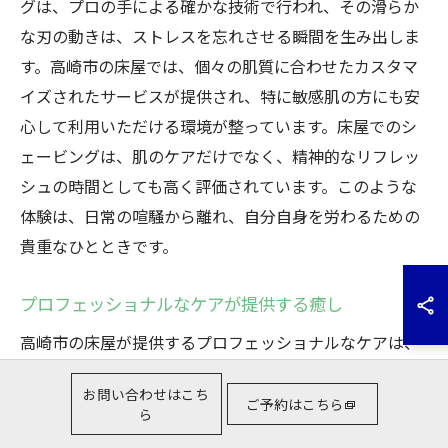
グは、プロの手による確かな技術で行われ、その滑らか
な刃の動きは、ストレスを忘れさせる瞬間を生み出しま
す。高崎市の床屋では、個々の肌質に合わせたカスタマ
イズされたサービスが提供され、特に敏感肌の方にも安
心して利用いただける環境が整っています。床屋でのシ
ェービングは、肌のケアだけでなく、精神的なリフレッ
シュの時間としても高く評価されています。このような
体験は、日常の喧騒から離れ、自分自身を労わるための
貴重なひとときです。
プロフェッショナルなケアが提供する癒し
高崎市の床屋が提供するプロフェッショナルなケアは、
訪れる人々に癒しをもたらします。特にシェービングの
お問い合わせはこち
プロセスは、一見シンプルに見えますが、細部にわたる
ご予約はこちら
ら
技術と豊富な経験に裏打ちされたものです。プロの技術