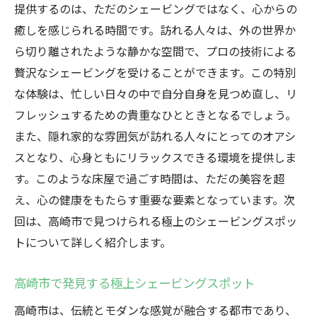
提供するのは、ただのシェービングではなく、心からの
特別なシェービングスペースでの贅沢な体
癒しを感じられる時間です。訪れる人々は、外の世界か
験
ら切り離されたような静かな空間で、プロの技術による
日常を離れて高崎市の床屋で特別なシェービン
贅沢なシェービングを受けることができます。この特別
グを体験
な体験は、忙しい日々の中で自分自身を見つめ直し、リ
シェービングで味わう非日常の空間
フレッシュするための貴重なひとときとなるでしょう。
高崎市の床屋で得られる心のリセット
また、隠れ家的な雰囲気が訪れる人々にとってのオアシ
日常を忘れ高崎市の床屋でリフレッシュ
スとなり、心身ともにリラックスできる環境を提供しま
特別なシェービングがもたらす至福の時間
す。このような床屋で過ごす時間は、ただの美容を超
え、心の健康をもたらす重要な要素となっています。次
癒しのシェービングを提供する高崎市の床
回は、高崎市で見つけられる極上のシェービングスポッ
屋
トについて詳しく紹介します。
高崎市で極上シェービングを体験する理由
高崎市の静かな床屋でプロによるシェービング
高崎市で発見する極上シェービングスポット
の贅沢を
高崎市は、伝統とモダンな感覚が融合する都市であり、
高崎市の床屋で味わう静寂と贅沢