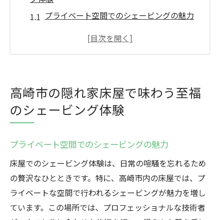
プライベート空間でのシェービングの魅力
隠れ家的な床屋が提供する癒しの時間
高崎市で発見する極上シェービングスポッ
ト
熟練の技術で感じる贅沢なシェービング体
高崎市の隠れ家床屋で味わう至福
験
のシェービング体験
リラクゼーションとしてのシェービングの
価値
高崎市内の床屋で得る滑らかな肌
プライベート空間でのシェービングの魅力
床屋が提供する高崎市の極上シェービングで心
床屋でのシェービング体験は、日常の喧騒を忘れるため
も肌もリフレッシュ
の贅沢なひとときです。特に、高崎市内の床屋では、プ
日常のストレスを忘れさせるシェービング
ライベートな空間で行われるシェービングが魅力を増し
ています。この場所では、プロフェッショナルな技術者
肌に優しいプロフェッショナルなシェービ