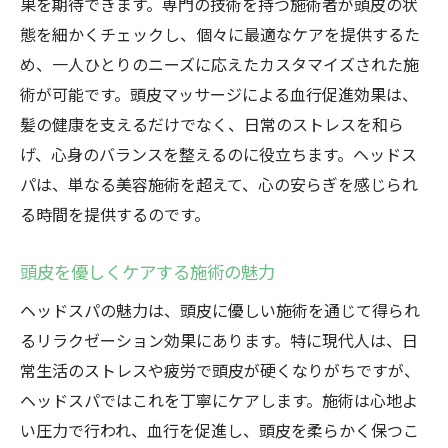
果を期待できます。専門の技術を持つ施術者が頭皮の状
高崎市でのヘッドスパによるリフレッシュ
態を細かくチェックし、個々に最適なケアを提供するた
法
め、一人ひとりのニーズに応えたカスタマイズされた施
自然の力を取り入れた高崎市のヘッドスパの魅
術が可能です。頭皮マッサージによる血行促進効果は、
力
髪の健康を支えるだけでなく、日常のストレスを和ら
地元の自然素材を使ったヘッドスパ
げ、心身のバランスを整えるのに役立ちます。ヘッドス
高崎市のヘッドスパで体感する自然の癒し
パは、単なる美容施術を超えて、心の安らぎを感じられ
る時間を提供するのです。
天然成分がもたらす頭皮の健康効果
高崎市での自然派ヘッドスパの特長
頭皮を優しくケアする施術の魅力
植物由来の成分で頭皮を優しくケア
ヘッドスパの魅力は、頭皮に優しい施術を通じて得られ
自然のパワーでストレスを解き放つ
るリラクゼーション効果にあります。特に現代人は、日
ストレス社会に癒しを群馬県高崎市のヘッドス
常生活のストレスや疲労で頭皮が硬くなりがちですが、
パの効果
ヘッドスパではこれを丁寧にケアします。施術は心地よ
高崎市のヘッドスパでストレスを解消
い圧力で行われ、血行を促進し、頭皮を柔らかく保つこ