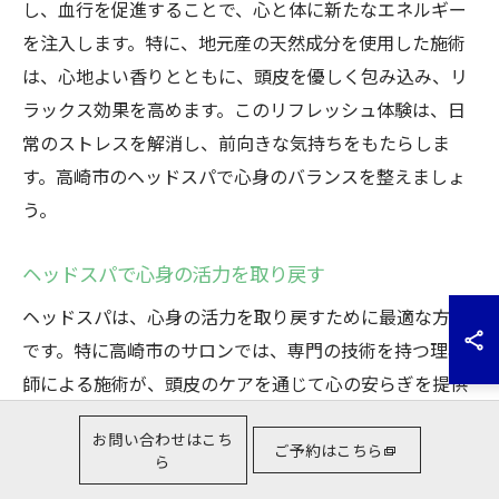
し、血行を促進することで、心と体に新たなエネルギー
を注入します。特に、地元産の天然成分を使用した施術
は、心地よい香りとともに、頭皮を優しく包み込み、リ
ラックス効果を高めます。このリフレッシュ体験は、日
常のストレスを解消し、前向きな気持ちをもたらしま
す。高崎市のヘッドスパで心身のバランスを整えましょ
う。
ヘッドスパで心身の活力を取り戻す
ヘッドスパは、心身の活力を取り戻すために最適な方法
です。特に高崎市のサロンでは、専門の技術を持つ理容
師による施術が、頭皮のケアを通じて心の安らぎを提供
します。頭皮の血行を促進し、凝り固まった筋肉をほぐ
お問い合わせはこち
すことで、リフレッシュ効果を実感できます。また、施
ご予約はこちら
ら
術後には髪に自然なツヤが生まれ、健康的な状態に導か