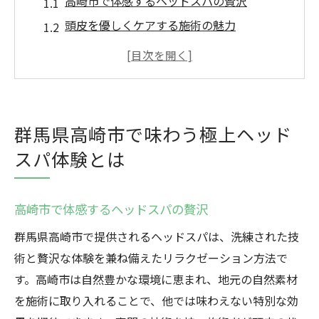
高崎市で体感するヘッドスパの贅沢
頭皮を優しくケアする施術の魅力
高崎市でのヘッドスパがもたらす心身のリ
フレッシュ
地元で愛されるヘッドスパの特長
高崎市で人気のヘッドスパサロン紹介
群馬県高崎市で味わう極上ヘッド
ヘッドスパが提供する極上のくつろぎ時間
スパ体験とは
頭皮の活力を取り戻すなら高崎市のヘッドスパ
で
高崎市で体感するヘッドスパの贅沢
高崎市のヘッドスパで頭皮の健康を回復
群馬県高崎市で提供されるヘッドスパは、洗練された技
ヘッドスパがもたらす血行促進効果
術と贅沢な体験を兼ね備えたリラクゼーション方法で
高崎市のサロンで受けられる専門的なケア
す。高崎市は自然豊かな環境に恵まれ、地元の自然素材
頭皮の状態に合わせたカスタマイズ施術
を施術に取り入れることで、他では味わえない特別な効
ヘッドスパで叶える頭皮の若返り