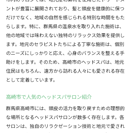
験
ントが豊富に展開されており、髪と頭皮を健康的に保つ
日常から解き放たれる高崎市のヘッドスパ
だけでなく、地域の自然を感じられる特別な時間をもた
ゆったりとした時間を過ごせるヘッドスパ
らします。特に、群馬県の温泉水を取り入れた施術は、
高崎市のヘッドスパが提供する安らぎの場
他の地域では味わえない独特のリラックス効果を提供し
心と体を癒すリラクゼーションの極み
ます。地元のセラピストたちによる丁寧な施術は、個別
頭皮と心を包み込む高崎市のヘッドスパでの至
のニーズにしっかりと応え、心身のバランスを整える手
福の時間
助けをします。そのため、高崎市のヘッドスパは、地元
高崎市のヘッドスパで頭皮を優しく包み込
住民はもちろん、遠方から訪れる人々にも愛される存在
む
として定着しています。
心まで癒す極上のヘッドスパ体験
高崎市で人気のヘッドスパサロン紹介
至福のひと時を提供する高崎市のヘッドス
パ
群馬県高崎市には、頭皮の活力を取り戻すための理想的
な場所となるヘッドスパサロンが数多く存在します。各
頭皮ケアと心の安らぎを両立する方法
サロンは、独自のリラクゼーション技術と地元で愛され
高崎市のヘッドスパで感じる幸福感