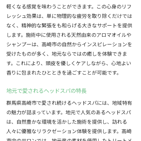
ヘッドスパで心身の活力を取り戻す
軽くなる感覚を味わうことができます。この心身のリフ
レッシュ効果は、単に物理的な疲労を取り除くだけでは
地元の自然と共に高崎市で受けるヘッドスパの
なく、精神的な緊張をも和らげる大きなサポートを提供
魅惑
します。施術中に使用される天然由来のアロマオイルや
高崎市の自然素材を活かしたヘッドスパ
シャンプーは、高崎市の自然からインスピレーションを
自然との調和を感じるヘッドスパ体験
受けたものが多く、地元ならではの癒しを体験できま
地元の豊かな自然を取り入れた施術
す。これにより、頭皮を優しくケアしながら、心地よい
高崎市の自然がもたらす癒しの効果
香りに包まれたひとときを過ごすことが可能です。
地域の恵みを活かしたヘッドスパの魅力
地元で愛されるヘッドスパの特長
自然の中で心身をリフレッシュする方法
忙しい日常を忘れる高崎市のヘッドスパリラク
群馬県高崎市で愛され続けるヘッドスパには、地域特有
ゼーション
の魅力が詰まっています。地元で人気のあるヘッドスパ
高崎市で非日常を味わうヘッドスパ
は、自然豊かな環境を活かした施術を提供し、訪れる
人々に優雅なリラクゼーション体験を提供します。高崎
リラクゼーションを重視したヘッドスパ体
市内のサロンでは、地元産の素材を使用したトリートメ