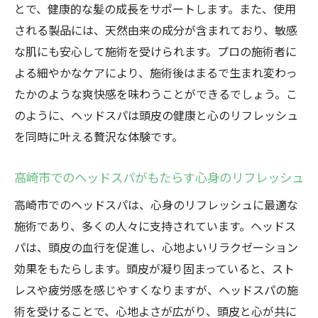
心を癒すヘッドスパのリラクゼーション効
とで、健康的な髪の成長をサポートします。また、使用
果
される製品には、天然由来の成分が含まれており、敏感
ストレス緩和に役立つヘッドスパの魅力
な肌にも安心して施術を受けられます。プロの施術者に
高崎市でのヘッドスパがもたらす心の安ら
よる細やかなケアにより、施術後はまるで生まれ変わっ
ぎ
たかのような爽快感を味わうことができるでしょう。こ
のように、ヘッドスパは頭皮の健康と心のリフレッシュ
忙しい心を包み込むヘッドスパ体験
を同時に叶える贅沢な体験です。
ヘッドスパで心身のバランスを取り戻す
心身のリフレッシュを求めるなら高崎市のヘッ
高崎市でのヘッドスパがもたらす心身のリフレッシュ
ドスパへ
高崎市でのヘッドスパは、心身のリフレッシュに最適な
高崎市で心身共にリフレッシュする方法
施術であり、多くの人々に支持されています。ヘッドス
ヘッドスパが提供する心地よい時間
パは、頭皮の血行を促進し、心地よいリラクゼーション
リフレッシュに最適な高崎市のヘッドスパ
効果をもたらします。頭皮が凝り固まっていると、スト
頭と心を癒すリフレッシュ体験
レスや疲労感を感じやすくなりますが、ヘッドスパの施
高崎市でのヘッドスパが日常に活力を
術を受けることで、心地よさが広がり、頭皮と心が共に