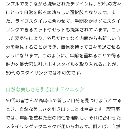
ンプルでありながら洗練されたデザインは、50代の方々
理容室での変身から得られる新たな自信
にとって日常を彩る素晴らしい選択肢となります。ま
高崎市の理容室で50代が望む新しいスタイルの
た、ライフスタイルに合わせて、手間をかけずにスタイ
提案
リングできるカットやセットも提案されています。こう
50代におすすめの最新スタイルとは
した変身法により、外見だけでなく内面からも新しい自
新しい自分を見つけるスタイル提案
分を発見することができ、自信を持って日々を過ごせる
スタイル変更で気持ちをリフレッシュ
ようになります。このように、年齢を重ねることで得る
高崎市でのトレンドスタイル情報
魅力を最大限に引き出すスタイルを取り入れることが、
50代のスタイリングでは不可欠です。
50代に最適なヘアアクセサリー選び
理容室と共に作るオリジナルスタイル
自然な美しさを引き出すテクニック
50代に合ったカットとスタイリングが見つかる
50代の皆さんが高崎市で新しい自分を見つけようとする
高崎市の理容室
とき、自然な美しさを引き出すことは重要です。理容室
50代向けカット選びのポイント
では、年齢を重ねた髪の特性を理解し、それに合わせた
スタイリングで日常をもっと楽しく
スタイリングテクニックが用いられます。例えば、自然