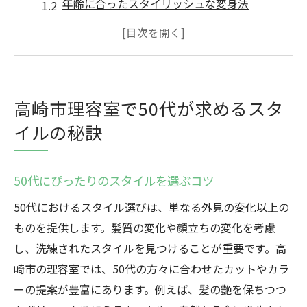
年齢に合ったスタイリッシュな変身法
自然な美しさを引き出すテクニック
高崎市で人気の50代向けヘアスタイル
50代の髪質に最適なヘアケア法
スタイルチェンジで自信を育む方法
高崎市理容室で50代が求めるスタ
50代のための理容室選び新たな自分に出会う道
イルの秘訣
理容室選びで重要なポイント
高崎市で評判の良い理容室を探す
50代にぴったりのスタイルを選ぶコツ
カスタムメイドのスタイル相談法
50代におけるスタイル選びは、単なる外見の変化以上の
50代におすすめの理容技術とは
ものを提供します。髪質の変化や顔立ちの変化を考慮
リラックスできる理容室の選び方
し、洗練されたスタイルを見つけることが重要です。高
新しいスタイルで心もリフレッシュ
崎市の理容室では、50代の方々に合わせたカットやカラ
経験豊富なスタイリストが提案する高崎市の50
ーの提案が豊富にあります。例えば、髪の艶を保ちつつ
代向けスタイル