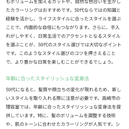
もボリュームを加えるカットや、自然な色合いを生かし
プロが教える50代スタイルの流行
たカラーリングはおすすめです。50代ならではの知識と
個々の魅力を引き出すカット技術
経験を活かし、ライフスタイルに合ったスタイルを選ぶ
ことで、内面的な自信にもつながります。さらに、手入
高崎市で注目のスタイリスト紹介
れがしやすく、日常生活でのアクセントとなるスタイル
スタイリストによるスタイル診断
を選ぶことが、50代のスタイル選びでは大切なポイント
50代の髪質改善に最適な施術法
です。このようなスタイル選びのコツを押さえること
安心して任せられる理容室の条件
で、より豊かな日常を楽しむことができるでしょう。
50代が輝くための理容室選び高崎市で見つける
自信
年齢に合ったスタイリッシュな変身法
輝く50代を手に入れるための第一歩
50代になると、髪質や顔立ちの変化が現れるため、新し
高崎市で自信を持てるスタイルを探す
いスタイルを取り入れる際に注意が必要です。高崎市の
理容室でのカウンセリングの重要性
理容室では、年齢に合ったスタイリッシュな変身法を提
50代のトータルビューティーアプローチ
供しています。特に、髪のボリュームを調整する技術
や、肌のトーンに合わせたカラーリングが人気です。シ
自分に合ったスタイルで内面も充実