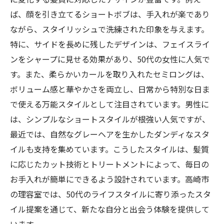
ば、顔を引き立てるショートボブは、手入れが楽であり
50代が輝くためのセルフケア法
ながら、スタイリッシュで洗練された印象を与えます。
高崎市での新しい自分探しの旅
特に、サイドを長めに残したデザインは、フェイスライ
年齢に合ったスタイルがもたらす安心感
ンをシャープに見せる効果があり、50代の女性に人気で
理容室での変身から得られる新たな視点
す。また、柔らかいカールを取り入れたセミロングは、
新しいスタイルで始まる次のステージ
ボリューム感と華やかさを両立し、日常から特別な日ま
で使える万能スタイルとして注目されています。男性に
は、シンプルなショートスタイルが根強い人気ですが、
最近では、自然なグレーヘアを生かしたダンディなスタ
イルも支持を集めています。こうしたスタイルは、髪質
に応じたカット技術とトリートメントによって、毎日の
お手入れが簡単にできるよう設計されています。高崎市
の理容室では、50代のライフスタイルに寄り添ったスタ
イル提案を通じて、新たな自分と出会う体験を提供して