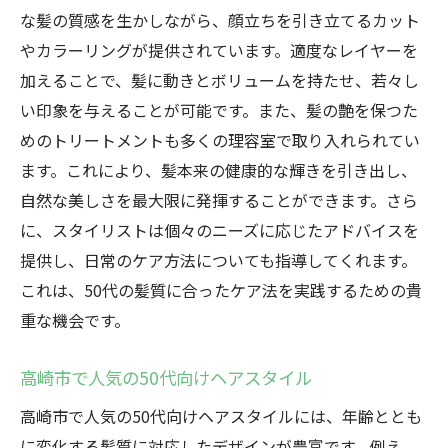
高崎市の理容室で体験する特別な時間
な髪の質感を生かしながら、顔立ちを引き立てるカット
髪型で表現する50代のライフスタイル
やカラーリングが提供されています。適度なレイヤーを
プロの技術で変わる日常のスタイリング
加えることで、髪に動きとボリュームを持たせ、若々し
自分らしさを引き出すカットの選び方
い印象を与えることが可能です。また、髪の艶を保つた
めのトリートメントも多くの理容室で取り入れられてい
高崎市で50代が理想のスタイルを見つけるため
ます。これにより、髪本来の健康的な輝きを引き出し、
のガイド
自然な美しさを最大限に発揮することができます。さら
理想のスタイルを見つけるステップ
に、スタイリストは個々のニーズに応じたアドバイスを
高崎市の理容室での成功体験談
提供し、日常のケア方法についても指導してくれます。
スタイル選びで大切な自己分析方法
これは、50代の髪質に合ったケア法を実践するための貴
50代の理想を形にするスタイル作り
重な機会です。
理容室選びで失敗しないためのヒント
新しいスタイルで迎える次のステージ
高崎市で人気の50代向けヘアスタイル
理容室で再発見50代高崎市での新しい自分
高崎市で人気の50代向けヘアスタイルには、年齢ととも
自分を再発見する理容室の魅力
に変化する髪質に対応したデザインが豊富です。例え