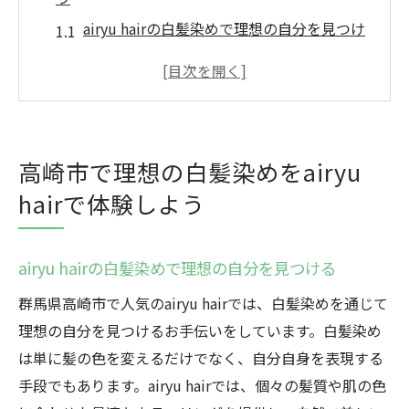
airyu hairの白髪染めで理想の自分を見つけ
る
白髪染め初体験の方へ、airyu hairがサポー
ト
airyu hairで実現する自然な白髪染め体験
高崎市で理想の白髪染めをairyu
白髪染めの安心施術、airyu hairでの過ごし
hairで体験しよう
方
高崎市の魅力的な白髪染め、airyu hairでの
体験談
airyu hairの白髪染めで理想の自分を見つける
理想の白髪染めを叶えるためのステップ
群馬県高崎市で人気のairyu hairでは、白髪染めを通じて
airyu hairの白髪染め技術が高崎市で選ばれる理
理想の自分を見つけるお手伝いをしています。白髪染め
由
は単に髪の色を変えるだけでなく、自分自身を表現する
高崎市で選ばれるairyu hairの技術力
手段でもあります。airyu hairでは、個々の髪質や肌の色