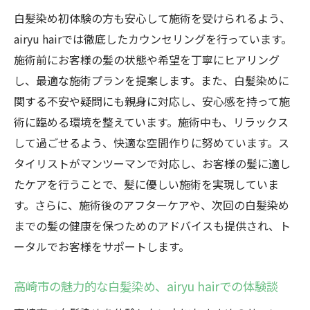
高崎市のサロンで感じるairyu hairの魅力
白髪染め初体験の方も安心して施術を受けられるよう、
airyu hairでの施術がもたらす新しい発見
airyu hairでは徹底したカウンセリングを行っています。
サロン体験を通じて得られる安心と満足
施術前にお客様の髪の状態や希望を丁寧にヒアリング
airyu hairで体感する、白髪染めの進化
し、最適な施術プランを提案します。また、白髪染めに
高崎市のairyu hairが提供する白髪染めとアフタ
関する不安や疑問にも親身に対応し、安心感を持って施
ーケアの魅力
術に臨める環境を整えています。施術中も、リラックス
して過ごせるよう、快適な空間作りに努めています。ス
施術後も安心、airyu hairのアフターケア
タイリストがマンツーマンで対応し、お客様の髪に適し
白髪染めだけじゃない！airyu hairの魅力
たケアを行うことで、髪に優しい施術を実現していま
高崎市で選ばれる、airyu hairのトータルケ
す。さらに、施術後のアフターケアや、次回の白髪染め
ア
までの髪の健康を保つためのアドバイスも提供され、ト
アフターケアが充実する理由とその価値
ータルでお客様をサポートします。
airyu hairでの継続的な美しさのサポート
高崎市のairyu hairで叶う、安心のアフター
高崎市の魅力的な白髪染め、airyu hairでの体験談
ケア