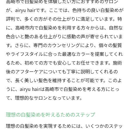
高崎市で白髪染めを体験したい方におすすめのサロン
airyu hairで実現する高崎市最高の白髪染め体験
が、airyu hairです。ここでは、色持ちの良い白髪染めが
最高の体験を約束するairyu hairの白髪染め
評判で、多くの方がその仕上がりに満足しています。特
高崎市で白髪染めするならairyu hairへ
に、高崎市内で白髪染めを利用する方々からは、自然な
色合いと艶のある仕上がりに感動の声が寄せられていま
airyu hairの施術がもたらす特別な日常
す。さらに、専門のカウンセリングにより、個々の髪質
白髪染めを通じて得られるairyu hairの魅力
やライフスタイルに合った最適なカラーを提案してくれ
高崎市での特別なひととき、airyu hairで
るため、初めての方でも安心してお任せできます。施術
白髪染め体験の新しい基準、airyu hair
後のアフターケアについても丁寧に説明してくれるの
高崎市で探す理想の白髪染め体験をairyu hairで
で、長く美しい髪色を維持することが可能です。このよ
理想の白髪染めを探す旅の終着点
うに、airyu hairは高崎市で白髪染めを考える方にとっ
高崎市で理想を実現、airyu hairの選び方
て、理想的なサロンとなっています。
airyu hairで叶う、理想の白髪染め体験
理想の白髪染めを叶えるためのステップ
白髪染め選びで失敗しないためのポイント
理想の白髪染めを実現するためには、いくつかのステッ
高崎市での理想の白髪染めに出会う