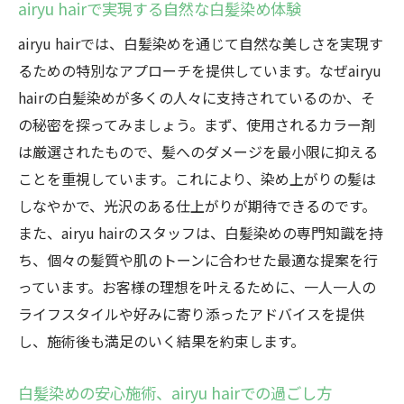
airyu hairで実現する自然な白髪染め体験
施術後の満足度が高い理由とは
airyu hairでは、白髪染めを通じて自然な美しさを実現す
白髪染めのプロフェッショナル集団高崎市の
るための特別なアプローチを提供しています。なぜairyu
airyu hair
hairの白髪染めが多くの人々に支持されているのか、そ
プロフェッショナルが集結するairyu hair
の秘密を探ってみましょう。まず、使用されるカラー剤
高崎市で信頼される白髪染めの専門家たち
は厳選されたもので、髪へのダメージを最小限に抑える
airyu hairのスタッフ紹介とその技術力
ことを重視しています。これにより、染め上がりの髪は
白髪染めのプロによる安心の施術とは
しなやかで、光沢のある仕上がりが期待できるのです。
airyu hairで学ぶ、白髪染めの最新動向
また、airyu hairのスタッフは、白髪染めの専門知識を持
ち、個々の髪質や肌のトーンに合わせた最適な提案を行
お客様に寄り添うairyu hairのプロたち
っています。お客様の理想を叶えるために、一人一人の
airyu hairの白髪染めで高崎市のサロン体験に新
ライフスタイルや好みに寄り添ったアドバイスを提供
たな発見を
し、施術後も満足のいく結果を約束します。
airyu hairでのサロン体験が特別な理由
白髪染めを通じて新たに発見する自分
白髪染めの安心施術、airyu hairでの過ごし方