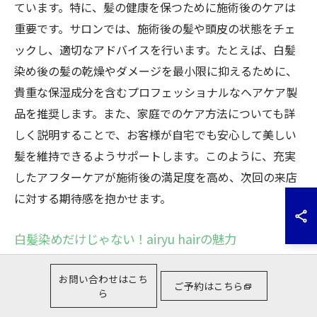
ています。特に、髪の健康を保つために施術後のケアは
重要です。サロンでは、施術後の髪や頭皮の状態をチェ
ックし、適切なアドバイスを行います。たとえば、白髪
染め後の髪の乾燥やダメージを最小限に抑えるために、
貴重な保湿成分を含むプロフェッショナルなヘアケア製
品を推奨します。また、家庭でのケア方法についても詳
しく説明することで、お客様が自宅でも安心して美しい
髪を維持できるようサポートします。このように、充実
したアフターケアが施術後の満足度を高め、次回の来店
に対する期待感を抱かせます。
白髪染めだけじゃない！airyu hairの魅力
airyu hairが高崎市で多くの支持を集める理由は、白髪染
お問い合わせはこち
めだけでなく、幅広いサービスにあります。白髪染めに
ご予約はこちら
ら
特化した技術だけでなく、カットやスタイリング、さら