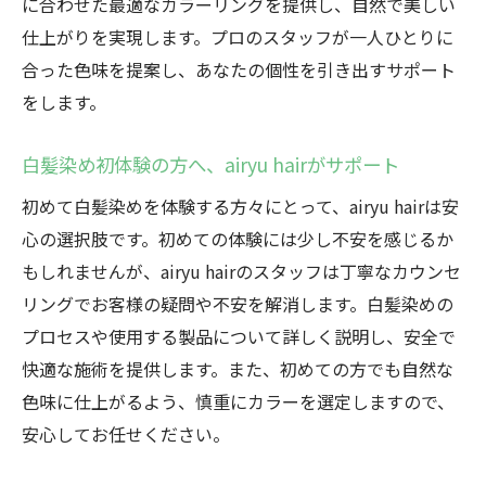
に合わせた最適なカラーリングを提供し、自然で美しい
白髪染めのプロフェッショナルによる安心
仕上がりを実現します。プロのスタッフが一人ひとりに
施術
合った色味を提案し、あなたの個性を引き出すサポート
airyu hairの専門技術が支持される理由
をします。
お客様の声から見るairyu hairの実績
airyu hairで感じる、技術とホスピタリティ
白髪染め初体験の方へ、airyu hairがサポート
最新の技術で自然な仕上がりを実現
初めて白髪染めを体験する方々にとって、airyu hairは安
高崎市の白髪染めはairyu hairで完璧な自然な仕
心の選択肢です。初めての体験には少し不安を感じるか
上がりを
もしれませんが、airyu hairのスタッフは丁寧なカウンセ
airyu hairの白髪染めで叶う自然な仕上がり
リングでお客様の疑問や不安を解消します。白髪染めの
白髪染めのこだわり、airyu hairでの取り組
プロセスや使用する製品について詳しく説明し、安全で
み
快適な施術を提供します。また、初めての方でも自然な
高崎市で体感するairyu hairの技術力
色味に仕上がるよう、慎重にカラーを選定しますので、
安心してお任せください。
自然な色合いを再現するためのポイント
airyu hairで味わう、完璧な仕上がりの秘訣