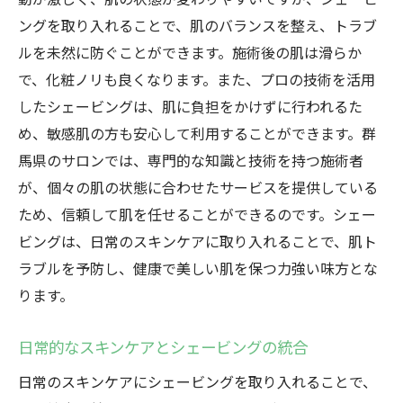
心地よい空間で受ける群馬県のシェービングが
ングを取り入れることで、肌のバランスを整え、トラブ
もたらすリラックス効果
ルを未然に防ぐことができます。施術後の肌は滑らか
癒しの空間で受けるシェービングの魅力
で、化粧ノリも良くなります。また、プロの技術を活用
したシェービングは、肌に負担をかけずに行われるた
リラックス効果を高めるサロンの工夫
め、敏感肌の方も安心して利用することができます。群
ストレスフリーな施術を可能にする環境
馬県のサロンでは、専門的な知識と技術を持つ施術者
群馬県の自然を活かしたサロンの特徴
が、個々の肌の状態に合わせたサービスを提供している
シェービングがもたらす精神的なリフレッ
ため、信頼して肌を任せることができるのです。シェー
シュ
ビングは、日常のスキンケアに取り入れることで、肌ト
心地よい空間での施術が与える安心感
ラブルを予防し、健康で美しい肌を保つ力強い味方とな
群馬県のプロフェッショナルが提供するシェー
ります。
ビングサービスの秘密
日常的なスキンケアとシェービングの統合
熟練の技術者がもたらすシェービング体験
専門家による個別対応の施術
日常のスキンケアにシェービングを取り入れることで、