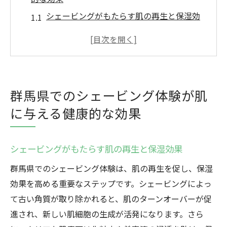
シェービングがもたらす肌の再生と保湿効
果
毛穴の汚れを除去するシェービングのメカ
ニズム
リラックス効果が肌の健康を促進
群馬県でのシェービング体験が肌
シェービングが肌トラブルを予防する理由
に与える健康的な効果
日常的なスキンケアとシェービングの統合
群馬県の気候に合わせたシェービングケア
シェービングがもたらす肌の再生と保湿効果
プロの技術で引き出す群馬県でのシェービング
の魅力
群馬県でのシェービング体験は、肌の再生を促し、保湿
プロフェッショナルが選ぶシェービング技
効果を高める重要なステップです。シェービングによっ
術とは
て古い角質が取り除かれると、肌のターンオーバーが促
進され、新しい肌細胞の生成が活発になります。さら
群馬県のシェービングサロンの選び方