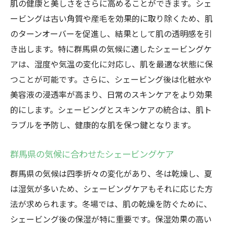
高度な技術が実現する肌への優しさ
肌の健康と美しさをさらに高めることができます。シェ
ービングは古い角質や産毛を効果的に取り除くため、肌
プロの知識が詰まったシェービングの流れ
のターンオーバーを促進し、結果として肌の透明感を引
群馬県におけるシェービング教育の背景
き出します。特に群馬県の気候に適したシェービングケ
プロフェッショナルが誇る群馬県のサービ
アは、湿度や気温の変化に対応し、肌を最適な状態に保
ス
つことが可能です。さらに、シェービング後は化粧水や
美容液の浸透率が高まり、日常のスキンケアをより効果
的にします。シェービングとスキンケアの統合は、肌ト
ラブルを予防し、健康的な肌を保つ鍵となります。
群馬県の気候に合わせたシェービングケア
群馬県の気候は四季折々の変化があり、冬は乾燥し、夏
は湿気が多いため、シェービングケアもそれに応じた方
法が求められます。冬場では、肌の乾燥を防ぐために、
シェービング後の保湿が特に重要です。保湿効果の高い