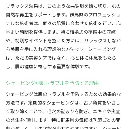
均一なトーンを実現する施術の流れ
リラックス効果は、このような悪循環を断ち切り、肌の
シェービング後の肌を保護する保湿ケア
自然な再生をサポートします。群馬県のプロフェッショ
製品選びが与える肌への影響
ナルな施術者は、個々の肌質に合わせた施術を行い、心
群馬県で調達できるおすすめのシェービン
地よい時間を提供します。特に結婚式の準備中の花嫁
グ製品
や、特別なイベントを控えた方には、リラックスしなが
ら美肌を手に入れる理想的な方法です。シェービング
群馬県でのシェービング体験が特別な日に最適
は、ただの美容ケアではなく、心と体に休息をもたら
な理由
し、肌の健康に寄与する重要な体験です。
特別な日のための特別なケア
プロの技術がもたらす優雅なひととき
シェービングが肌トラブルを予防する理由
イベント前の準備としてのシェービング
シェービングは肌のトラブルを予防するための効果的な
シェービングがもたらす心のリフレッシュ
方法です。定期的なシェービングは、古い角質をやさし
群馬県のシェービングサロンが選ばれる理
く取り除くことで、毛穴の詰まりを防ぎ、ニキビや炎症
由
の発生を抑制します。特に群馬県の気候は季節ごとの変
特別な日に向けたシェービングプラン
動が激しく、肌の状態が変わりやすいですが、シェービ