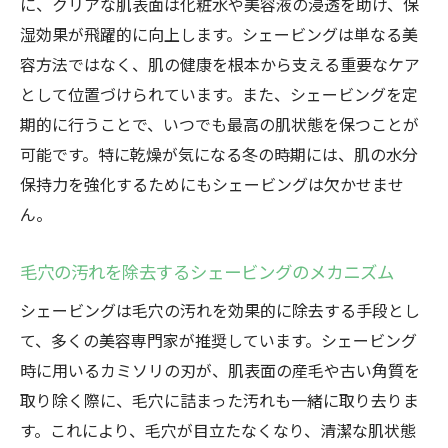
に、クリアな肌表面は化粧水や美容液の浸透を助け、保
最新技術を取り入れたシェービングの特徴
湿効果が飛躍的に向上します。シェービングは単なる美
施術後の肌を守るためのアフターケア
容方法ではなく、肌の健康を根本から支える重要なケア
地域に根付いた群馬県のシェービング文化
として位置づけられています。また、シェービングを定
体験者の声から見るシェービングの効果
期的に行うことで、いつでも最高の肌状態を保つことが
結婚式前に最適！群馬県でのシェービングがも
可能です。特に乾燥が気になる冬の時期には、肌の水分
たらす美しい輝き
保持力を強化するためにもシェービングは欠かせませ
人生の特別な日に向けたシェービングケア
ん。
花嫁におすすめの群馬県シェービングサロ
毛穴の汚れを除去するシェービングのメカニズム
ン
シェービングがもたらすメイクアップ効果
シェービングは毛穴の汚れを効果的に除去する手段とし
て、多くの美容専門家が推奨しています。シェービング
式に向けたシェービングスケジュールの立
時に用いるカミソリの刃が、肌表面の産毛や古い角質を
て方
取り除く際に、毛穴に詰まった汚れも一緒に取り去りま
シェービングと共に行うべきスキンケア
す。これにより、毛穴が目立たなくなり、清潔な肌状態
結婚式後も続けたいシェービングの魅力