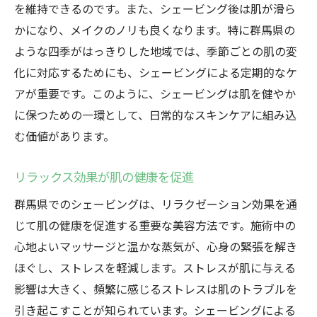
を維持できるのです。また、シェービング後は肌が滑ら
肌に優しい群馬県のシェービングサロンでリラ
かになり、メイクのノリも良くなります。特に群馬県の
ックス体験を
ような四季がはっきりした地域では、季節ごとの肌の変
敏感肌にも対応したシェービングの秘密
化に対応するためにも、シェービングによる定期的なケ
群馬県内で人気のリラクゼーションサロン
アが重要です。このように、シェービングは肌を健やか
シェービング施術中の心地よい空間づくり
に保つための一環として、日常的なスキンケアに組み込
心と肌を癒す、プロの技術とおもてなし
む価値があります。
ストレス軽減に役立つシェービングの効果
リラックス効果が肌の健康を促進
自然と調和した群馬のシェービング体験
群馬県でのシェービングは、リラクゼーション効果を通
高品質な製品を使用した群馬県のシェービング
じて肌の健康を促進する重要な美容方法です。施術中の
がもたらす均一トーン
心地よいマッサージと温かな蒸気が、心身の緊張を解き
プロが選ぶシェービング製品の特徴
ほぐし、ストレスを軽減します。ストレスが肌に与える
肌を守る高品質なシェービングクリームの
影響は大きく、頻繁に感じるストレスは肌のトラブルを
効果
引き起こすことが知られています。シェービングによる