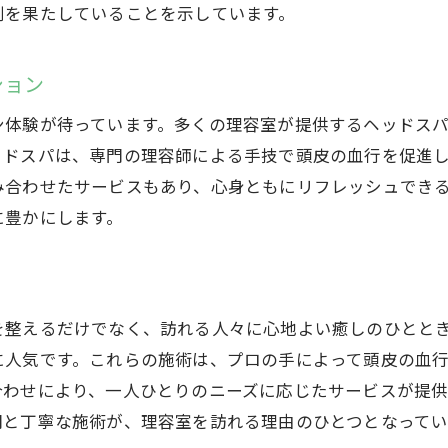
日常から解放されるための理容室利用法
割を果たしていることを示しています。
理容室で心からリラックス群馬県の人気スポット紹介
理容室で心地よいリフレッシュを求めるなら
ション
人気の理容室で味わう極上の時間
ン体験が待っています。多くの理容室が提供するヘッドス
理容室訪問で得られるリラクゼーション効果
ッドスパは、専門の理容師による手技で頭皮の血行を促進
群馬県の理容室で人気の施術紹介
み合わせたサービスもあり、心身ともにリフレッシュでき
に豊かにします。
地域密着の理容室が提供するサービス
理容室で自分だけのリラックスタイムを
群馬県の理容室で高品質な癒しの空間を探す
理容室のインテリアがもたらす効果
を整えるだけでなく、訪れる人々に心地よい癒しのひとと
癒しを追求する理容室の環境
に人気です。これらの施術は、プロの手によって頭皮の血
合わせにより、一人ひとりのニーズに応じたサービスが提
理容室での時間がもたらす心の平穏
間と丁寧な施術が、理容室を訪れる理由のひとつとなってい
群馬県の理容室で体感する贅沢感