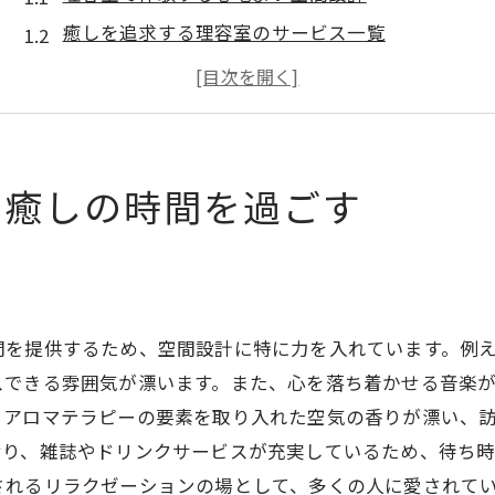
癒しを追求する理容室のサービス一覧
群馬県ならではの理容室の独自技術
理容室で受けられる特別なリラクゼーション
理容師の技術が生む癒しのひととき
理容室での時間が心に与える影響
で癒しの時間を過ごす
群馬県内の理容室で体験する至福のリラクゼーション
ヘッドスパがもたらす心身の開放感
群馬県の理容室で受けられる特別なケア
理容室でのリラクゼーションメニュー紹介
間を提供するため、空間設計に特に力を入れています。例
心地よい音楽と香りが満たす理容室
スできる雰囲気が漂います。また、心を落ち着かせる音楽
、アロマテラピーの要素を取り入れた空気の香りが漂い、
プロフェッショナルによる施術の流れ
おり、雑誌やドリンクサービスが充実しているため、待ち
美と健康を保つための理容室活用法
されるリラクゼーションの場として、多くの人に愛されて