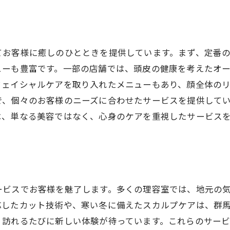
理容室の選び方群馬県で極上のサービスを受ける
理容室選びのポイントと注意点
口コミが物語る理容室の実力
てお客様に癒しのひとときを提供しています。まず、定番
訪れる価値のある理容室の見極め方
ューも豊富です。一部の店舗では、頭皮の健康を考えたオ
群馬県で評判の理容室を探す方法
フェイシャルケアを取り入れたメニューもあり、顔全体の
理容室のサービス内容比較
で、個々のお客様のニーズに合わせたサービスを提供して
予約前に確認するべき理容室の情報
は、単なる美容ではなく、心身のケアを重視したサービス
群馬県の理容室が提供する心身のリフレッシュ
理容室で心と体をリセットする理由
ストレス解消に効果的な理容室の施術
理容室での施術がもたらす精神的効果
ービスでお客様を魅了します。多くの理容室では、地元の
美と健康を実現する理容室の役割
応したカット技術や、寒い冬に備えたスカルプケアは、群
理容室で体験する新感覚の癒し
、訪れるたびに新しい体験が待っています。これらのサー