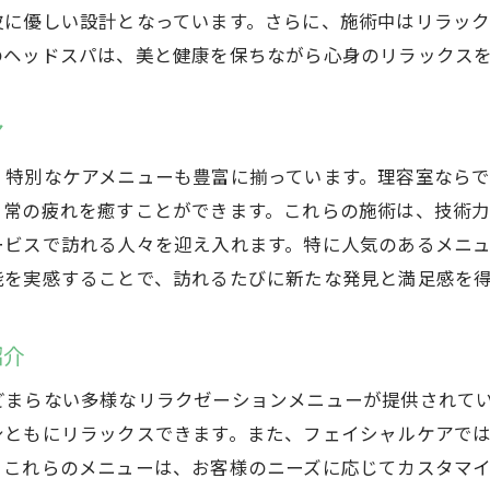
皮に優しい設計となっています。さらに、施術中はリラッ
特別な時間を過ごすための理容室選び
のヘッドスパは、美と健康を保ちながら心身のリラックス
理容室で心身ともにリフレッシュする方法
心地よさを追求する理容室の施術
ア
、特別なケアメニューも豊富に揃っています。理容室なら
日常の疲れを癒すことができます。これらの施術は、技術
ービスで訪れる人々を迎え入れます。特に人気のあるメニ
能を実感することで、訪れるたびに新たな発見と満足感を
紹介
どまらない多様なリラクゼーションメニューが提供されて
身ともにリラックスできます。また、フェイシャルケアで
。これらのメニューは、お客様のニーズに応じてカスタマ