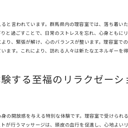
理容室での施術が生む心地よい時間
高品質なサービスを提供する理容室探し
えると言われています。群馬県内の理容室では、落ち着い
理容室の最新トレンド群馬県でのリラクゼーション体
びりと過ごすことで、日常のストレスを忘れ、心身ともに
理容室の新サービスで味わう癒し
により、緊張が解け、心のバランスが整います。理容室で
群馬県の理容室トレンドを探る
ています。これにより、訪れる人々は新たなエネルギーを
新しい体験ができる理容室の施術
理容室で取り入れる新しいリラックス法
理容室の最新技術とその効果
体験する至福のリラクゼーシ
リラクゼーションを追求する理容室の進化
群馬県で訪れたい理容室心身を癒す特別な場所
理容室の特別な空間で心を癒す
訪れるだけで心が和む理容室
心身の開放感を与える特別な体験です。理容室で受けられ
理容室で受ける心温まるサービス
ストが行うマッサージは、頭皮の血行を促進し、心地よい