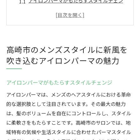
アイロンパーマがもたらすスタイルチェン
ジ
地元サロンで体験するアイロンパーマのメ
リット
アイロンパーマで表現する自分らしさ
高崎市のメンズスタイルに新風を
高崎市でのアイロンパーマのトレンド
吹き込むアイロンパーマの魅力
アイロンパーマが人気の理由を解明
初めてのアイロンパーマ体験の流れ
アイロンパーマがもたらすスタイルチェンジ
アイロンパーマで髪のボリュームを自在に操る
高崎市のサロン事情
アイロンパーマは、メンズのヘアスタイルにおける革命
高崎市で実現するカスタマイズ可能なアイ
的な選択肢として注目されています。その最大の魅力
ロンパーマ
は、髪のボリュームを自在にコントロールし、スタイル
に柔軟さをもたらすことです。高崎市のサロンでは、地
プロの技術で叶える理想のヘアスタイル
域特有の気候や生活スタイルに合わせたパーマスタイル
高崎市サロンが提供する最新のアイロンパ