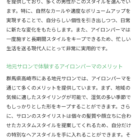
を提供しており、多くの男性がこのスタイルを選んでい
ーマ技術
ます。特に、自然なカールや適度なボリュームアップを
アイロンパーマと他のヘアスタイルの違い
実現することで、自分らしい個性を引き出しつつ、日常
サロン選びのポイント
に新たな変化をもたらします。また、アイロンパーマは
地元で人気のサロンとその特徴
一度施すと長期間スタイルをキープできるため、忙しい
個性を際立たせるアイロンパーマ高崎市の美容
生活を送る現代人にとって非常に実用的です。
シーンを探る
高崎市の美容シーンにおけるアイロンパー
地元サロンで体験するアイロンパーマのメリット
マの位置付け
群馬県高崎市にある地元サロンでは、アイロンパーマを
個性を引き出すアイロンパーマのスタイル
通じて多くのメリットを提供しています。まず、地域の
事例
気候に適したスタイリングが可能で、湿気の多い季節で
アイロンパーマがもたらす新しい自己表現
もしっかりとした形をキープすることができます。さら
に、サロンのスタイリストは個々の髪質や顔立ちに合わ
高崎市でのアイロンパーマの可能性を探る
せたカスタムスタイルを提案してくれるため、自分だけ
個性派におすすめのアイロンパーマスタイ
の特別なヘアスタイルを手に入れることができます。そ
ル