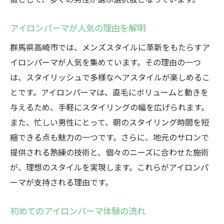
理想のスタイルのための事前準備
髪質に合わせたカスタマイズ高崎市のアイロン
アイロンパーマが人気の理由を解明
パーマの実力
群馬県高崎市では、メンズスタイルに革新をもたらすア
髪質に応じたアイロンパーマのアプローチ
イロンパーマが人気を集めています。その理由の一つ
高崎市のサロンが提供するオーダーメイド
は、スタイリッシュで多様なヘアスタイルが楽しめるこ
サービス
とです。アイロンパーマは、直毛にボリュームと動きを
与えるため、手軽にスタイリングの幅を広げられます。
髪質別に選べるアイロンパーマの種類
また、忙しい男性にとって、朝のスタイリング時間を短
アイロンパーマがもたらす髪質改善効果
縮できる点も魅力の一つです。さらに、地元のサロンで
髪質に最適なスタイルの探し方
提供される熟練の技術と、個々のニーズに合わせた施術
プロが提案する髪質対応のケア方法
が、理想のスタイルを実現します。これらがアイロンパ
日常に変化を高崎市でアイロンパーマを取り入
ーマが支持される理由です。
れるメリット
日常生活に溶け込むアイロンパーマの利点
初めてのアイロンパーマ体験の流れ