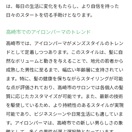
高崎市で注目されるアイロンパーマの理由
は、毎日の生活に変化をもたらし、より自信を持った
今知っておきたいアイロンパーマの新情報
日々のスタートを切る手助けとなります。
高崎市におけるメンズパーマの変遷
アイロンパーマの進化とその魅力
高崎市でのアイロンパーマのトレンド
メンズスタイルに革命を起こすアイロンパ
高崎市では、アイロンパーマがメンズスタイルのトレン
ーマ
ドとして定着しつつあります。このスタイルは、髪に自
高崎市で実現する理想のヘアスタイルアイロン
然なボリュームと動きを与えることで、地元の若者から
パーマの可能性
成熟した男性に至るまで、幅広い年齢層に支持されてい
ます。特に、髪の健康を保ちながらスタイリングが可能
理想のスタイルを実現するためのポイント
な点が評価されており、高崎市のサロンでは各個人の髪
アイロンパーマでなりたい自分を演出
質に応じたカスタマイズが可能です。また、最新の技術
高崎市のサロンが追求する完璧なスタイル
を駆使しているため、より持続性のあるスタイルが実現
アイロンパーマで実現する多様なスタイル
可能であり、ビジネスシーンや日常生活にも適していま
ヘアスタイルの可能性を広げるアイロンパ
す。アイロンパーマは、高崎市での新しい男らしさの象
ーマ
徴として、多くの男性が選ぶ選択肢となっています。