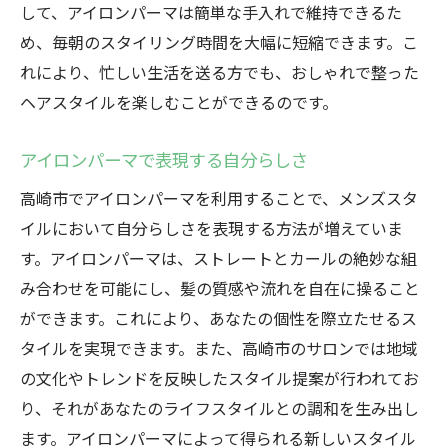
して、アイロンパーマは簡単な手入れで維持できるた
アイロンパーマに求められる技術とセンス
め、毎朝のスタイリング時間を大幅に短縮できます。こ
地域文化に溶け込むアイロンパーマのスタイル
れにより、忙しい生活を送る方でも、おしゃれで整った
革命
ヘアスタイルを楽しむことができるのです。
地元文化を反映したアイロンパーマのデザ
イン
アイロンパーマで表現する自分らしさ
アイロンパーマで地域に馴染むスタイルを
高崎市でアイロンパーマを利用することで、メンズスタ
高崎市の文化を取り入れたパーマの特徴
イルにおいて自分らしさを表現する方法が増えていま
地域との調和を考慮したスタイル提案
す。アイロンパーマは、ストレートとカールの絶妙な組
アイロンパーマと地域行事の関連性
み合わせを可能にし、髪の質感や流れを自在に操ること
ができます。これにより、あなたの個性を際立たせるス
地元で愛されるアイロンパーマの秘訣
タイルを実現できます。また、高崎市のサロンでは地域
メンズパーマの新潮流高崎市で注目のアイロン
の文化やトレンドを反映したスタイル提案が行われてお
パーマとは
り、それがあなたのライフスタイルとの調和を生み出し
新潮流としてのアイロンパーマとは
ます。アイロンパーマによって得られる新しいスタイル