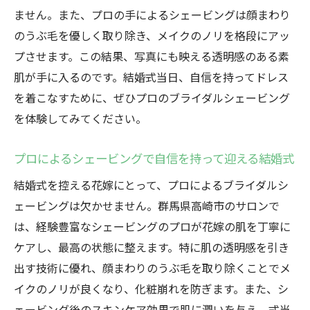
ング
ません。また、プロの手によるシェービングは顔まわり
群馬県高崎市のシェービングサロンの選び
のうぶ毛を優しく取り除き、メイクのノリを格段にアッ
方
プさせます。この結果、写真にも映える透明感のある素
リラックスした空間での特別なシェービン
肌が手に入るのです。結婚式当日、自信を持ってドレス
グ体験
を着こなすために、ぜひプロのブライダルシェービング
花嫁のために用意されたオーダーメイドシ
を体験してみてください。
ェービング
最高の花嫁姿を実現するためのシェービン
プロによるシェービングで自信を持って迎える結婚式
グ技術
結婚式を控える花嫁にとって、プロによるブライダルシ
プロの手で叶える最高の結婚式準備
ェービングは欠かせません。群馬県高崎市のサロンで
群馬県高崎市で叶える理想の花嫁姿プロのブラ
は、経験豊富なシェービングのプロが花嫁の肌を丁寧に
イダルシェービングとは
ケアし、最高の状態に整えます。特に肌の透明感を引き
出す技術に優れ、顔まわりのうぶ毛を取り除くことでメ
理想の花嫁姿を支えるシェービングの役割
イクのノリが良くなり、化粧崩れを防ぎます。また、シ
群馬県高崎市のプロサロンが提供する特別
ェービング後のスキンケア効果で肌に潤いを与え、式当