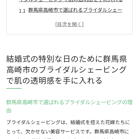
群馬県高崎市で選ばれるブライダルシェー
ビングの理由
花嫁に欠かせない透明感を実現するシェー
ビングの技
ドレスに似合う美肌を作るシェービングと
結婚式の特別な日のために群馬県
は
高崎市のブライダルシェービング
プロによるシェービングで自信を持って迎
で肌の透明感を手に入れる
える結婚式
群馬県高崎市のブライダルシェービングサ
ロン特集
群馬県高崎市で選ばれるブライダルシェービングの理
シェービング後の肌ケアでさらに美しい仕
由
上がりに
ブライダルシェービングは、結婚式を控えた花嫁たちに
群馬県高崎市のプロによるブライダルシェービ
とって、欠かせない美容サービスです。群馬県高崎市に
ングでメイクのノリが劇的にアップ