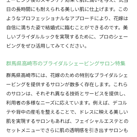
な技
日の長時間にも耐えられる美しい肌に仕上げます。この
肌に優しい施術で安心のシェービングエク
ようなプロフェッショナルなアプローチにより、花嫁は
スペリエンス
自信に満ちた姿で結婚式に臨むことができるのです。美
プロのカスタマイズ施術で個々の肌に対応
しいブライダルルックを実現するために、プロのシェー
シェービングによる透明感のある肌の自然
ビングをぜひ活用してみてください。
美
群馬県高崎市での特別なシェービング体験
群馬県高崎市のブライダルシェービングサロン特集
を知る
群馬県高崎市には、花嫁のための特別なブライダルシェ
結婚式を控える花嫁必見群馬県高崎市のブライ
ービングを提供するサロンが数多く存在します。これら
ダルシェービングのすすめ
のサロンは、それぞれ異なる技術とサービスを提供し、
花嫁にとって重要なシェービングのタイミ
利用者の多様なニーズに応えています。例えば、デコル
ング
テや背中の産毛を整えることで、ドレスに映える美しい
プロの技で産毛を整え、滑らかな肌を手に
肌を実現するサロンもあれば、フェイシャルエステとの
入れる
セットメニューでさらに肌の透明感を引き出すサロンも