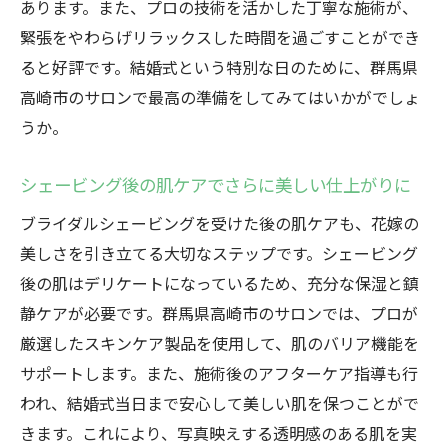
あります。また、プロの技術を活かした丁寧な施術が、
シェービングがもたらす結婚式当日の安心
緊張をやわらげリラックスした時間を過ごすことができ
感
ると好評です。結婚式という特別な日のために、群馬県
群馬県高崎市で特別なシェービングを選ぶ
高崎市のサロンで最高の準備をしてみてはいかがでしょ
理由
うか。
ブライダルシェービングで自信に満ちた花
嫁に
シェービング後の肌ケアでさらに美しい仕上がりに
結婚式前に知っておきたいシェービングの
ブライダルシェービングを受けた後の肌ケアも、花嫁の
基礎知識
美しさを引き立てる大切なステップです。シェービング
ブライダルシェービングがもたらすメリット群
後の肌はデリケートになっているため、充分な保湿と鎮
馬県高崎市での体験を通じて
静ケアが必要です。群馬県高崎市のサロンでは、プロが
肌のトーンアップとメイクの効果を最大化
厳選したスキンケア製品を使用して、肌のバリア機能を
する
サポートします。また、施術後のアフターケア指導も行
ブライダルシェービングで得られる多くの
われ、結婚式当日まで安心して美しい肌を保つことがで
メリット
きます。これにより、写真映えする透明感のある肌を実