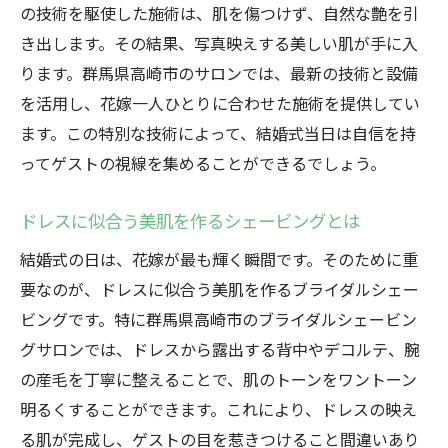
の技術を駆使した施術は、肌を傷つけず、自然な艶を引
ブライダルシェービングで肌のトーンを整
き出します。その結果、写真映えする美しい肌が手に入
える
ります。群馬県高崎市のサロンでは、最新の技術と設備
群馬県高崎市でのシェービング体験を通じ
を活用し、花嫁一人ひとりに合わせた施術を提供してい
た肌改善
ます。この特別な技術によって、結婚式当日は自信を持
プロが手がける透明感あふれる肌へのアプ
ってゲストの視線を集めることができるでしょう。
ローチ
ドレスに似合う美肌を作るシェービングとは
シェービング後の写真映えする肌の秘密
花嫁の不安を取り除く安心のシェービング
結婚式の日は、花嫁が最も輝く瞬間です。そのために重
施術
要なのが、ドレスに似合う美肌を作るブライダルシェー
ビングです。特に群馬県高崎市のブライダルシェービン
プロによるリラックスできる施術体験
グサロンでは、ドレスから露出する背中やデコルテ、腕
プロの技が輝く群馬県高崎市のブライダルシェ
の産毛を丁寧に整えることで、肌のトーンをワントーン
ービングで最高の花嫁に
明るくすることができます。これにより、ドレスの映え
技術が光るプロフェッショナルのシェービ
る肌が完成し、ゲストの目を惹きつけること間違いあり