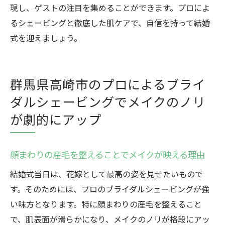
群馬県高崎市の体験から学ぶシェービング
現し、ゲストの注目を集めることができます。プロによ
の魅力
るシェービングと徹底した肌ケアで、自信を持って結婚
特別な日のための肌ケアとシェービング
式を迎えましょう。
プロによるアフターケアで肌の健康を保つ
群馬県高崎市でのシェービング体験談
群馬県高崎市のプロによるブライ
透明感あふれる肌でゲストの視線を集める群馬
ダルシェービングでメイクのノリ
県高崎市のブライダルシェービング
が劇的にアップ
群馬県高崎市で透明感を引き出すシェービ
ング技術
ゲストを魅了する美肌の秘密を探る
顔まわりの産毛を整えることでメイクが映える理由
シェービングで実現する写真映えする肌
結婚式当日は、花嫁として最高の姿を見せたいもので
プロのアドバイスで叶える完璧な肌仕上げ
す。そのためには、プロのブライダルシェービングが強
群馬県高崎市のサロンで体験する特別な時
い味方となります。特に顔まわりの産毛を整えること
間
で、肌表面が滑らかになり、メイクのノリが格段にアッ