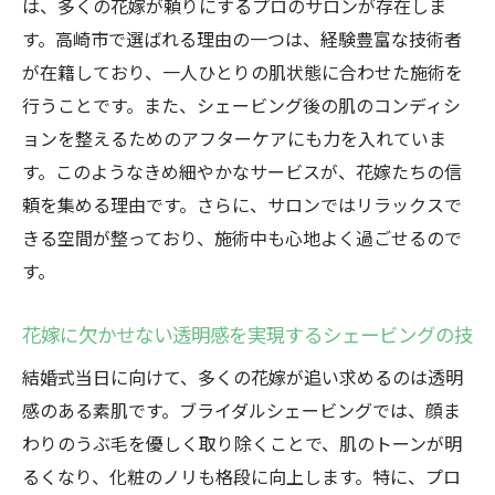
は、多くの花嫁が頼りにするプロのサロンが存在しま
顔まわりの産毛を整えることでメイクが映
す。高崎市で選ばれる理由の一つは、経験豊富な技術者
える理由
が在籍しており、一人ひとりの肌状態に合わせた施術を
行うことです。また、シェービング後の肌のコンディシ
群馬県高崎市で体験するプロのシェービン
ョンを整えるためのアフターケアにも力を入れていま
グ技術
す。このようなきめ細やかなサービスが、花嫁たちの信
ブライダルメイクが映える透明感のある肌
頼を集める理由です。さらに、サロンではリラックスで
を手に入れる
きる空間が整っており、施術中も心地よく過ごせるので
プロのカウンセリングで最適なシェービン
す。
グプランを選ぶ
群馬県高崎市のシェービングサロンが提供
花嫁に欠かせない透明感を実現するシェービングの技
する特別な施術
結婚式当日に向けて、多くの花嫁が追い求めるのは透明
メイクアップアーティストも驚くシェービ
感のある素肌です。ブライダルシェービングでは、顔ま
ング効果
わりのうぶ毛を優しく取り除くことで、肌のトーンが明
群馬県高崎市で体験するブライダルシェービン
るくなり、化粧のノリも格段に向上します。特に、プロ
グの魅力とその効果