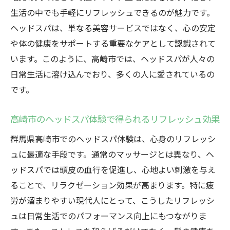
訪れる価値がある高崎市のヘッドスパ
生活の中でも手軽にリフレッシュできるのが魅力です。
ストレス解消に効果的な高崎市のヘッドスパ
ヘッドスパは、単なる美容サービスではなく、心の安定
や体の健康をサポートする重要なケアとして認識されて
高崎市でストレスを軽減するヘッドスパ
います。このように、高崎市では、ヘッドスパが人々の
心の健康をサポートする高崎市のヘッドス
日常生活に溶け込んでおり、多くの人に愛されているの
パ
です。
ストレスフリーな生活を目指す高崎市のヘ
ッドスパ
高崎市のヘッドスパ体験で得られるリフレッシュ効果
高崎市でのヘッドスパによるストレス解消
群馬県高崎市でのヘッドスパ体験は、心身のリフレッシ
法
ュに最適な手段です。通常のマッサージとは異なり、ヘ
頭皮マッサージでストレスを減らす理由
ッドスパでは頭皮の血行を促進し、心地よい刺激を与え
高崎市でのストレス解消ヘッドスパの魅力
ることで、リラクゼーション効果が高まります。特に疲
専門セラピストが提供する高崎市のヘッドスパ
労が溜まりやすい現代人にとって、こうしたリフレッシ
の魅力
ュは日常生活でのパフォーマンス向上にもつながりま
高崎市の専門セラピストによる特別なヘッ