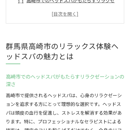
高崎市でのヘッドスパがもたらすリラクゼ
ーションの深さ
地元で愛される高崎市のヘッドスパスポッ
ト紹介
高崎市のヘッドスパが心身に与える効果
群馬県高崎市のリラックス体験ヘ
ヘッドスパが高崎市で人気の理由
ッドスパの魅力とは
高崎市のヘッドスパ体験で得られるリフレ
ッシュ効果
高崎市のヘッドスパを選ぶ際のポイント
高崎市でのヘッドスパがもたらすリラクゼーションの
深さ
ヘッドスパで心身をリフレッシュ高崎市のおす
すめポイント
高崎市で提供されるヘッドスパは、心身のリラクゼーシ
ョンを追求する方にとって理想的な選択です。ヘッドス
高崎市でのヘッドスパ体験がもたらす安ら
パは頭皮の血行を促進し、ストレスを解消する効果があ
ぎ
ります。特に、プロフェッショナルなセラピストによる
心身を癒す高崎市の特別なヘッドスパ