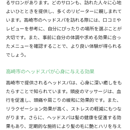
るサロンがあります。どのサロンも、訪れた人々に心地
プロによる頭皮マッサージで得られる極上の癒
よいひとときを提供し、多くのリピーターに親しまれて
し
います。高崎市のヘッドスパを訪れる際には、口コミや
高崎市のプロフェッショナルによる頭皮ケ
レビューを参考に、自分にぴったりの場所を選ぶことが
ア
大切です。また、事前に自分の体調や求める効果に合っ
頭皮マッサージで心身を満たす
たメニューを確認することで、より良い体験が得られる
高崎市で体験できるプロのマッサージ技術
でしょう。
専門セラピストが施す高崎市のヘッドスパ
高崎市のヘッドスパが心身に与える効果
プロによる高崎市での特別なヘッドスパ体
高崎市で提供されるヘッドスパは、心身に深い癒しをも
験
たらすことで知られています。頭皮のマッサージは、血
頭皮マッサージがもたらす癒しの効果
行を促進し、頭痛や肩こりの緩和に効果的です。また、
週末のリラックスタイムに最適な高崎市のヘッ
リラクゼーション効果が高く、ストレスの軽減にもつな
ドスパ
がります。さらに、ヘッドスパは髪の健康を促進する効
高崎市の週末におすすめのヘッドスパ体験
果もあり、定期的な施術により髪の毛に艶とハリを与え