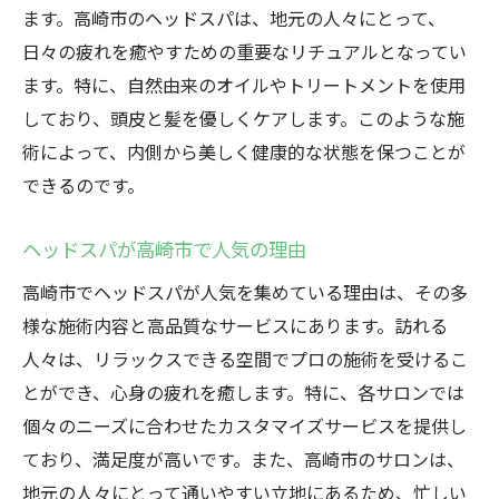
休日を満喫するためのヘッドスパプラン
ます。高崎市のヘッドスパは、地元の人々にとって、
高崎市でリフレッシュするためのヘッドス
日々の疲れを癒やすための重要なリチュアルとなってい
パ施設
ます。特に、自然由来のオイルやトリートメントを使用
週末に楽しむ高崎市のヘッドスパ
しており、頭皮と髪を優しくケアします。このような施
リフレッシュにぴったりな高崎市のヘッド
術によって、内側から美しく健康的な状態を保つことが
スパ
できるのです。
心と体を癒す高崎市での週末ヘッドスパ
ヘッドスパが高崎市で人気の理由
群馬県高崎市で体験すべきヘッドスパの理由
高崎市でヘッドスパが人気を集めている理由は、その多
高崎市のヘッドスパが選ばれる理由
様な施術内容と高品質なサービスにあります。訪れる
一度は体験したい高崎市のヘッドスパ
人々は、リラックスできる空間でプロの施術を受けるこ
初心者におすすめの高崎市のヘッドスパ体
とができ、心身の疲れを癒します。特に、各サロンでは
験
個々のニーズに合わせたカスタマイズサービスを提供し
高崎市のヘッドスパがもたらす体験談
ており、満足度が高いです。また、高崎市のサロンは、
高崎市のヘッドスパ利用者の声
地元の人々にとって通いやすい立地にあるため、忙しい