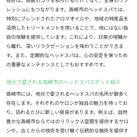
技術は、頭皮のコリを和らげるだけでなく、全身のリフ
高崎市でリフレッシュできるヘッドスパの
レッシュにもつながります。高崎市のヘッドスパでは、
秘訣
特別にブレンドされたアロマオイルや、地域の特産品を
ヘッドスパでストレスを解消する方法
活用したトリートメントを用いることで、他にはない独
高崎市でのヘッドスパ体験の選択肢
自の体験を提供しています。これにより、日常の喧騒か
高崎市でおすすめのヘッドスパ施設
ら離れ、深いリラクゼーションを味わうことができま
血行促進と髪の健康を両立する高崎市のヘッド
す。また、定期的なヘッドスパは、心の安定を保つため
スパ
の重要なメンテナンスとしてもおすすめです。
高崎市のヘッドスパで頭皮ケアを徹底
地元で愛される高崎市のヘッドスパスポット紹介
ヘッドスパが髪の健康に与える効果
高崎市には、地元で愛されるヘッドスパの名所が数多く
高崎市でのヘッドスパによる血行促進のメ
存在します。それぞれのサロンが独自の魅力を持ってお
カニズム
り、訪れるたびに新しい発見があります。例えば、自然
髪の健康を守る高崎市のヘッドスパ施術
豊かな高崎市ならではのリラックス空間を提供するサロ
高崎市でのヘッドスパが支持される理由
ンや、古くからの技術を受け継ぐ伝統的な施術を提供す
頭皮と髪のケアを同時に行う方法