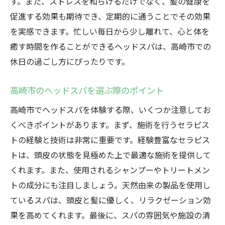
す。また、ストレスを和らげるだけでなく、髪の健康を
ドスパ
促進する効果も期待でき、定期的に通うことでその効果
プロの技術で心身を癒す高崎市のヘッドス
を実感できます。忙しい毎日から少し離れて、心と体を
パ
癒す時間を作ることができるヘッドスパは、高崎市での
休日の過ごし方にぴったりです。
施術のプロが手がける高崎市のヘッドスパ
体験
高崎市のヘッドスパを選ぶ際のポイント
専門的なケアを提供する高崎市のセラピス
高崎市でヘッドスパを体験する際、いくつか注意してお
ト
くべきポイントがあります。まず、施術を行うセラピス
高崎市のプロフェッショナルが施すヘッド
トの経験と技術は非常に重要です。経験豊富なセラピス
スパ
トは、頭皮の状態を見極めた上で最適な施術を提供して
高崎市で体感するセラピストの技術
くれます。また、使用されるシャンプーやトリートメン
トの成分にも注目しましょう。天然由来の製品を使用し
ているスパは、頭皮と髪に優しく、リラクゼーション効
果を高めてくれます。最後に、スパの雰囲気や施設の清