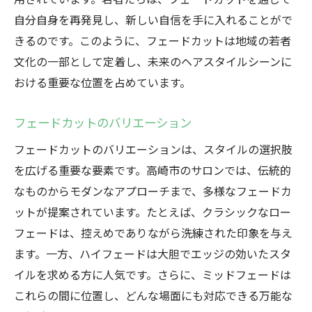
若者が求めるスタイルの変化
自分自身を再発見し、新しい自信を手に入れることがで
フェードカットが生むコミュニケーション
きるのです。このように、フェードカットは地域の若者
フェードカットで得られる清潔感とスタイリッ
文化の一部として定着し、未来のヘアスタイルシーンに
シュな印象の秘密
おける重要な位置を占めています。
フェードカットの美学
フェードカットのバリエーション
清潔感を保つためのポイント
スタイリッシュさを引き出すコツ
フェードカットのバリエーションは、スタイルの選択肢
を広げる重要な要素です。高崎市のサロンでは、伝統的
フェードカットによる印象の変化
なものからモダンなアプローチまで、多様なフェードカ
日々のケアと維持方法
ットが提案されています。たとえば、クラシックなロー
スタイルの持続性と実用性
フェードは、控えめでありながら洗練された印象を与え
ます。一方、ハイフェードは大胆でエッジの効いたスタ
イルを求める方に人気です。さらに、ミッドフェードは
これらの間に位置し、どんな場面にも対応できる万能な