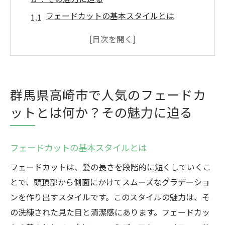
フェードカットの基本スタイルとは
高崎市で選ばれる理由
フェードカットが与える印象
地域の若者に人気のスタイル
フェードカットのバリエーション
群馬県高崎市で人気のフェードカ
フェードカットで変わる日常生活
ットとは何か？その魅力に迫る
洗練されたフェードカットが群馬県高崎市で進
化する理由
フェードカットの基本スタイルとは
高崎市のトレンドセッターたち
フェードカットは、髪の長さを段階的に短くしていくこ
新しい技術とスタイルの融合
とで、頭頂部から側面にかけてスムーズなグラデーショ
地域のサロンの革新
ンを作り出すスタイルです。このスタイルの魅力は、そ
高崎市でのフェードカットの歴史
の洗練された見た目と清潔感にあります。フェードカッ
フェードカットが進化する社会的背景