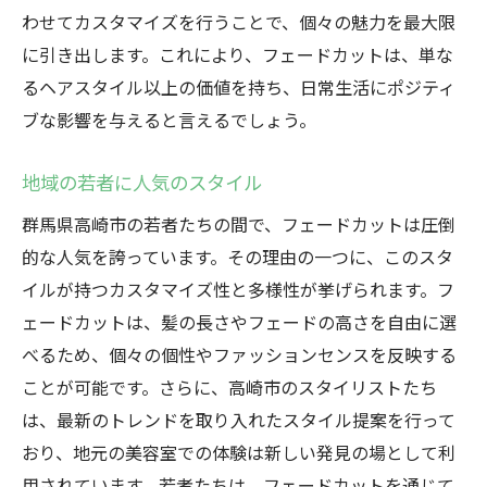
わせてカスタマイズを行うことで、個々の魅力を最大限
高崎市の文化が影響を与えるスタイル
に引き出します。これにより、フェードカットは、単な
地域のトレンドとフェードカット
るヘアスタイル以上の価値を持ち、日常生活にポジティ
高崎市に特化したスタイルの誕生
ブな影響を与えると言えるでしょう。
地元のファッションシーンとフェードカッ
ト
地域の若者に人気のスタイル
フェードカット普及への地域住民の貢献
群馬県高崎市の若者たちの間で、フェードカットは圧倒
文化とスタイルの融合事例
的な人気を誇っています。その理由の一つに、このスタ
若者の心を掴むフェードカットの魅力とその流
イルが持つカスタマイズ性と多様性が挙げられます。フ
行の裏側
ェードカットは、髪の長さやフェードの高さを自由に選
若者の支持を得る理由
べるため、個々の個性やファッションセンスを反映する
ことが可能です。さらに、高崎市のスタイリストたち
フェードカットがもたらす自己表現
は、最新のトレンドを取り入れたスタイル提案を行って
高崎市の若者文化とフェードカット
おり、地元の美容室での体験は新しい発見の場として利
流行の背景にある社会的要因
用されています。若者たちは、フェードカットを通じて