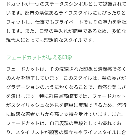
地域独自のフェードカットの特徴
ドカットが一つのステータスシンボルとして認識されて
時代ごとのスタイル変遷
います。都市の活気あるライフスタイルにもぴったりと
フィットし、仕事でもプライベートでもその魅力を発揮
フェードカットが高崎市にもたらした変化
します。また、日常の手入れが簡単であるため、多忙な
未来に向けたフェードカットの展望
現代人にとっても理想的なスタイルです。
高崎市のサロンで体験できるフェードカットの
カスタマイズ提案
フェードカットが与える印象
顧客のニーズに応じた提案
フェードカットは、その洗練された印象と清潔感で多く
カスタマイズのプロセスと事例
の人々を魅了しています。このスタイルは、髪の長さが
スタイリストの技術とセンス
グラデーションのように短くなることで、自然な美しさ
フェードカットの個別対応
を演出します。特に群馬県高崎市では、フェードカット
カスタマイズで得られる満足感
がスタイリッシュな外見を簡単に実現できるため、流行
高崎市のサロンでの体験談
に敏感な若者たちから高い支持を受けています。また、
フェードカットは、自己表現の手段としても優れてお
地域独自の文化とトレンドを融合した高崎市の
り、スタイリストが顧客の顔立ちやライフスタイルに合
フェードカット