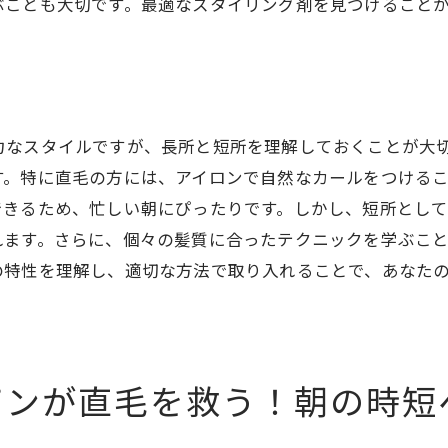
ぶことも大切です。最適なスタイリング剤を見つけること
直毛を美しく見せる秘訣
濡れパンが持つ最大の利点
崎市で濡れパンを試そう！直毛に自然なカープを与える秘
自然カールを作る濡れパンの技
なスタイルですが、長所と短所を理解しておくことが大切
直毛に最適な濡れパンの選び方
す。特に直毛の方には、アイロンで自然なカールをつける
地元のおすすめサロンとスタイル
できるため、忙しい朝にぴったりです。しかし、短所とし
直毛を自在に操るスタイリングテク
れます。さらに、個々の髪質に合ったテクニックを学ぶこ
濡れパンで叶うナチュラルヘア
の特性を理解し、適切な方法で取り入れることで、あなた
直毛の個性を引き出す方法
毛に最適な濡れパンの魅力を探る！毎朝のセットが楽にな
直毛向けの濡れパンスタイルガイド
パンが直毛を救う！朝の時短
毎朝のセットが楽になる方法
濡れパンが直毛に与えるメリット