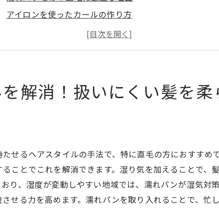
アイロンを使ったカールの作り方
湿気対策としての濡れパンの役割
直毛を柔らかく見せる洗髪法
スタイリング剤選びで差をつける方法
濡れパンの長所と短所を知る
みを解消！扱いにくい髪を柔
崎市で話題の濡れパンが直毛を救う！朝の時短ヘアセット
時間短縮のための濡れパン活用法
直毛から自然なカールへ変えるステップ
毎朝30秒で完成するスタイル術
持たせるヘアスタイルの手法で、特に直毛の方におすすめ
高崎市で人気のサロンの紹介
することでこれを解消できます。湿り気を加えることで、
ており、湿度が変動しやすい地域では、濡れパンが湿気対
濡れパンが選ばれる理由とは
させる力を高めます。濡れパンを取り入れることで、忙し
直毛の悩みが消えるプロのアドバイス