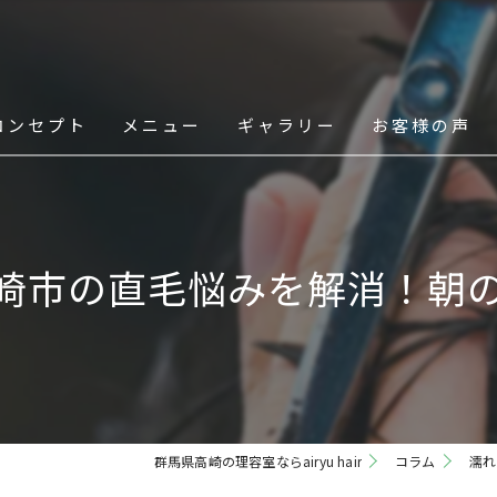
コンセプト
メニュー
ギャラリー
お客様の声
スタッフ
崎市の直毛悩みを解消！朝の
群馬県高崎の理容室ならairyu hair
コラム
濡れ