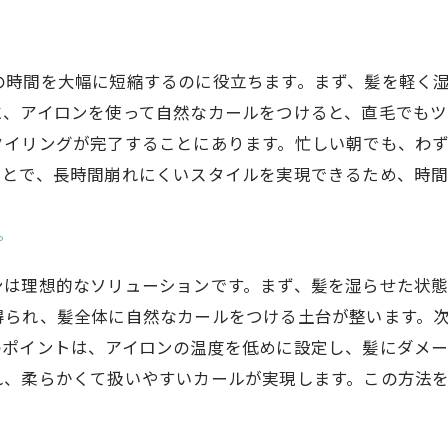
高崎市での濡れパン人気の理由
直毛を魅力的にするスタイル術
の時間を大幅に短縮するのに役立ちます。まず、髪を軽く
濡れパンで毎日を楽しくするアイデア
に、アイロンを使って自然なカールをつけると、直毛でも
イリングが完了することにあります。忙しい朝でも、わず
ことで、長時間崩れにくいスタイルを実現できるため、時間
プ
ンは理想的なソリューションです。まず、髪を湿らせた状
得られ、髪全体に自然なカールをつける土台が整います。
のポイントは、アイロンの温度を低めに設定し、髪にダメ
れ、柔らかくて扱いやすいカールが実現します。この方法