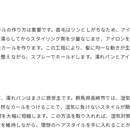
れパンで直毛のストレスをさよなら！簡単アイロンテクニ
初心者でも安心のアイロン使用法
効率的なカールの作り方
ールの作り方は重要です。直毛はツンとしがちなため、ア
髪を傷めない濡れパンの使い方
く濡らしてからスタイリング剤を少量なじませ、アイロン
直毛のための温度設定ガイド
なカールを作ります。この工程により、髪に均一な動きが
プロが教えるアイロンテクニック
で整えながら、スプレーでホールドします。濡れパンとア
直毛のストレスを軽減する秘訣
毛でも大丈夫！濡れパンで30秒スタイリングの秘密
30秒で完成するヘアスタイルとは
濡れパンで叶える理想の直毛スタイル
て、濡れパンはまさに救世主です。群馬県高崎市では、湿
忙しい朝の救世主、濡れパン
自然なカールをつけることで、湿気に負けないスタイルが
直毛を生かした時短セット法
間を大幅に短縮します。この方法を取り入れれば、湿気対
簡単に作れる濡れパンアレンジ
康を維持しながら、理想のヘアスタイルを手に入れること