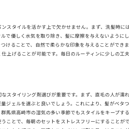
濡れパンで直毛をもっと楽しむ
馬県高崎市で人気の濡れパン、直毛ヘアを劇的に変える方
地元で人気の濡れパンスタイル
パンスタイルを活かす上で欠かせません。まず、洗髪時に
直毛が一変するスタイリング術
オルで優しく水気を取り除き、髪に摩擦を与えないように
地域のサロンが提供するカスタマイズ
をつけることで、自然で柔らかな印象を与えることができ
濡れパンが直毛に与える効果
く仕上げることが可能です。毎日のルーティンに少しの工
高崎市の濡れパンが人気の理由
直毛でも似合う濡れパンデザイン
れパンで直毛を魅力的に！朝のセットが楽になる理由とは
濡れパンで髪を柔らかく見せる
切なスタイリング剤選びが重要です。まず、直毛の人が濡
直毛のクセを活かしたスタイリング法
軽量ジェルを選ぶと良いでしょう。これにより、髪がベタ
、群馬県高崎市の湿気の多い季節でもスタイルをキープす
朝のセットが楽になるアイディア
使うことで、毎朝のセットをストレスフリーにすることが
濡れパンで魅力的に変わる直毛