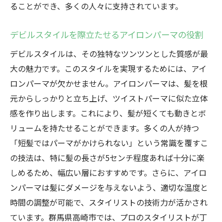
ることができ、多くの人々に支持されています。
アイロンパーマが生む新しいヘアスタイルデビ
ルの秘密
デビルスタイルを際立たせるアイロンパーマの役割
デビルのスタイルを支えるアイロンパーマ
デビルスタイルは、その独特なツンツンとした質感が最
の技術
大の魅力です。このスタイルを実現するためには、アイ
革新技法としてのアイロンパーマによるデ
ロンパーマが欠かせません。アイロンパーマは、髪を根
ビル
元からしっかりと立ち上げ、ツイストパーマに似た立体
デビルスタイルの持続力を高める方法
感を作り出します。これにより、髪が短くても動きとボ
アイロンパーマがもたらすデビルの新次元
リュームを持たせることができます。多くの人が持つ
デビルスタイルの奥深さを探る
「短髪ではパーマがかけられない」という常識を覆すこ
の技法は、特に髪の長さが5センチ程度あれば十分に楽
最新技術を駆使したデビルスタイルの秘密
しめるため、幅広い層におすすめです。さらに、アイロ
直毛に動きを！アイロンパーマで実現するデビ
ンパーマは髪にダメージを与えないよう、適切な温度と
ルの魅力
時間の調整が可能で、スタイリストの技術力が活かされ
直毛だからこそのデビルスタイルの楽しみ
ています。群馬県高崎市では、プロのスタイリストが丁
方