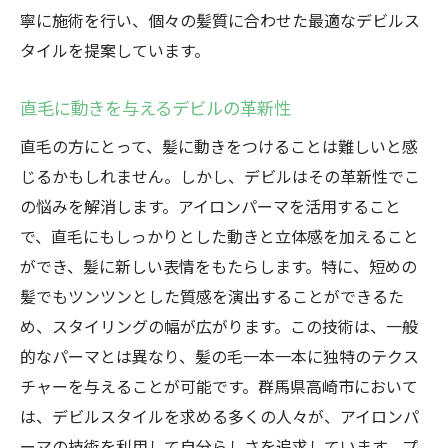
寧に施術を行い、個々の髪質に合わせた最適なデビルス
デビルで直毛に新たな表情を与える
タイルを提案しています。
アイロンパーマで直毛に適したデビルの作
り方
直毛に動きを与えるデビルの革新性
直毛を個性的に変えるデビルの力
直毛の方にとって、髪に動きをつけることは難しいと感
直毛の悩みを解決するデビルスタイル
じるかもしれません。しかし、デビルはその革新性でこ
直毛へのデビルスタイルのアプローチ法
の悩みを解消します。アイロンパーマを活用すること
デビルの特色とアイロンパーマの技術が生む新
で、直毛にもしっかりとした動きと立体感を加えること
しいスタイル
ができ、髪に新しい表情をもたらします。特に、短めの
髪でもツンツンとした質感を演出することができるた
デビルスタイルのユニークさを引き出す技
め、スタイリングの幅が広がります。この技術は、一般
術
的なパーマとは異なり、髪の毛一本一本に独特のテクス
アイロンパーマがもたらすデビルの独自性
チャーを与えることが可能です。群馬県高崎市において
新しいスタイルのトレンドを先取り
は、デビルスタイルを求める多くの人々が、アイロンパ
デビルの多彩な表現方法
ーマの技術を利用して自分らしさを追求しています。プ