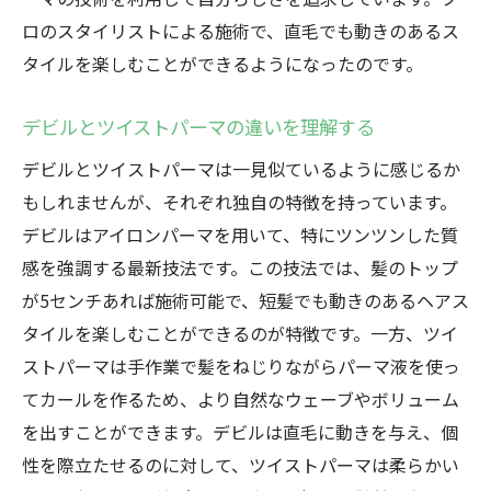
アイロンパーマ技術を駆使したデビルの進
ロのスタイリストによる施術で、直毛でも動きのあるス
化
タイルを楽しむことができるようになったのです。
デビルスタイルのバリエーションを探る
アイロンパーマで変わるヘアスタイルデビルの
デビルとツイストパーマの違いを理解する
可能性
デビルとツイストパーマは一見似ているように感じるか
デビルスタイルの未来を考える
もしれませんが、それぞれ独自の特徴を持っています。
アイロンパーマが開く新しいスタイルの扉
デビルはアイロンパーマを用いて、特にツンツンした質
感を強調する最新技法です。この技法では、髪のトップ
デビルスタイルの可能性を広げる方法
が5センチあれば施術可能で、短髪でも動きのあるヘアス
ヘアスタイリングの新しい選択肢としての
タイルを楽しむことができるのが特徴です。一方、ツイ
デビル
ストパーマは手作業で髪をねじりながらパーマ液を使っ
デビルスタイルを個性的にアレンジする
てカールを作るため、より自然なウェーブやボリューム
未来のヘアトレンドとしてのデビル
を出すことができます。デビルは直毛に動きを与え、個
群馬県高崎市で人気沸騰！デビルスタイルの魅
性を際立たせるのに対して、ツイストパーマは柔らかい
力を探る