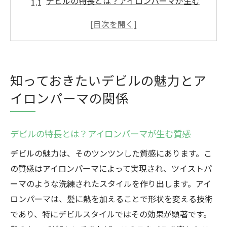
デビルの特長とは？アイロンパーマが生む
質感
アイロンパーマで実現するツンツンした質
感の秘密
デビルスタイルを際立たせるアイロンパー
知っておきたいデビルの魅力とア
マの役割
イロンパーマの関係
直毛に動きを与えるデビルの革新性
デビルとツイストパーマの違いを理解する
アイロンパーマで自由に楽しむデビルの魅
デビルの特長とは？アイロンパーマが生む質感
力
デビルの魅力は、そのツンツンした質感にあります。こ
短髪でも楽しめるアイロンパーマで実現するデ
の質感はアイロンパーマによって実現され、ツイストパ
ビルのスタイル
ーマのような洗練されたスタイルを作り出します。アイ
短髪でも可能なデビルスタイルの条件
ロンパーマは、髪に熱を加えることで形状を変える技術
であり、特にデビルスタイルではその効果が顕著です。
5センチから始めるデビルスタイルの楽しみ