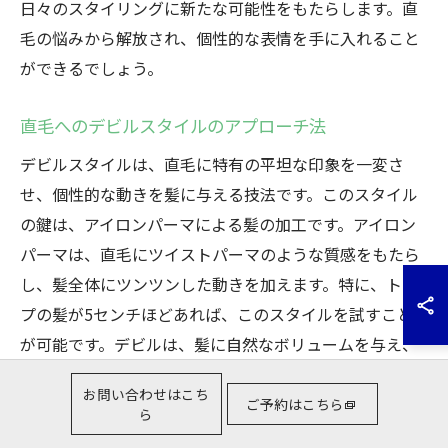
日々のスタイリングに新たな可能性をもたらします。直
毛の悩みから解放され、個性的な表情を手に入れること
ができるでしょう。
直毛へのデビルスタイルのアプローチ法
デビルスタイルは、直毛に特有の平坦な印象を一変さ
せ、個性的な動きを髪に与える技法です。このスタイル
の鍵は、アイロンパーマによる髪の加工です。アイロン
パーマは、直毛にツイストパーマのような質感をもたら
し、髪全体にツンツンした動きを加えます。特に、トッ
プの髪が5センチほどあれば、このスタイルを試すこと
が可能です。デビルは、髪に自然なボリュームを与え、
スタイリッシュで現代的な印象を作り出します。また、
お問い合わせはこち
この技術は短時間で施術できるため、忙しい日常を送る
ご予約はこちら
ら
方にも最適です。ぜひ、直毛ならではの質感を生かしな