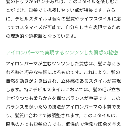
髪のトップが5センチあれば、このスタイルを楽しむこ
方
とができ、短髪でも挑戦しやすい点が特長です。さら
短髪向けアイロンパーマテクニックの紹介
に、デビルスタイルは個々の髪質やライフスタイルに応
デビルスタイルの新しい可能性を探る
じてカスタマイズが可能で、自分らしさを表現するため
短髪だからこそ引き立つデビルの魅力
の理想的な選択肢となっています。
アイロンパーマで作る短髪デビルスタイル
のポイント
アイロンパーマで実現するツンツンした質感の秘密
群馬県高崎市で注目のデビルスタイルを体験し
アイロンパーマが生むツンツンした質感は、髪に与えら
よう
れる熱と巧みな技術によるものです。これにより、髪の
高崎市で人気のデビルスタイルを試す
自然な動きが引き出され、立体感のあるスタイルが実現
地元サロンでのデビルスタイルの施術例
します。特にデビルスタイルにおいては、髪の毛が立ち
高崎市でのデビルスタイルの広がり
上がりつつも柔らかさを保つバランスが重要です。この
バランスを保つための技法がアイロンパーマの本質であ
地域特有のスタイリングを学ぶ
り、髪質に合わせて微調整されます。このスタイルは、
高崎市でのデビルスタイル体験談
直毛の方でも短髪の方でも、個性的で活発な印象を与え
高崎市サロンの技術でデビルを実現