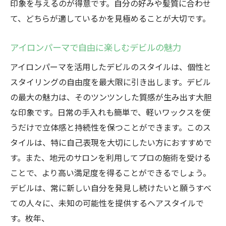
印象を与えるのが得意です。自分の好みや髪質に合わせ
地域で愛されるデビルスタイルの理由
て、どちらが適しているかを見極めることが大切です。
高崎市でのデビルスタイルの魅力とは
アイロンパーマで自由に楽しむデビルの魅力
地元でのデビルスタイルの人気の秘密
高崎市特有のスタイルへのアプローチ
アイロンパーマを活用したデビルのスタイルは、個性と
スタイリングの自由度を最大限に引き出します。デビル
地域でのデビルスタイルの口コミをチェッ
の最大の魅力は、そのツンツンした質感が生み出す大胆
ク
な印象です。日常の手入れも簡単で、軽いワックスを使
高崎市でのデビルスタイルの流行を追う
うだけで立体感と持続性を保つことができます。このス
タイルは、特に自己表現を大切にしたい方におすすめで
す。また、地元のサロンを利用してプロの施術を受ける
ことで、より高い満足度を得ることができるでしょう。
デビルは、常に新しい自分を発見し続けたいと願うすべ
ての人々に、未知の可能性を提供するヘアスタイルで
す。枚年、