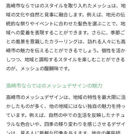
高崎市流のメッシュデザインの提案
高崎市ならではのスタイルを取り入れたメッシュは、地
ホワイトメッシュを引き立てるテクニック
域の文化や自然と見事に融合します。例えば、地元の伝
最新トレンドと自然の融合を目指して
統的な祭りやイベントに合わせた髪色を選ぶことで、地
域への愛着を表現することができます。さらに、季節ご
高崎の美容師が選ぶメッシュスタイル
との風景を意識したカラーリングは、訪れる人々にも高
ホワイトブリーチメッシュと季節の風景
崎市の魅力を伝えることができるでしょう。個性を活か
季節に合わせたメッシュスタイルの選び方
しつつ、地域と調和するスタイルを楽しむことができる
ホワイトメッシュで感じる春夏秋冬の風景
のが、メッシュの醍醐味です。
高崎市の四季を楽しむメッシュの魅力
自然と調和するメッシュのデザイン
高崎市ならではのメッシュデザインの魅力
季節の変化を取り入れたメッシュの美しさ
高崎市のメッシュデザインは、地域の特性を最大限に活
風景に溶け込むホワイトブリーチの魅力
かしたものが多く、他の地域にはない独自の魅力を持っ
高崎市で叶える透明感あるメッシュスタイル
ています。例えば、自然の中での生活を反映したナチュ
ラルな色合いや、四季の移り変わりを感じさせるデザイ
透明感を引き出すホワイトメッシュの技術
ンは、見る人に新鮮な印象を与えます。地元の美容師