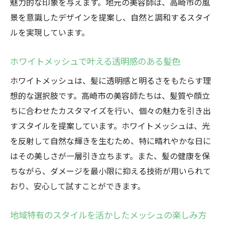
魅力的な印象を与えます。地元の美容師は、高崎市の風
季節ごとの風景に合うメッシュの魅力
景を意識したデザインを提案し、自然と調和するスタイ
髪に与えるホワイトメッシュの効果
ルを実現しています。
群馬県の自然と調和するホワイトメッシュ
群馬の風景に映えるメッシュの魅力
ホワイトメッシュで叶える透明感のある髪色
自然を感じるホワイトメッシュの特徴
ホワイトメッシュは、髪に透明感と明るさをもたらす理
高崎市で実現する透明感のあるスタイル
想的な選択肢です。高崎市の美容師たちは、髪質や顔立
ちに合わせたカスタマイズを行い、個々の魅力を引き出
地元特有の風土に合うメッシュ選び
すスタイルを提案しています。ホワイトメッシュは、光
群馬県の四季と共に楽しむメッシュ
を反射して自然な輝きを生むため、特に晴れやかな日に
自然美を引き出すホワイトメッシュの技
はその美しさが一層引き立ちます。また、髪の健康を保
高崎市の美容師が教える最新メッシュトレンド
ちながら、ダメージを最小限に抑える技術が用いられて
最新トレンドで楽しむホワイトメッシュ
おり、安心して試すことができます。
美容師が教えるメッシュの魅力的なスタイ
ル
地域特有のスタイルを活かしたメッシュの楽しみ方