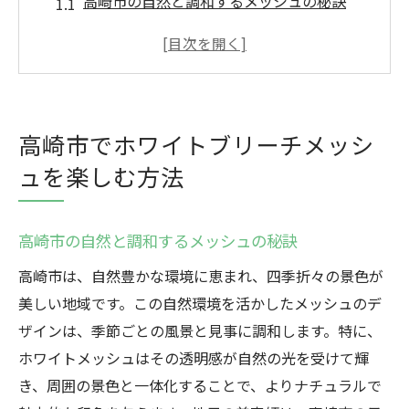
高崎市の自然と調和するメッシュの秘訣
ホワイトメッシュで叶える透明感のある髪
色
地域特有のスタイルを活かしたメッシュの
楽しみ方
高崎市でホワイトブリーチメッシ
高崎市ならではのメッシュデザインの魅力
ュを楽しむ方法
春夏秋冬に合わせたホワイトメッシュのコ
ツ
ホワイトブリーチで髪に新たな輝きを
高崎市の自然と調和するメッシュの秘訣
ホワイトメッシュが高崎市で人気の理由
高崎市は、自然豊かな環境に恵まれ、四季折々の景色が
自然と文化が引き立てるホワイトメッシュ
美しい地域です。この自然環境を活かしたメッシュのデ
ザインは、季節ごとの風景と見事に調和します。特に、
高崎市で愛されるメッシュの特徴とは
ホワイトメッシュはその透明感が自然の光を受けて輝
透明感あふれる髪色の秘密
き、周囲の景色と一体化することで、よりナチュラルで
地元美容師が勧めるホワイトメッシュ