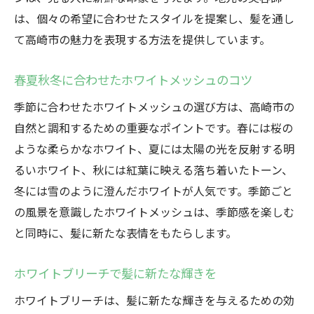
高崎市で体験する輝くメッシュスタイル
は、個々の希望に合わせたスタイルを提案し、髪を通し
地元ならではの自然美を活かしたメッシュ
て高崎市の魅力を表現する方法を提供しています。
透明感あふれる髪色を楽しむ秘訣
美容師が教える透明感UPのメッシュ術
春夏秋冬に合わせたホワイトメッシュのコツ
高崎市で実現するクリアな髪色
季節に合わせたホワイトメッシュの選び方は、高崎市の
群馬県の魅力を引き立てるメッシュデザイン
自然と調和するための重要なポイントです。春には桜の
群馬の自然美を強調するメッシュの魅力
ような柔らかなホワイト、夏には太陽の光を反射する明
ホワイトメッシュで引き立つ地域の魅力
るいホワイト、秋には紅葉に映える落ち着いたトーン、
冬には雪のように澄んだホワイトが人気です。季節ごと
地元の風土に調和するメッシュ選び
の風景を意識したホワイトメッシュは、季節感を楽しむ
群馬の四季を反映するメッシュデザイン
と同時に、髪に新たな表情をもたらします。
自然と文化が融合するホワイトメッシュ
群馬県ならではのメッシュスタイル
ホワイトブリーチで髪に新たな輝きを
地元スタイルで楽しむホワイトメッシュの魅力
ホワイトブリーチは、髪に新たな輝きを与えるための効
高崎スタイルのホワイトメッシュの秘密