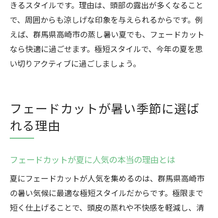
きるスタイルです。理由は、頭部の露出が多くなること
由
で、周囲からも涼しげな印象を与えられるからです。例
極短スタイルがもたらす夏の特別感を解説
えば、群馬県高崎市の蒸し暑い夏でも、フェードカット
フェードカットならではの魅力を夏目線で
なら快適に過ごせます。極短スタイルで、今年の夏を思
紹介
い切りアクティブに過ごしましょう。
自分に似合うフェードカットの選び方ガイド
自分に合ったフェードカット選びのポイン
ト
フェードカットが暑い季節に選ば
髪質や顔型に合わせた極短フェードカット
れる理由
の選び方
夏に映えるフェードカットを選ぶコツを紹
フェードカットが夏に人気の本当の理由とは
介
夏にフェードカットが人気を集めるのは、群馬県高崎市
フェードカットで自分らしさを引き出す方
の暑い気候に最適な極短スタイルだからです。極限まで
法
短く仕上げることで、頭皮の蒸れや不快感を軽減し、清
失敗しないフェードカットのオーダー術