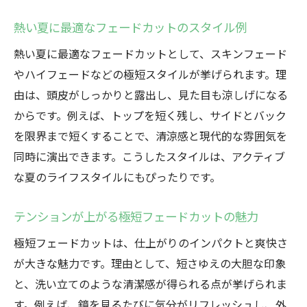
由
熱い夏に最適なフェードカットのスタイル例
爽快感を追求するならフェードカットが最
適
熱い夏に最適なフェードカットとして、スキンフェード
フェードカットで暑い夏も快適に過ごすコ
やハイフェードなどの極短スタイルが挙げられます。理
ツ
由は、頭皮がしっかりと露出し、見た目も涼しげになる
からです。例えば、トップを短く残し、サイドとバック
夏を乗り切るための極短フェードカット活
を限界まで短くすることで、清涼感と現代的な雰囲気を
用術
同時に演出できます。こうしたスタイルは、アクティブ
極短スタイルで楽しむ夏の新しい自分
な夏のライフスタイルにもぴったりです。
フェードカットで夏らしい自分にイメチェ
ン
テンションが上がる極短フェードカットの魅力
極短フェードカットで新しい自分を発見し
極短フェードカットは、仕上がりのインパクトと爽快さ
よう
が大きな魅力です。理由として、短さゆえの大胆な印象
夏に挑戦したい極短スタイルの魅力と楽し
と、洗い立てのような清潔感が得られる点が挙げられま
み方
す。例えば、鏡を見るたびに気分がリフレッシュし、外