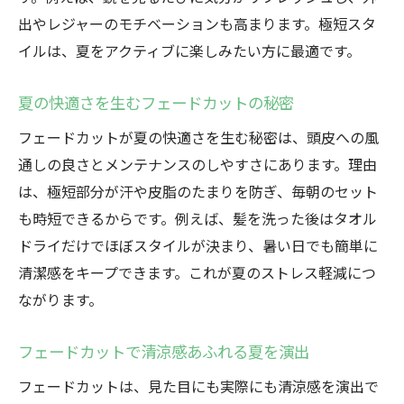
フェードカットで自信が持てる夏スタイル
出やレジャーのモチベーションも高まります。極短スタ
を実現
イルは、夏をアクティブに楽しみたい方に最適です。
夏の気分転換に最適なフェードカット体験
談
夏の快適さを生むフェードカットの秘密
爽やかな夏を楽しむための極短カットの提
フェードカットが夏の快適さを生む秘密は、頭皮への風
案
通しの良さとメンテナンスのしやすさにあります。理由
フェードカットとメンズカットの違いを解説
は、極短部分が汗や皮脂のたまりを防ぎ、毎朝のセット
フェードカットとメンズカットの明確な違
も時短できるからです。例えば、髪を洗った後はタオル
いとは
ドライだけでほぼスタイルが決まり、暑い日でも簡単に
清潔感をキープできます。これが夏のストレス軽減につ
極短フェードカットの特徴と一般的なカッ
ながります。
ト比較
夏におすすめのフェードカット最大のポイ
フェードカットで清涼感あふれる夏を演出
ント
フェードカットは、見た目にも実際にも清涼感を演出で
フェードカットがメンズカットと異なる理