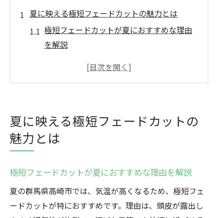
夏に映える極短フェードカットの魅力とは
極短フェードカットが夏におすすめな理由
を解説
爽やかで清潔感あるフェードカットの特徴
熱い夏に最適なフェードカットのスタイル
例
テンションが上がる極短フェードカットの
夏に映える極短フェードカットの
魅力
魅力とは
夏の快適さを生むフェードカットの秘密
フェードカットで清涼感あふれる夏を演出
極短フェードカットが夏におすすめな理由を解説
フェードカットが暑い季節に選ばれる理由
フェードカットが夏に人気の本当の理由と
夏の群馬県高崎市では、気温が高くなるため、極短フェ
は
ードカットが特におすすめです。理由は、頭皮が露出し