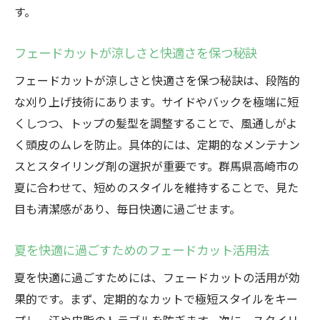
す。
験談
極短スタイルで気分が変わったエピソード
フェードカットが涼しさと快適さを保つ秘訣
紹介
フェードカットが涼しさと快適さを保つ秘訣は、段階的
フェードカットの施術前後の変化と感想
な刈り上げ技術にあります。サイドやバックを極端に短
夏向けフェードカットで自信がついた体験
くしつつ、トップの髪型を調整することで、風通しがよ
例
く頭皮のムレを防止。具体的には、定期的なメンテナン
極短フェードカットを選んだ理由とその効
スとスタイリング剤の選択が重要です。群馬県高崎市の
果
夏に合わせて、短めのスタイルを維持することで、見た
フェードカットで夏の毎日が楽しくなった
目も清潔感があり、毎日快適に過ごせます。
話
夏を快適に過ごすためのフェードカット活用法
夏を快適に過ごすためには、フェードカットの活用が効
果的です。まず、定期的なカットで極短スタイルをキー