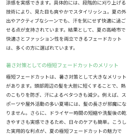
涼感を実感できます。具体的には、段階的に刈り上げる
夏にぴったりのフェードカット提案ガイド
技術により、見た目も爽やかでスタイリッシュ。夏の外
夏におすすめのフェードカット維持のコツ
出やアクティブなシーンでも、汗を気にせず快適に過ご
フェードカットを夏に長持ちさせるメンテ
せる点が支持されています。結果として、夏の高崎市で
ナンス法
快適さとファッション性を両立できるフェードカット
極短フェードカットのキープ方法とポイン
は、多くの方に選ばれています。
ト
暑さ対策としての極短フェードカットのメリット
夏でも清潔感を保つフェードカットの秘訣
フェードカットを美しく維持するためのコ
極短フェードカットは、暑さ対策として大きなメリット
ツ
があります。頭部周辺の髪を大胆に短くすることで、熱
のこもりを防ぎ、汗によるベタつきも減少。例えば、ス
夏の極短カットを長く楽しむお手入れ方法
ポーツや屋外活動の多い夏場には、髪の長さが邪魔にな
フェードカットのカット頻度と理想的なタ
りません。さらに、ドライヤー時間の短縮や洗髪後の乾
イミング
きやすさも実感できるため、日々のケアも簡単。こうし
気分が上がる極短フェードカットの体験談
た実用的な利点が、夏の極短フェードカットの魅力で
フェードカットで夏を楽しんだリアルな体