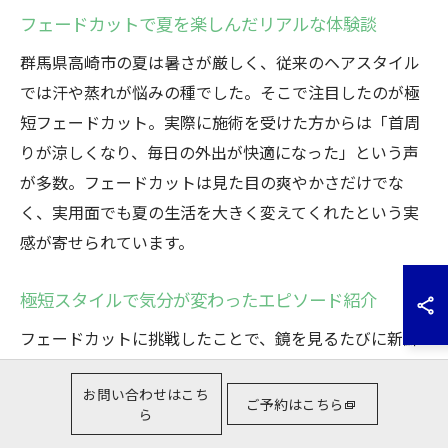
フェードカットで夏を楽しんだリアルな体験談
群馬県高崎市の夏は暑さが厳しく、従来のヘアスタイル
では汗や蒸れが悩みの種でした。そこで注目したのが極
短フェードカット。実際に施術を受けた方からは「首周
りが涼しくなり、毎日の外出が快適になった」という声
が多数。フェードカットは見た目の爽やかさだけでな
く、実用面でも夏の生活を大きく変えてくれたという実
感が寄せられています。
極短スタイルで気分が変わったエピソード紹介
フェードカットに挑戦したことで、鏡を見るたびに新鮮
な自分に出会えたというエピソードが多くあります。た
お問い合わせはこち
とえば、従来のヘアスタイルに飽きていた方が、極短ス
ご予約はこちら
ら
タイルを選んだことで気分がリフレッシュし、日々の生