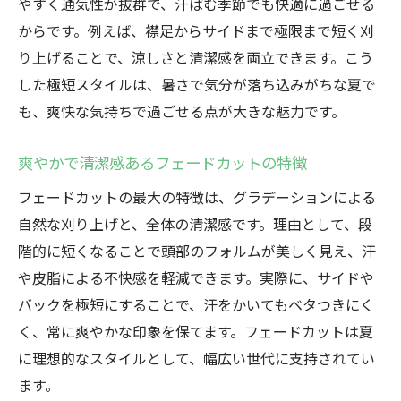
やすく通気性が抜群で、汗ばむ季節でも快適に過ごせる
暑さ対策としての極短フェードカットのメ
からです。例えば、襟足からサイドまで極限まで短く刈
リット
り上げることで、涼しさと清潔感を両立できます。こう
フェードカットが涼しさと快適さを保つ秘
した極短スタイルは、暑さで気分が落ち込みがちな夏で
訣
も、爽快な気持ちで過ごせる点が大きな魅力です。
夏を快適に過ごすためのフェードカット活
用法
爽やかで清潔感あるフェードカットの特徴
汗ばむ季節にフェードカットが最適な理由
フェードカットの最大の特徴は、グラデーションによる
極短フェードカットの夏ならではの魅力を
自然な刈り上げと、全体の清潔感です。理由として、段
紹介
階的に短くなることで頭部のフォルムが美しく見え、汗
爽快感抜群のフェードカットで夏を快適に
や皮脂による不快感を軽減できます。実際に、サイドや
フェードカットで夏の爽快さと清潔感を実
バックを極短にすることで、汗をかいてもベタつきにく
現
く、常に爽やかな印象を保てます。フェードカットは夏
極短スタイルがもたらす夏の心地良さとは
に理想的なスタイルとして、幅広い世代に支持されてい
フェードカットで蒸し暑さを感じにくい理
ます。