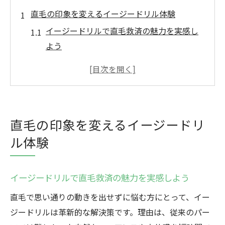
直毛の印象を変えるイージードリル体験
イージードリルで直毛救済の魅力を実感し
よう
直毛がくせ毛風に変わる驚きのイージード
リル体験
イージードリルパーマで印象を自在にチェ
ンジ
直毛の印象を変えるイージードリ
メンズショートに最適な直毛救済の方法と
ル体験
は
ニュアンスパーマで直毛に自然な動きをプ
ラス
イージードリルで直毛救済の魅力を実感しよう
イージードリルで他と差がつくヘアスタイ
直毛で思い通りの動きを出せずに悩む方にとって、イー
ルへ
ジードリルは革新的な解決策です。理由は、従来のパー
くせ毛風に変身する新パーマ技術を解説