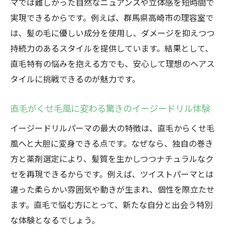
マでは難しかった自然なニュアンスや立体感を短時間で
イージードリルの新技術で直毛をくせ毛風
実現できるからです。例えば、群馬県高崎市の理容室で
に変化
は、髪の毛に優しい成分を使用し、ダメージを抑えつつ
持続力のあるスタイルを提供しています。結果として、
くせ毛風パーマに最適なイージードリルの
直毛特有の悩みを抱える方でも、安心して理想のヘアス
特徴
タイルに挑戦できるのが魅力です。
直毛救済を叶えるイージードリルの秘密を
紹介
直毛がくせ毛風に変わる驚きのイージードリル体験
ニュアンスパーマを活かした最新パーマ技
イージードリルパーマの最大の特徴は、直毛からくせ毛
法
風へと大胆に変身できる点です。なぜなら、独自の巻き
くしを使ったニュアンスパーマのポイント
方と薬剤選定により、髪質を生かしつつナチュラルなク
解説
セを再現できるからです。例えば、ツイストパーマとは
イージードリルで自然な動きを出すコツ
違った柔らかい雰囲気や動きが生まれ、個性を際立たせ
イージードリルで叶う柔らかなニュアンスヘア
ます。直毛で悩む方にとって、新たな自分と出会う特別
イージードリルで直毛に柔らかなニュアン
な体験となるでしょう。