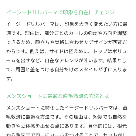
スをプラス
ニュアンスパーマとイージードリルの相性
イージードリルパーマで印象を自在にチェンジ
が抜群
イージードリルパーマは、印象を大きく変えたい方に最
直毛救済を実現する柔らか質感の作り方
適です。理由は、部分ごとのカールの強弱や方向を調整
くせ毛風ヘアで簡単セットが叶うパーマ術
できるため、顔立ちや骨格に合わせたデザインが可能だ
イージードリルで新感覚のメンズショート
からです。例えば、サイドは控えめに、トップはボリュ
体験
ームを出すなど、自在なアレンジが叶います。結果とし
て、周囲と差をつける自分だけのスタイルが手に入りま
イージードリルの仕上がりと長持ちの秘訣
す。
直毛を救うイージードリルが人気の理由
直毛救済で注目のイージードリル人気の秘
メンズショートに最適な直毛救済の方法とは
密
メンズショートに特化したイージードリルパーマは、直
イージードリルがメンズショートで選ばれ
毛救済に最適な方法です。その理由は、短髪でも自然な
る理由
動きや立体感を出せる点にあります。具体的には、根元
ニュアンスパーマが直毛に与える変化とは
から毛先まで均一にカールをつけることで、セットがし