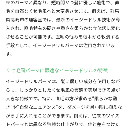
来のパーマと異なり、短時間かつ髪に優しい施術で、直
イージードリルで理想の自分に近づく秘訣
毛を自然なくせ毛風へと大変身させます。例えば、群馬
イージードリル後のダメージケアポイント
県高崎市の理容室では、最新のイージードリル技術が導
イージードリル後のダメージ対策とケア方
入され、直毛特有の硬さや重さを柔らかな立体感に変化
法
させることが可能です。直毛の悩みを根本から救済する
直毛救済パーマ後のメンテナンスの極意
手段として、イージードリルパーマは注目されていま
ニュアンスパーマを長持ちさせるヘアケア
す。
術
くせ毛風パーマに最適なイージードリルの特徴
イージードリル後の髪を守るケアポイント
イージードリルパーマは、髪に優しい成分を使用しなが
くせ毛風をキープするための毎日のケア方
らも、しっかりとしたくせ毛風の質感を実現できる点が
法
大きな特徴です。特に、直毛の方が求める“柔らかな動
イージードリルのダメージを抑える商品選
き”や“自然なニュアンス”を、ダメージを最小限に抑えな
び
がら手に入れることができます。例えば、従来のツイス
周囲と差がつく直毛救済の新提案を紹介
トパーマとは異なる独特な仕上がりで、他と差をつけた
イージードリルで周囲と差がつく直毛救済