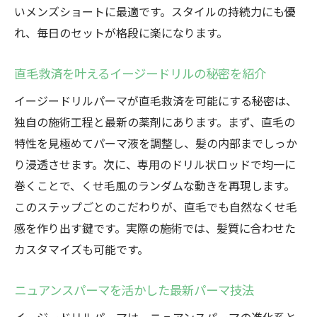
いメンズショートに最適です。スタイルの持続力にも優
法
れ、毎日のセットが格段に楽になります。
直毛からくせ毛風へ新提案のイージードリ
ル体験
直毛救済を叶えるイージードリルの秘密を紹介
メンズショートの新定番イージードリルの
イージードリルパーマが直毛救済を可能にする秘密は、
魅力
独自の施術工程と最新の薬剤にあります。まず、直毛の
直毛救済で手に入れる個性的なニュアンス
特性を見極めてパーマ液を調整し、髪の内部までしっか
ヘア
り浸透させます。次に、専用のドリル状ロッドで均一に
イージードリルで叶う最旬メンズスタイル
巻くことで、くせ毛風のランダムな動きを再現します。
ニュアンスパーマ活用で差がつくショート
このステップごとのこだわりが、直毛でも自然なくせ毛
ヘア
感を作り出す鍵です。実際の施術では、髪質に合わせた
カスタマイズも可能です。
ニュアンスパーマを活かした最新パーマ技法