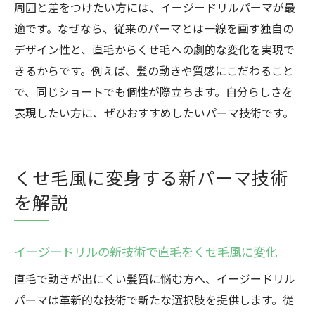
周囲と差をつけたい方には、イージードリルパーマが最
術事例
適です。なぜなら、従来のパーマとは一線を画す独自の
イージードリルで朝のセットが簡単に変わ
デザイン性と、直毛からくせ毛への劇的な変化を実現で
る理由
きるからです。例えば、髪の動きや質感にこだわること
ニュアンスパーマで個性を引き出す方法
で、同じショートでも個性が際立ちます。自分らしさを
イージードリルで個性派ショートを楽しむ
表現したい方に、ぜひおすすめしたいパーマ技術です。
コツ
直毛救済で変わる自分らしいニュアンスパ
ーマ
くせ毛風に変身する新パーマ技術
くせ毛風パーマで印象チェンジを叶える方
を解説
法
イージードリルが引き出す個性とトレンド
イージードリルの新技術で直毛をくせ毛風に変化
感
直毛で動きが出にくい髪質に悩む方へ、イージードリル
ニュアンスパーマのメンテナンス方法を紹
パーマは革新的な技術で新たな選択肢を提供します。従
介