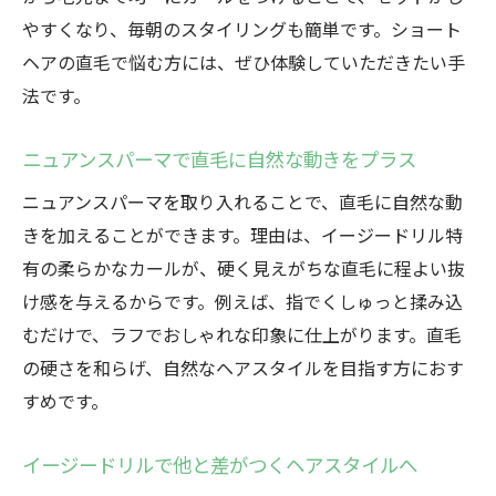
イージードリルで差をつけるスタイル提案
やすくなり、毎朝のスタイリングも簡単です。ショート
直毛に悩む男性におすすめのパーマ技術
ヘアの直毛で悩む方には、ぜひ体験していただきたい手
イージードリルパーマ体験者の口コミと効
法です。
果
ニュアンスパーマで直毛に自然な動きをプラス
メンズショートに最適な動きの秘訣とは
イージードリルでメンズショートに自然な
ニュアンスパーマを取り入れることで、直毛に自然な動
動きを
きを加えることができます。理由は、イージードリル特
有の柔らかなカールが、硬く見えがちな直毛に程よい抜
直毛救済で叶う立体的なショートヘアのコ
け感を与えるからです。例えば、指でくしゅっと揉み込
ツ
むだけで、ラフでおしゃれな印象に仕上がります。直毛
ニュアンスパーマで動きある髪型を実現す
の硬さを和らげ、自然なヘアスタイルを目指す方におす
る方法
すめです。
イージードリルが生み出す動きの秘密に迫
る
イージードリルで他と差がつくヘアスタイルへ
メンズショートに最適なイージードリル施