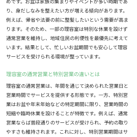
めです。お盆は家族の集まりやイベントが多い時期であ
理容組合カレンダー活用で営業日を確認
り、身だしなみを整えたい方が増える傾向があります。
お盆も通常営業している理容室の特徴
例えば、帰省や法要の前に整髪したいという需要が高ま
理容室の衛生対策で安心して利用する方法
ります。そのため、一部の理容室は特別な休業を設けず
次章で定休日事情や営業実態を詳しく解説
通常営業を維持し、地域住民の利便性を最優先に考えて
理容室の定休日事情とお盆営業の実態
います。結果として、忙しいお盆期間でも安心して理容
理容室の一般的な定休日とその背景を知る
サービスを受けられる環境が整っています。
群馬県理容組合定休日が与える影響とは
理容室の通常営業と特別営業の違いとは
お盆も営業する理容室の定休日の考え方
理容室の通常営業は、年間を通じて決められた営業日と
床屋の休みやすい曜日と営業パターン解説
営業時間でサービスを提供する形態です。一方、特別営
理容組合カレンダー2025年版の活用方法
業はお盆や年末年始などの特定期間に限り、営業時間の
次章でお盆期間の理容室利用コツを紹介
短縮や臨時休業を設けることが特徴です。例えば、通常
お盆期間に理容室を利用する際のコツ
営業ならば普段通りのサービスが受けられ、予約の取り
理容室の予約はお盆前後が狙い目
やすさも維持されます。これに対し、特別営業期間はサ