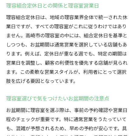
理容組合定休日との関係と理容室営業日
理容室がお盆でも変わらぬサービスを提供
理容組合定休日は、地域の理容業界全体で統一された休
お盆期間の理容室は衛生対策も万全
業日ですが、すべての理容室がこれに従うわけではあり
快適な理容サービスの背景にある工夫
ません。高崎市の理容室の中には、組合定休日を基準と
理容組合のサポートが営業継続を支える
しつつも、お盆期間は通常営業を選択している店舗もあ
お盆中の理容室利用で得られる安心感とは
ります。例えば、定休日が重なる週でも、特定の期間は
次章で予約しやすい理容室の活用法紹介
営業日を調整し、顧客の利便性を優先する店舗が見られ
予約が取りやすいお盆時期の理容室活用法
ます。この柔軟な営業スタイルが、利用者にとって選択
理容室でお盆に予約する際のポイント
肢を広げる要因となっています。
ネット予約で理容室の混雑を回避しよう
理容室選びで気をつけたいお盆期間の注意点
理容組合カレンダー活用で穴場を発見
お盆期間に理容室を選ぶ際は、事前の予約確認や営業日
予約時に注意したい理容室の定休日確認
程のチェックが重要です。特に通常営業をうたっていて
お盆期間の理容室選びで重視する点まとめ
も、混雑が予想されるため、早めの予約が安心です。具
次章で高崎市での理容体験の魅力を解説