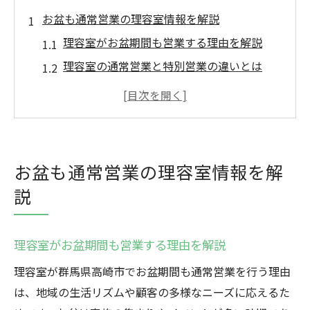
お盆も通常営業の理容室情報を解説
理容室がお盆期間も営業する理由を解説
理容室の通常営業と特別営業の違いとは
お盆中も理容室が利用できる安心感につい
て
理容組合定休日との関係と理容室営業日
理容室選びで気をつけたいお盆期間の注意
お盆も通常営業の理容室情報を解
点
説
次章で高崎市の理容室選びポイントを紹介
高崎市でお盆期間中も安心の理容室選び
理容室がお盆期間も営業する理由を解説
理容室選びで重視すべきお盆期間のポイン
ト
理容室が群馬県高崎市でお盆期間も通常営業を行う理由
は、地域の生活リズムや顧客の多様なニーズに応えるた
高崎市の理容室は予約が取りやすい理由