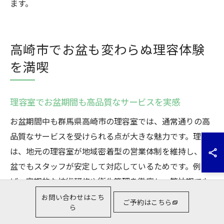
ます。
高崎市でお盆も変わらぬ理容体験
を満喫
理容室でお盆期間も高品質なサービスを実感
お盆期間中も群馬県高崎市の理容室では、通常通りの高
品質なサービスを受けられる点が大きな魅力です。理由
は、地元の理容室が地域密着型の営業体制を維持し、お
盆でもスタッフが安定して対応しているためです。例え
ば、定期的な技術研修や衛生管理を徹底し、繁忙期でも
クオリティを落とさずにサービスを提供しています。こ
お問い合わせはこち
ご予約はこちら
ら
れにより、忙しい時期でも安心して理容サービスを利用