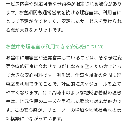
混雑を避ける理容室利用のタイミングとは
ービス内容や対応可能な予約枠が限定される場合があり
理容組合定休日を踏まえた理容室選び方
ます。お盆期間も通常営業を続ける理容室は、利用者に
ネット予約で理容室のスムーズ利用を実現
とって予定が立てやすく、安定したサービスを受けられ
る点が大きなメリットです。
お盆中の理容室利用で注意したいポイント
次章でカレンダーを活用した営業確認方法
お盆中も理容室が利用できる安心感について
理容組合カレンダーから見る営業状況
お盆中に理容室が通常営業していることは、急な予定変
理容組合カレンダーの見方を丁寧に解説
更や家族行事に合わせて身だしなみを整えたい方にとっ
群馬県理容組合定休日情報の確認方法
て大きな安心材料です。例えば、仕事や帰省の合間に理
理容室の営業日をカレンダーで事前チェッ
容室を利用できることで、計画的にスケジュールを立て
ク
やすくなります。特に高崎市のような地域密着型の理容
床屋の定休日は何曜日かを把握して活用
室は、地元住民のニーズを重視した柔軟な対応が魅力で
理容組合の情報でお盆営業も安心判断
す。この安心感が、リピーターの増加や地域社会への信
次章で快適な理容サービスの理由を解説
頼構築につながっています。
お盆中も快適な理容サービスが受けられる理由