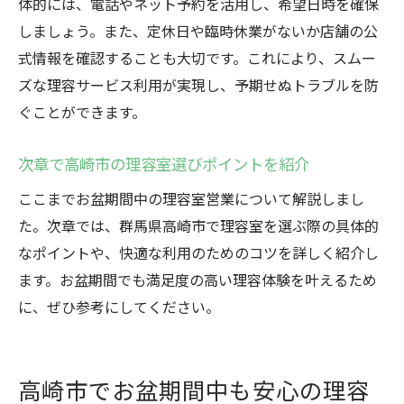
体的には、電話やネット予約を活用し、希望日時を確保
高崎市でお盆も変わらぬ理容体験を満喫
しましょう。また、定休日や臨時休業がないか店舗の公
理容室でお盆期間も高品質なサービスを実
式情報を確認することも大切です。これにより、スムー
感
ズな理容サービス利用が実現し、予期せぬトラブルを防
高崎市の理容室はアクセスが便利で安心
ぐことができます。
お盆中も理容室でリラックスしたひと時を
次章で高崎市の理容室選びポイントを紹介
理容室利用で休日を有意義に過ごす方法
ここまでお盆期間中の理容室営業について解説しまし
理容組合と連携した安心理容サービス紹介
た。次章では、群馬県高崎市で理容室を選ぶ際の具体的
理容室選びでお盆も快適な毎日を実現
なポイントや、快適な利用のためのコツを詳しく紹介し
ます。お盆期間でも満足度の高い理容体験を叶えるため
に、ぜひ参考にしてください。
高崎市でお盆期間中も安心の理容