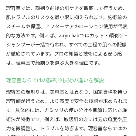
方法
理容室では、顏剃り前後の肌ケアを徹底して行うため、
オプション付き顏剃りサービスの注目ポイ
肌トラブルのリスクを最小限に抑えられます。施術前の
ント
スチームや保湿、アフターケアのローション使用が代表
顏剃りの予約や利用のしやすさを確認しよ
的な方法です。例えば、airyu hairではカット・顔剃り・
う
シャンプーが一括で行われ、すべての工程で肌への配慮
理容室と美容室の顏剃り違いを徹底考察
が徹底されています。プロの知識と技術による安心感
は、理容室で顏剃りを選ぶ大きな理由です。
理容室と美容室の顏剃り許可とサービスの
違い
理容室ならではの顏剃り技術の違いを解説
美容室で顏剃りできない理由をわかりやす
理容室の顏剃りは、美容室とは異なり、国家資格を持つ
く解説
理容師が行うため、より高度で安全な技術が求められま
理容室の顏剃り技術が選ばれる理由とは
す。具体的には、カミソリの使い分けや肌質に応じた施
美容室と理容室の顔剃り体験の満足度比較
術法が特徴です。例えば、敏感肌の方には刃の角度や圧
顏剃り専門スタッフがいる理容室の特徴
力を微調整し、トラブルを防ぎます。理容室ならではの
理容室の顏剃りで得られる独自のメリット