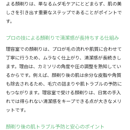
レディースシェービングで化粧ノリが向上
よる顏剃りは、単なるムダ毛ケアにとどまらず、肌の美
する仕組み
しさを引き出す重要なステップであることがポイントで
す。
メンズ顏剃り専門サービスの選び方ガイド
顏剃りで透明感と清潔感を両立させる方法
プロの技による顏剃りで清潔感が長持ちする仕組み
男女問わず理容室の顏剃りで得られる満足
理容室での顏剃りは、プロが毛の流れや肌質に合わせて
感
丁寧に行うため、ムラなく仕上がり、清潔感が長続きし
顏剃りサービスを選ぶ際のポイント解説
ます。理由は、カミソリの角度や圧の調整を熟知してい
顏剃りの施術内容と料金を比較するポイン
るからです。例えば、顏剃り後の肌は余分な皮脂や角質
ト
も除去されるため、毛穴の詰まりや肌トラブルの予防に
理容室選びで重視するべき顏剃り技術と対
もつながります。理容室で受ける顏剃りは、日常の手入
応力
れでは得られない清潔感をキープできる点が大きなメリ
レディースやメンズのニーズ別顏剃りチェ
ットです。
ック
顏剃りサービスの口コミや評判を活用する
顏剃り後の肌トラブル予防と安心のポイント