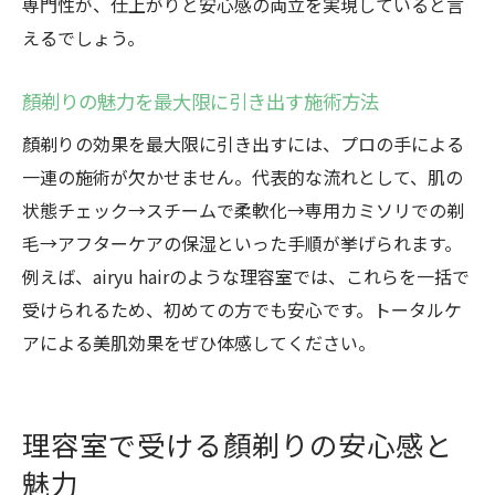
専門性が、仕上がりと安心感の両立を実現していると言
肌の透明感を高める顏剃り活用術
えるでしょう。
顏剃りで透明感ある肌を保つためのコツ
顏剃りの魅力を最大限に引き出す施術方法
理容室の顏剃りで美肌を叶える秘訣を伝授
施術後のスキンケアで顏剃り効果を持続さ
顏剃りの効果を最大限に引き出すには、プロの手による
せる方法
一連の施術が欠かせません。代表的な流れとして、肌の
状態チェック→スチームで柔軟化→専用カミソリでの剃
レディースシェービングで化粧ノリを良く
毛→アフターケアの保湿といった手順が挙げられます。
するコツ
例えば、airyu hairのような理容室では、これらを一括で
メンズ顏剃りで清潔感を高める日常ケア
受けられるため、初めての方でも安心です。トータルケ
顏剃りとフェイシャルケアの相乗効果を解
アによる美肌効果をぜひ体感してください。
説
顏剃りの料金相場とコスパ重視の選び方
理容室の顏剃り料金相場をわかりやすく解
理容室で受ける顏剃りの安心感と
説
魅力