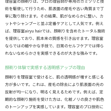
力
理容室の顏剃りは、プロの理容師が専用のカミソリと技
術を駆使して行うため、肌表面の産毛や古い角質まで丁
理容室の顏剃りで安心できる理由を徹底解
寧に取り除けます。その結果、肌がなめらかに整い、カ
説
ットやシャンプーと並ぶ定番ケアとして人気です。例え
初めてでも安心のカウンセリングと顏剃り
ば、理容室airyu hairでは、顏剃りを含めたトータル施術
対応
を提供しており、肌本来の質感を引き出せます。理容室
肌へのやさしさを重視した顏剃りサービス
ならではの細やかな手技で、日常のセルフケアでは得ら
の実際
れないなめらかさを実感できるのが大きな強みです。
理容室の顏剃りがもたらす癒しとリラック
ス効果
顏剃り体験で実感する透明感アップの理由
顏剃り体験で信頼できる理容室の選び方
顏剃りを理容室で受けると、肌の透明感が増すと感じる
メンズもレディースも満足の顏剃り効果
方が多いです。これは、産毛の除去により肌表面の光の
メンズ顏剃りとレディース顏剃りの効果の
反射が均一になり、明るく見えるためです。例えば、定
違い
期的な顏剃り施術を受けた方は、化粧ノリの良さや肌色
顏剃りが男性にも女性にもおすすめな理由
のトーンアップを実感しています。理容室のプロ技術に