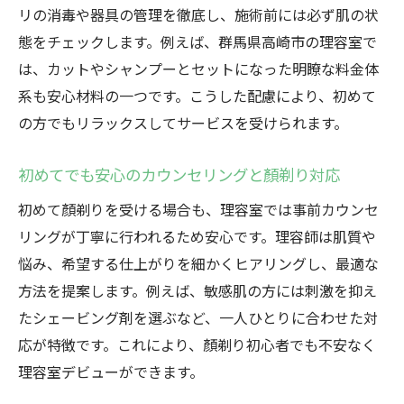
敏感肌でも安心できる顏剃りのポイント
リの消毒や器具の管理を徹底し、施術前には必ず肌の状
顏剃り後のアフターケアと肌の守り方
態をチェックします。例えば、群馬県高崎市の理容室で
は、カットやシャンプーとセットになった明瞭な料金体
理容室の顏剃りを満喫するための注意点
系も安心材料の一つです。こうした配慮により、初めて
の方でもリラックスしてサービスを受けられます。
初めてでも安心のカウンセリングと顏剃り対応
初めて顏剃りを受ける場合も、理容室では事前カウンセ
リングが丁寧に行われるため安心です。理容師は肌質や
悩み、希望する仕上がりを細かくヒアリングし、最適な
方法を提案します。例えば、敏感肌の方には刺激を抑え
たシェービング剤を選ぶなど、一人ひとりに合わせた対
応が特徴です。これにより、顏剃り初心者でも不安なく
理容室デビューができます。