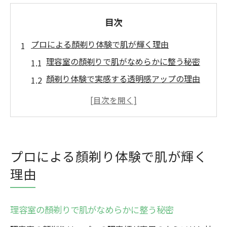
目次
プロによる顏剃り体験で肌が輝く理由
理容室の顏剃りで肌がなめらかに整う秘密
顏剃り体験で実感する透明感アップの理由
プロの技による顏剃りで清潔感が長持ちす
る仕組み
顏剃り後の肌トラブル予防と安心のポイン
ト
プロによる顏剃り体験で肌が輝く
理容室ならではの顏剃り技術の違いを解説
理由
顏剃りの魅力を最大限に引き出す施術方法
理容室で受ける顏剃りの安心感と魅力
理容室の顏剃りで肌がなめらかに整う秘密
顏剃りは理容室ならではの丁寧な施術が魅