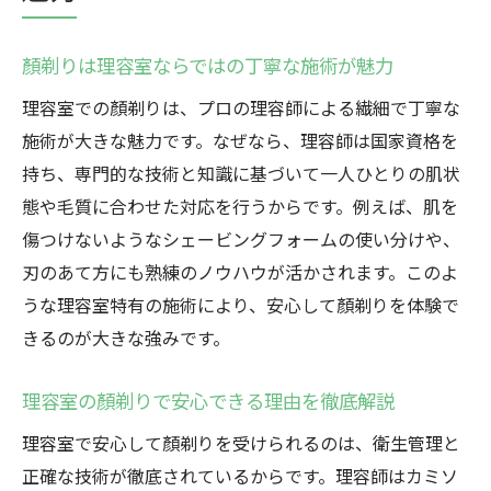
コスパ抜群の顏剃りサービス選びのコツ
顏剃り料金と施術内容のバランスを比較検
顏剃りは理容室ならではの丁寧な施術が魅力
討
理容室での顏剃りは、プロの理容師による繊細で丁寧な
メンズ顏剃り・レディース顏剃りの料金目
施術が大きな魅力です。なぜなら、理容師は国家資格を
安
持ち、専門的な技術と知識に基づいて一人ひとりの肌状
理容室の顏剃りで費用対効果を高めるポイ
態や毛質に合わせた対応を行うからです。例えば、肌を
ント
傷つけないようなシェービングフォームの使い分けや、
予算に合わせて選ぶ顏剃りサービスの選択
刃のあて方にも熟練のノウハウが活かされます。このよ
肢
うな理容室特有の施術により、安心して顏剃りを体験で
初めての顏剃り体験で知っておきたいこと
きるのが大きな強みです。
顏剃り初体験の準備と流れを徹底解説
理容室で顏剃りを受ける際のQ&A集
理容室の顏剃りで安心できる理由を徹底解説
顏剃りデビュー前に知っておきたい基礎知
理容室で安心して顏剃りを受けられるのは、衛生管理と
識
正確な技術が徹底されているからです。理容師はカミソ