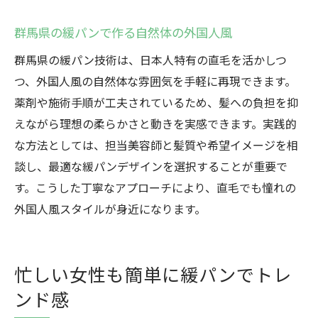
群馬県の緩パンで作る自然体の外国人風
群馬県の緩パン技術は、日本人特有の直毛を活かしつ
つ、外国人風の自然体な雰囲気を手軽に再現できます。
薬剤や施術手順が工夫されているため、髪への負担を抑
えながら理想の柔らかさと動きを実感できます。実践的
な方法としては、担当美容師と髪質や希望イメージを相
談し、最適な緩パンデザインを選択することが重要で
す。こうした丁寧なアプローチにより、直毛でも憧れの
外国人風スタイルが身近になります。
忙しい女性も簡単に緩パンでトレ
ンド感