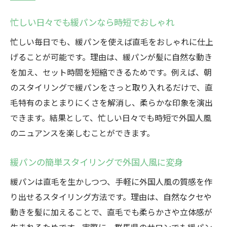
忙しい日々でも緩パンなら時短でおしゃれ
忙しい毎日でも、緩パンを使えば直毛をおしゃれに仕上
げることが可能です。理由は、緩パンが髪に自然な動き
を加え、セット時間を短縮できるためです。例えば、朝
のスタイリングで緩パンをさっと取り入れるだけで、直
毛特有のまとまりにくさを解消し、柔らかな印象を演出
できます。結果として、忙しい日々でも時短で外国人風
のニュアンスを楽しむことができます。
緩パンの簡単スタイリングで外国人風に変身
緩パンは直毛を生かしつつ、手軽に外国人風の質感を作
り出せるスタイリング方法です。理由は、自然なクセや
動きを髪に加えることで、直毛でも柔らかさや立体感が