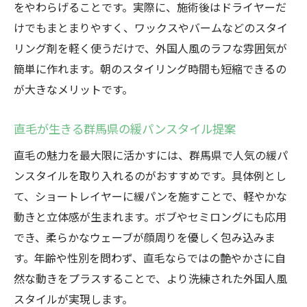
をやわらげることです。実際に、施術後はドライヤーだ
けでもまとまりやすく、ワックスやバームなどのスタイ
リング剤を軽く使うだけで、外国人風のラフな雰囲気が
簡単に作れます。朝のスタイリング時間も短縮できるの
が大きなメリットです。
直毛が生きる群馬県の緩パンスタイル提案
直毛の魅力を最大限に活かすには、群馬県で人気の緩パ
ンスタイルを取り入れるのがおすすめです。具体例とし
て、ショートレイヤーに緩パンを施すことで、軽やかな
動きと立体感が生まれます。ボブやセミロングにも応用
でき、柔らかなウェーブが顔周りを優しく包み込みま
す。年齢や性別を問わず、直毛ならではの艶やかさに自
然な動きをプラスすることで、より洗練された外国人風
スタイルが実現します。