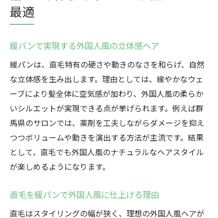
最適
緩パンで実現する外国人風の立体感ヘア
緩パンは、直毛特有の硬さや動きのなさを和らげ、自然
な立体感を生み出します。理由としては、緩やかなウェ
ーブにより髪全体に空気感が加わり、外国人風の柔らか
いシルエットが実現できる点が挙げられます。例えば群
馬県のサロンでは、薬剤を工夫しながらダメージを抑え
つつボリュームや動きを演出する方法が主流です。結果
として、直毛でも外国人風のナチュラルなヘアスタイル
が楽しめるようになります。
直毛を緩パンで外国人風に仕上げる理由
直毛はスタイリングの幅が狭く、理想の外国人風ヘアが