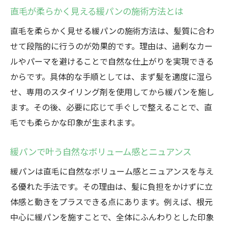
直毛が柔らかく見える緩パンの施術方法とは
直毛を柔らかく見せる緩パンの施術方法は、髪質に合わ
せて段階的に行うのが効果的です。理由は、過剰なカー
ルやパーマを避けることで自然な仕上がりを実現できる
からです。具体的な手順としては、まず髪を適度に湿ら
せ、専用のスタイリング剤を使用してから緩パンを施し
ます。その後、必要に応じて手ぐしで整えることで、直
毛でも柔らかな印象が生まれます。
緩パンで叶う自然なボリューム感とニュアンス
緩パンは直毛に自然なボリューム感とニュアンスを与え
る優れた手法です。その理由は、髪に負担をかけずに立
体感と動きをプラスできる点にあります。例えば、根元
中心に緩パンを施すことで、全体にふんわりとした印象