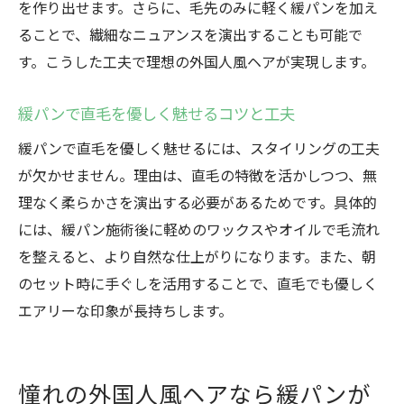
を作り出せます。さらに、毛先のみに軽く緩パンを加え
ることで、繊細なニュアンスを演出することも可能で
す。こうした工夫で理想の外国人風ヘアが実現します。
緩パンで直毛を優しく魅せるコツと工夫
緩パンで直毛を優しく魅せるには、スタイリングの工夫
が欠かせません。理由は、直毛の特徴を活かしつつ、無
理なく柔らかさを演出する必要があるためです。具体的
には、緩パン施術後に軽めのワックスやオイルで毛流れ
を整えると、より自然な仕上がりになります。また、朝
のセット時に手ぐしを活用することで、直毛でも優しく
エアリーな印象が長持ちします。
憧れの外国人風ヘアなら緩パンが