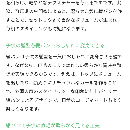
を和らげ、軽やかなテクスチャーを与えるためです。実
際、群馬県の専門家によると、湿らせた髪に緩パンを施
すことで、セットしやすく自然なボリュームが生まれ、
毎朝のスタイリングも時短になります。
子供の髪型も緩パンでおしゃれに変身できる
緩パンは子供の髪型を一気におしゃれに変身させる鍵で
す。なぜなら、直毛のままでは難しい柔らかな質感や動
きを実現できるからです。例えば、トップにボリューム
を出したり、顔周りにナチュラルなカールを作ること
で、外国人風のスタイリッシュな印象に仕上がります。
緩パンによるデザインで、日常のコーディネートもより
楽しくなります。
緩パンで子供の直毛が柔らかく見える工夫