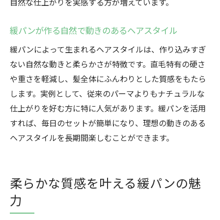
自然な仕上がりを実感する方が増えています。
直毛の扱いに困ったら緩パンで解消しよう
新定番・緩パンで直毛の悩みを軽減する
緩パンが作る自然で動きのあるヘアスタイル
直毛向け緩パン施術の実践的アドバイス
緩パンによって生まれるヘアスタイルは、作り込みすぎ
直毛の悩みを緩パンでおしゃれに変える
ない自然な動きと柔らかさが特徴です。直毛特有の硬さ
子供の髪型にもおすすめな緩パン活用術
や重さを軽減し、髪全体にふんわりとした質感をもたら
キッズにも人気！緩パンで外国人風キッズ
します。実例として、従来のパーマよりもナチュラルな
カット
仕上がりを好む方に特に人気があります。緩パンを活用
緩パンで子供の直毛にふんわり動きをプラ
すれば、毎日のセットが簡単になり、理想の動きのある
ス
ヘアスタイルを長期間楽しむことができます。
子供の髪型も緩パンでおしゃれに変身でき
る
柔らかな質感を叶える緩パンの魅
緩パンで子供の直毛が柔らかく見える工夫
力
家庭でも試せる子供向け緩パンテクニック
キッズカットのトレンドは緩パンが決め手