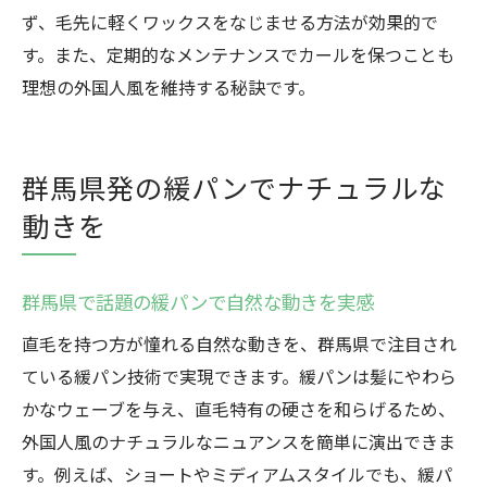
ず、毛先に軽くワックスをなじませる方法が効果的で
す。また、定期的なメンテナンスでカールを保つことも
理想の外国人風を維持する秘訣です。
群馬県発の緩パンでナチュラルな
動きを
群馬県で話題の緩パンで自然な動きを実感
直毛を持つ方が憧れる自然な動きを、群馬県で注目され
ている緩パン技術で実現できます。緩パンは髪にやわら
かなウェーブを与え、直毛特有の硬さを和らげるため、
外国人風のナチュラルなニュアンスを簡単に演出できま
す。例えば、ショートやミディアムスタイルでも、緩パ