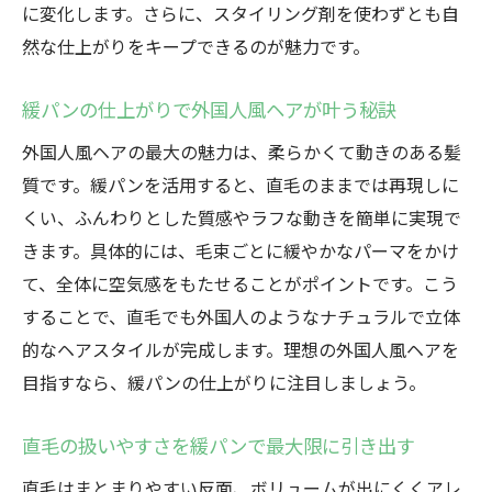
緩パンのカールが生む外国人風ニュアンス
に変化します。さらに、スタイリング剤を使わずとも自
然な仕上がりをキープできるのが魅力です。
緩パンで作る憧れの外国人風スタイリング
術
緩パンの仕上がりで外国人風ヘアが叶う秘訣
緩パン施術が外国人風ヘアに与える影響
外国人風ヘアの最大の魅力は、柔らかくて動きのある髪
直毛を活かし緩パンで外国人風に近づくコ
質です。緩パンを活用すると、直毛のままでは再現しに
ツ
くい、ふんわりとした質感やラフな動きを簡単に実現で
群馬県発の緩パンでナチュラルな動きを
きます。具体的には、毛束ごとに緩やかなパーマをかけ
群馬県で話題の緩パンで自然な動きを実感
て、全体に空気感をもたせることがポイントです。こう
直毛に動きを出す群馬県流緩パンの魅力
することで、直毛でも外国人のようなナチュラルで立体
緩パン技術で群馬県のトレンドを取り入れ
的なヘアスタイルが完成します。理想の外国人風ヘアを
る
目指すなら、緩パンの仕上がりに注目しましょう。
群馬県の緩パンでナチュラルな質感を演出
直毛の扱いやすさを緩パンで最大限に引き出す
直毛が生きる群馬県の緩パンスタイル提案
群馬県の緩パンで作る自然体の外国人風
直毛はまとまりやすい反面、ボリュームが出にくくアレ