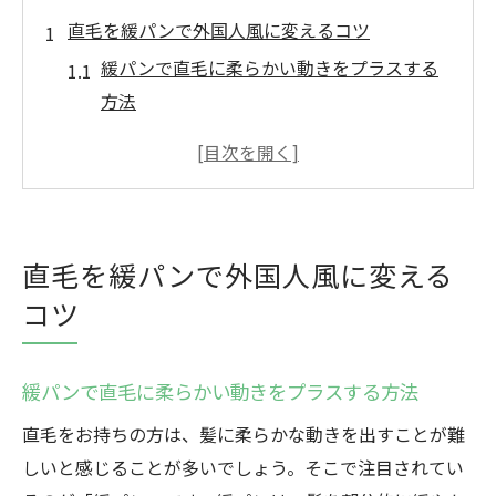
直毛を緩パンで外国人風に変えるコツ
緩パンで直毛に柔らかい動きをプラスする
方法
日本人の直毛を緩パンで理想の質感に近づ
ける
緩パンの仕上がりで外国人風ヘアが叶う秘
訣
直毛を緩パンで外国人風に変える
直毛の扱いやすさを緩パンで最大限に引き
コツ
出す
緩パンテクニックで誰でも手軽に外国人風
に変身
緩パンで直毛に柔らかい動きをプラスする方法
緩パンが作る自然で動きのあるヘアスタイ
直毛をお持ちの方は、髪に柔らかな動きを出すことが難
ル
しいと感じることが多いでしょう。そこで注目されてい
柔らかな質感を叶える緩パンの魅力