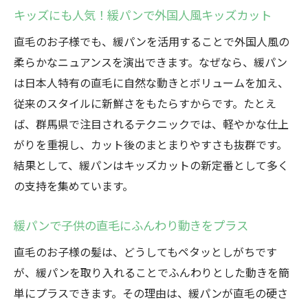
キッズにも人気！緩パンで外国人風キッズカット
直毛のお子様でも、緩パンを活用することで外国人風の
柔らかなニュアンスを演出できます。なぜなら、緩パン
は日本人特有の直毛に自然な動きとボリュームを加え、
従来のスタイルに新鮮さをもたらすからです。たとえ
ば、群馬県で注目されるテクニックでは、軽やかな仕上
がりを重視し、カット後のまとまりやすさも抜群です。
結果として、緩パンはキッズカットの新定番として多く
の支持を集めています。
緩パンで子供の直毛にふんわり動きをプラス
直毛のお子様の髪は、どうしてもペタッとしがちです
が、緩パンを取り入れることでふんわりとした動きを簡
単にプラスできます。その理由は、緩パンが直毛の硬さ