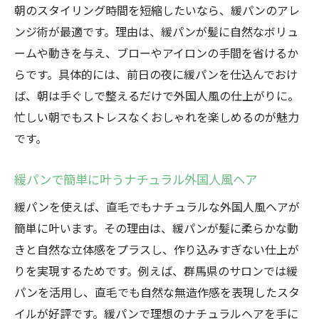
朝のスタイリング時間を短縮したいなら、緩パンのアレ
ンジ術が最適です。理由は、緩パンが髪に自然なボリュ
ームや動きを与え、ブローやアイロンの手間を省けるか
らです。具体的には、前日の夜に緩パンを仕込んでおけ
ば、朝は手ぐしで整えるだけで外国人風の仕上がりに。
忙しい朝でもストレスなくおしゃれを楽しめるのが魅力
です。
緩パンで簡単に叶うナチュラル外国人風ヘア
緩パンを使えば、直毛でもナチュラルな外国人風ヘアが
簡単に叶います。その理由は、緩パンが髪に柔らかな動
きと自然な立体感をプラスし、作り込みすぎない仕上が
りを実現するためです。例えば、群馬県のサロンでは緩
パンを活用し、直毛でも自然な無造作感を表現したスタ
イルが好評です。緩パンで理想のナチュラルヘアを手に