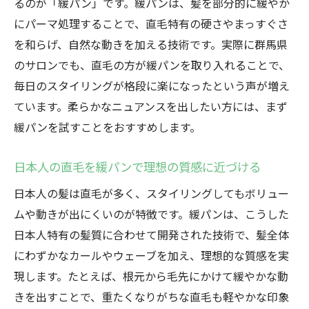
るのが「緩パン」です。緩パンは、髪を部分的に緩やか
緩パンで直毛にふんわり感をもたらすポイ
にパーマ処理することで、直毛特有の硬さやまっすぐさ
ント
を和らげ、自然な動きを加える技術です。実際に群馬県
のサロンでも、直毛の方が緩パンを取り入れることで、
外国人風の柔らかさは緩パンで手に入る
毎日のスタイリングが格段に楽になったという声が増え
緩パンなら直毛もナチュラルな質感に変わ
ています。柔らかなニュアンスを出したい方には、まず
る
緩パンを試すことをおすすめします。
直毛が柔らかく見える緩パンの施術方法と
は
日本人の直毛を緩パンで理想の質感に近づける
緩パンで叶う自然なボリューム感とニュア
日本人の髪は直毛が多く、スタイリングしてもボリュー
ンス
ムや動きが出にくいのが特徴です。緩パンは、こうした
緩パンで直毛を優しく魅せるコツと工夫
日本人特有の髪質に合わせて開発された技術で、髪全体
憧れの外国人風ヘアなら緩パンが最適
にわずかなカールやウェーブを加え、理想的な質感を実
緩パンで実現する外国人風の立体感ヘア
現します。たとえば、根元から毛先にかけて緩やかな動
直毛を緩パンで外国人風に仕上げる理由
きを出すことで、重たくなりがちな直毛も軽やかな印象