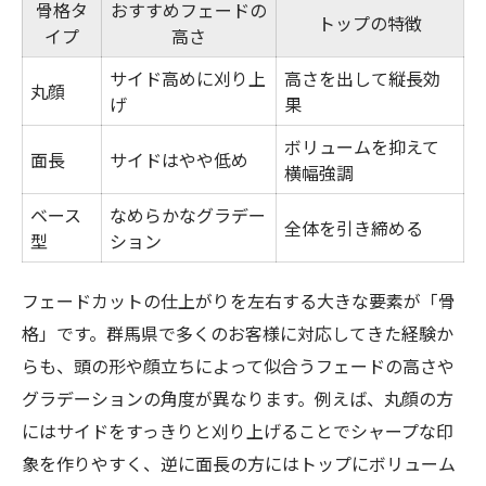
骨格タ
おすすめフェードの
失敗しないフェードカットの選定法
トップの特徴
イプ
高さ
雰囲気を活かしたバランス良いヘアスタイル提
サイド高めに刈り上
高さを出して縦長効
案
丸顔
げ
果
雰囲気別おすすめフェードカット早見表
ボリュームを抑えて
個性を引き出すバランスの良い提案法
面長
サイドはやや低め
横幅強調
フェードカットで変わる印象の違い
ベース
なめらかなグラデー
全体を引き締める
自分らしさを活かすスタイルアレンジ術
型
ション
トレンド感を意識したヘアスタイル選び
フェードカットの仕上がりを左右する大きな要素が「骨
フェードカットで個性を引き出すコツとは
格」です。群馬県で多くのお客様に対応してきた経験か
個性別おすすめフェードカット比較
らも、頭の形や顔立ちによって似合うフェードの高さや
自分らしさを際立たせる工夫ポイント
グラデーションの角度が異なります。例えば、丸顔の方
骨格や髪質を活かすアレンジテクニック
にはサイドをすっきりと刈り上げることでシャープな印
周囲と差がつくバランスの秘訣
象を作りやすく、逆に面長の方にはトップにボリューム