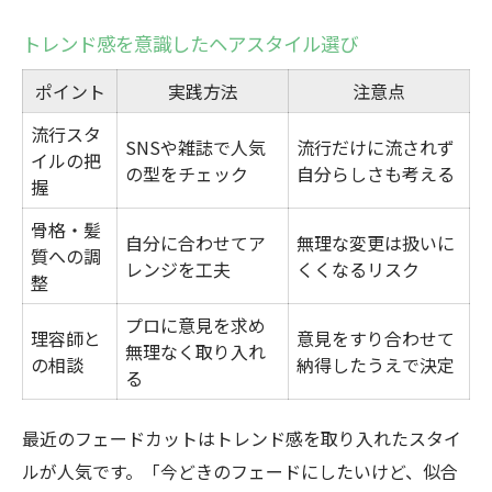
トレンド感を意識したヘアスタイル選び
ポイント
実践方法
注意点
流行スタ
SNSや雑誌で人気
流行だけに流されず
イルの把
の型をチェック
自分らしさも考える
握
骨格・髪
自分に合わせてア
無理な変更は扱いに
質への調
レンジを工夫
くくなるリスク
整
プロに意見を求め
理容師と
意見をすり合わせて
無理なく取り入れ
の相談
納得したうえで決定
る
最近のフェードカットはトレンド感を取り入れたスタイ
ルが人気です。「今どきのフェードにしたいけど、似合