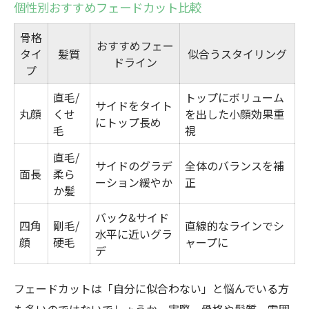
個性別おすすめフェードカット比較
骨格
おすすめフェー
タイ
髪質
似合うスタイリング
ドライン
プ
直毛/
トップにボリューム
サイドをタイト
丸顔
くせ
を出した小顔効果重
にトップ長め
毛
視
直毛/
サイドのグラデ
全体のバランスを補
面長
柔ら
ーション緩やか
正
か髪
バック&サイド
四角
剛毛/
直線的なラインでシ
水平に近いグラ
顔
硬毛
ャープに
デ
フェードカットは「自分に似合わない」と悩んでいる方