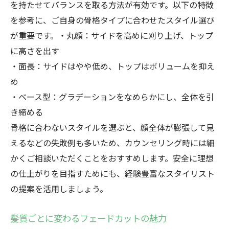
雰囲気を引き立てるスタイル選び方
を持たせてバランスを取る方法が有効です。以下の特徴
バランス重視のフェードカット実現法を解説
を参考に、ご自身の骨格タイプに合わせたスタイル選び
が重要です。・丸顔：サイドを高めに刈り上げ、トップ
バランス良いフェードカット実践例
に高さを出す
骨格と髪質を見極めるプロの視点
・面長：サイドはやや低め、トップはボリュームを抑え
フェードカットで失敗しない秘訣
め
お客様一人ひとりへの提案ポイント
・ベース型：グラデーションをなめらかにし、全体を引
フェードカットで理想のバランスへ
き締める
理想のフェードカットを叶える注文のコツ
骨格に合わないスタイルを選ぶと、顔全体が膨張して見
フェードカット注文時の伝え方早見表
えるなどの失敗例も多いため、カウンセリング時には細
かくご相談いただくことをおすすめします。安全に理想
具体的な要望を伝えるコツ
の仕上がりを目指すためにも、経験豊富なスタイリスト
骨格や髪質を伝えるポイント解説
の提案を活用しましょう。
雰囲気を伝えるコミュニケーション術
希望を叶える注文例まとめ
髪質ごとに変わるフェードカットの魅力