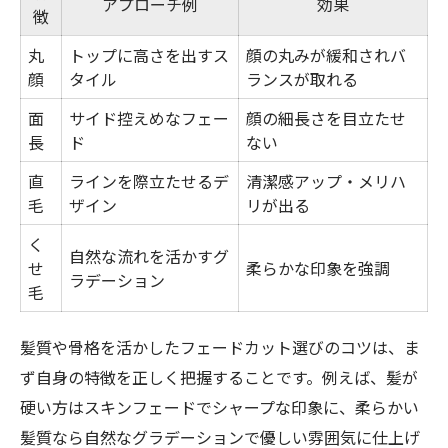
アプローチ例
効果
徴
丸
トップに高さを出すス
顔の丸みが緩和されバ
顔
タイル
ランスが取れる
面
サイド控えめなフェー
顔の細長さを目立たせ
長
ド
ない
直
ラインを際立たせるデ
清潔感アップ・メリハ
毛
ザイン
リが出る
く
自然な流れを活かすグ
せ
柔らかな印象を強調
ラデーション
毛
髪質や骨格を活かしたフェードカット選びのコツは、ま
ず自身の特徴を正しく把握することです。例えば、髪が
硬い方はスキンフェードでシャープな印象に、柔らかい
髪質なら自然なグラデーションで優しい雰囲気に仕上げ