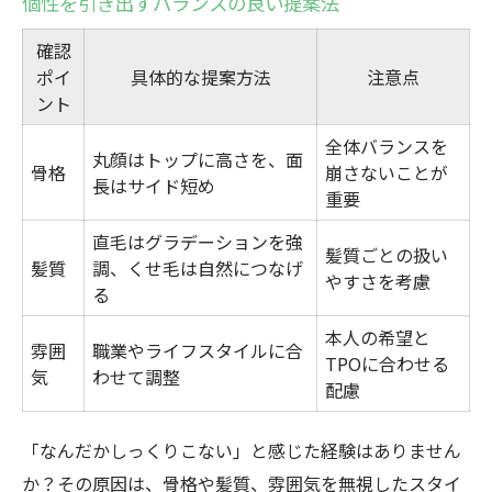
個性を引き出すバランスの良い提案法
確認
ポイ
具体的な提案方法
注意点
ント
全体バランスを
丸顔はトップに高さを、面
骨格
崩さないことが
長はサイド短め
重要
直毛はグラデーションを強
髪質ごとの扱い
髪質
調、くせ毛は自然につなげ
やすさを考慮
る
本人の希望と
雰囲
職業やライフスタイルに合
TPOに合わせる
気
わせて調整
配慮
「なんだかしっくりこない」と感じた経験はありません
か？その原因は、骨格や髪質、雰囲気を無視したスタイ