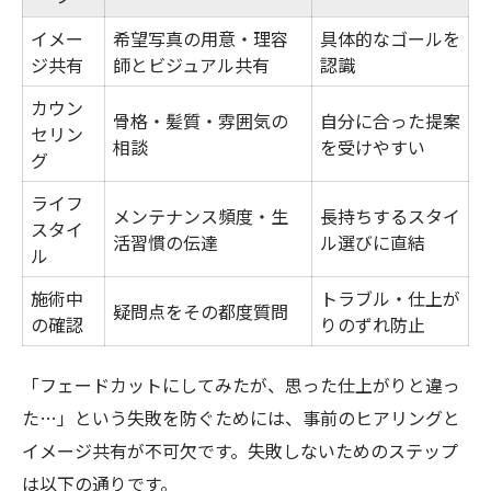
イメー
希望写真の用意・理容
具体的なゴールを
ジ共有
師とビジュアル共有
認識
カウン
骨格・髪質・雰囲気の
自分に合った提案
セリン
相談
を受けやすい
グ
ライフ
メンテナンス頻度・生
長持ちするスタイ
スタイ
活習慣の伝達
ル選びに直結
ル
施術中
トラブル・仕上が
疑問点をその都度質問
の確認
りのずれ防止
「フェードカットにしてみたが、思った仕上がりと違っ
た…」という失敗を防ぐためには、事前のヒアリングと
イメージ共有が不可欠です。失敗しないためのステップ
は以下の通りです。