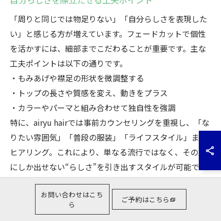
「周りと同じでは物足りない」「自分らしさを表現した
い」と感じる方が増えています。フェードカットで個性
を活かすには、細部までこだわることが重要です。主な
工夫ポイントは以下の通りです。
・もみあげや襟足の形状を微調整する
・トップの長さや質感を変え、動きをプラス
・カラーやパーマと組み合わせて独自性を強調
特に、airyu hairでは事前カウンセリングを重視し、「な
りたい雰囲気」「普段の服装」「ライフスタイル」まで
ヒアリング。これにより、単なる流行ではなく、その人
にしか出せない“らしさ”を引き出すスタイルが可能で
す。失敗例として、自己主張が強すぎたり、手入れが難
お問い合わせはこち
しいデザインを選ぶと満足度が下がることも。慎重な打
ご予約はこちら
ら
ち合わせが成功への近道です。