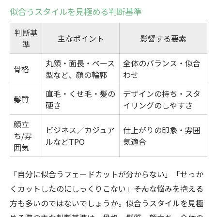
似合うスタイルを見極める判断基準
判断基
主なポイント
影響する要素
準
丸顔・面長・ベース
全体のバランス・似合
骨格
型など、顔の輪郭
わせ
直毛・くせ毛・髪の
デザインの持ち・スタ
髪質
硬さ
イリングのしやすさ
顔立
ビジネス／カジュア
仕上がりの印象・雰囲
ち/雰
ルなどTPO
気適合
囲気
「自分に似合うフェードカットが分からない」「せっか
くカットしたのにしっくりこない」――そんな悩みを抱える
方も多いのではないでしょうか。似合うスタイルを見極