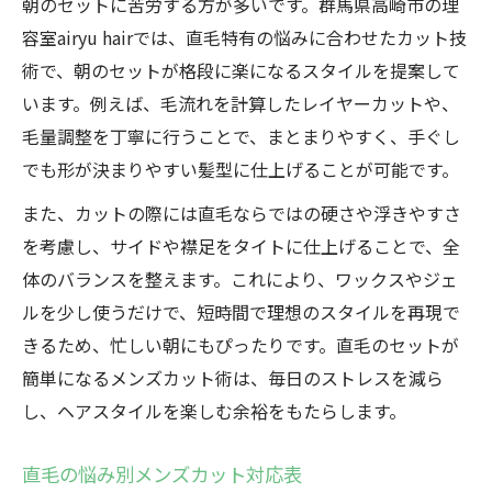
朝のセットに苦労する方が多いです。群馬県高崎市の理
直毛の朝も楽々！メンズカット活用法
容室airyu hairでは、直毛特有の悩みに合わせたカット技
セットが続く直毛メンズカットの特徴一覧
術で、朝のセットが格段に楽になるスタイルを提案して
直毛×メンズカットで叶える時短スタイル
います。例えば、毛流れを計算したレイヤーカットや、
扱いにくい直毛におすすめの簡単セット法
毛量調整を丁寧に行うことで、まとまりやすく、手ぐし
でも形が決まりやすい髪型に仕上げることが可能です。
直毛でも決まるメンズカットの選び方
フェードカットで直毛の新たな魅力を発見
また、カットの際には直毛ならではの硬さや浮きやすさ
を考慮し、サイドや襟足をタイトに仕上げることで、全
直毛×フェードカットで印象チェンジ
体のバランスを整えます。これにより、ワックスやジェ
群馬県で人気のフェードカット比較表
ルを少し使うだけで、短時間で理想のスタイルを再現で
直毛に合うフェードカットの選び方
きるため、忙しい朝にもぴったりです。直毛のセットが
フェードカットが直毛を活かす理由
簡単になるメンズカット術は、毎日のストレスを減ら
直毛をおしゃれに魅せるフェードの工夫
し、ヘアスタイルを楽しむ余裕をもたらします。
直毛に悩む方なら知りたいカットの工夫
直毛の悩み解消メンズカットの工夫集
直毛の悩み別メンズカット対応表