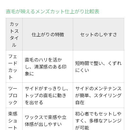
直毛が映えるメンズカット仕上がり比較表
カッ
トス
仕上がりの特徴
セットのしやすさ
タイ
ル
フェ
直毛のハリを活か
ード
短時間で整い、くずれ
し、清潔感のある印
カッ
にくい
象に
ト
ツー
サイドがすっきりし、
サイドのメンテナンス
ブロ
トップの直毛に動き
が簡単、スタイリング
ック
を出せる
自在
束感
初心者でもセットしや
ワックスで束感や立
ショ
すく、多様なアレンジ
体感が出しやすい
ート
が可能