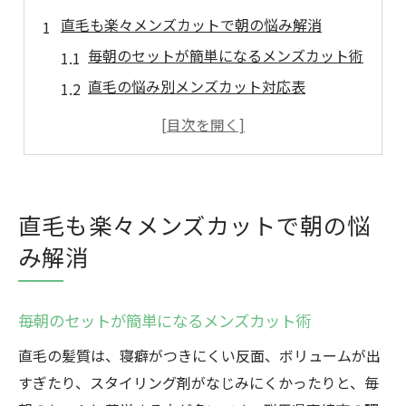
直毛も楽々メンズカットで朝の悩み解消
毎朝のセットが簡単になるメンズカット術
直毛の悩み別メンズカット対応表
高崎で注目の直毛向けメンズカット体験談
直毛を活かすメンズカットのコツ
忙しい朝に役立つ直毛メンズカットの工夫
扱いにくい直毛が活きる群馬県発のカット術
直毛も楽々メンズカットで朝の悩
群馬県で話題の直毛メンズカット特集
み解消
直毛が映えるメンズカット仕上がり比較表
直毛の扱いやすさを高めるテクニック
毎朝のセットが簡単になるメンズカット術
直毛の動きを引き出すカットの秘密
直毛の髪質は、寝癖がつきにくい反面、ボリュームが出
群馬県発メンズカット体験で直毛革命
すぎたり、スタイリング剤がなじみにくかったりと、毎
スタイリングが楽になる直毛向け提案