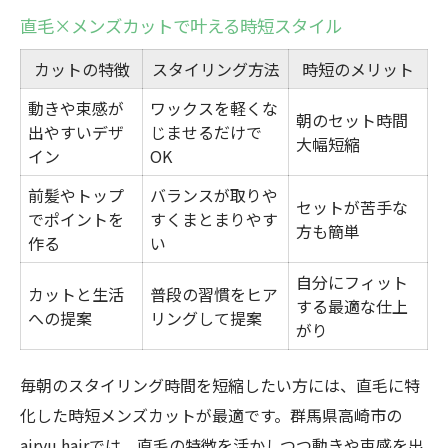
直毛×メンズカットで叶える時短スタイル
カットの特徴
スタイリング方法
時短のメリット
動きや束感が
ワックスを軽くな
朝のセット時間
出やすいデザ
じませるだけで
大幅短縮
イン
OK
前髪やトップ
バランスが取りや
セットが苦手な
でポイントを
すくまとまりやす
方も簡単
作る
い
自分にフィット
カットと生活
普段の習慣をヒア
する最適な仕上
への提案
リングして提案
がり
毎朝のスタイリング時間を短縮したい方には、直毛に特
化した時短メンズカットが最適です。群馬県高崎市の
airyu hairでは、直毛の特徴を活かしつつ動きや束感を出