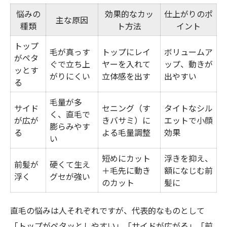
扱いにくい直毛を変えるカット技法一覧
悩みの
効果的なカッ
仕上がりのポ
主な原因
直毛メンズカットで楽になる朝のコツ
種類
ト方法
イント
直毛を活かすメンズカットのポイント
トップ
毛が真っす
トップにレイ
ボリュームア
がペタ
群馬県で直毛向けメンズカット体験
ぐで立ち上
ヤーを入れて
ップ、動きが
ッとす
がりにくい
立体感を出す
出やすい
今注目のメンズカットで直毛も自在に
る
今話題の直毛対応メンズカットとは
毛量が多
サイド
セニング（す
タイトなシル
直毛メンズカット最新トレンド比較表
く、直毛で
が広が
きバサミ）に
エットで小顔
膨らみやす
直毛に合う今どきメンズカットの提案
る
よる毛量調整
効果
い
直毛の悩みを解消する注目カット
短めにカット
浮きを抑え、
直毛にも似合うメンズカットの選び方
前髪が
硬くて生え
＋毛先に動き
額になじむ前
浮く
グセが強い
のカット
髪に
直毛の悩みは人それぞれですが、代表的なものとして
「トップがペタッとしやすい」「サイドが広がる」「前