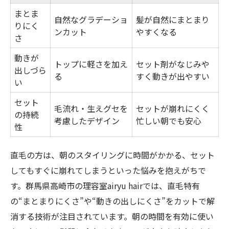
まとま
自然なグラデーショ
髪が自然にまとまり
りにく
ンカット
やすくなる
さ
動きが
トップに軽さを加え
セット剤がなじみや
出しづら
る
すく動きが出やすい
い
セット
毛流れ・生えグセを
セットが崩れにくく
の持続
考慮したデザイン
忙しい朝でも安心
性
直毛の方は、朝のスタイリングに時間がかかる、セット
してもすぐに崩れてしまうといった悩みを抱えがちで
す。群馬県高崎市の理容室airyu hairでは、直毛特有
の“まとまりにくさ”や“動きの出しにくさ”をカットで解
消する技術が注目されています。朝の時間を有効に使い