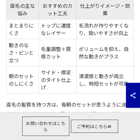
直毛の主な
おすすめのカ
仕上がりイメージ・効
悩み
ット工夫
果
まとまりに
トップに適度
毛流れが作りやすくな
くさ
なレイヤー
り、扱いやすさが向上
動きのな
毛量調整＋質
ボリュームを抑え、自
さ・ピンと
感カット
然な動きがプラス
立つ
サイド・襟足
朝のセット
清潔感と動きが両立
のタイト仕上
のしにくさ
し、時短セットが可能
げ
直毛の髪質を持つ方は、毎朝のセットが思うように決ま
らず、まとまりづらさや動きのなさに悩むことが多いで
す。特に群馬県のように気候の変化が大きい地域では、
お問い合わせはこち
ご予約はこちら
ら
湿度や乾燥によって髪がさらに扱いにくくなります。こ