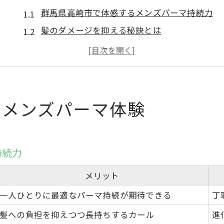
群馬県高崎市で体感するメンズパーマ持続力
髪のダメージを抑える秘訣とは
メンズパーマの持ちが良い理由を探る
持ちの違いが実感できるパーマの工程
パーマ持続と髪質の関係を徹底解説
髪質に合うメンズパーマ長持ちの秘訣
るメンズパーマ体験
髪質別メンズパーマ持続比較表
自分に合うパーマを選ぶポイント
持続力
持ちの良いパーマのケア方法を伝授
髪質に合わせたパーマのコツ
メリット
長持ちを叶えるスタイリング術
一人ひとりに最適なパーマ持続が期待できる
丁
ダメージを最小限に抑えたパーマの魅力
髪への負担を抑えつつ長持ちするカール
進
ダメージ軽減メンズパーマの特徴一覧