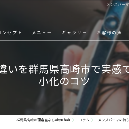
メンズパー
コンセプト
メニュー
ギャラリー
お客様の声
スタッフ
違いを群馬県高崎市で実感
小化のコツ
群馬県高崎の理容室ならairyu hair
コラム
メンズパーマの持