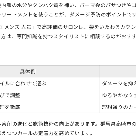
なりたい髪型別パーマの選び方
髪内部の水分やタンパク質を補い、パーマ後のパサつきや
メンズパーマで失敗しない秘訣
トリートメントを使うことが、ダメージ予防のポイントで
持続力重視の選択ポイント
室 メンズ 人気」で高評価のサロンは、髪をいたわるカウ
イメージ通りの仕上がりを目指す
る方は、専門知識を持つスタイリストに相談するのがおす
メンズパーマの持ちが変える毎日の快適さ
パーマ持続で朝のセットが楽になる
毎日快適に過ごせる理由まとめ
具体例
手入れが簡単なメンズパーマの魅力
イルに合わせて選ぶ
ダメージを抑
長持ちパーマで時短スタイリング
びで調整
ゆるやかなウ
快適さを実感した体験談も紹介
理を徹底
理想通りのカ
る薬剤の進化と施術技術の向上があります。群馬県高崎市
抑えつつカールの定着力を高めています。