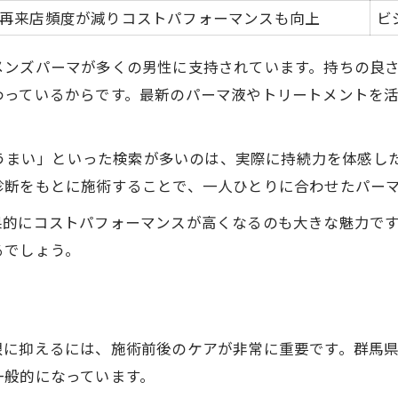
再来店頻度が減りコストパフォーマンスも向上
ビ
髪に優しいパーマ薬剤の選び方
ダメージ最小化の施術テクニック
メンズパーマが多くの男性に支持されています。持ちの良
持ちとダメージのバランスを考える
わっているからです。最新のパーマ液やトリートメントを
髪を守るアフターケアのポイント
コスパ重視なら持ちの良いメンズパーマを
マ うまい」といった検索が多いのは、実際に持続力を体感
コスパで選ぶメンズパーマ比較表
診断をもとに施術することで、一人ひとりに合わせたパー
持ちの良さが節約につながる理由
果的にコストパフォーマンスが高くなるのも大きな魅力で
パーマ持続とコストの関係性
るでしょう。
賢く選ぶコスパ最強パーマ術
無駄のないメンズパーマの選び方
理想を叶えるメンズパーマ選びのポイント
限に抑えるには、施術前後のケアが非常に重要です。群馬
理想に近づくパーマ種類一覧表
一般的になっています。