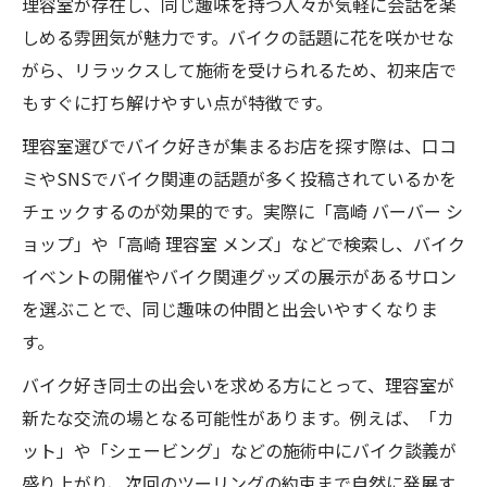
理容室が存在し、同じ趣味を持つ人々が気軽に会話を楽
理容室が叶える高崎市の特別なヘア体験
しめる雰囲気が魅力です。バイクの話題に花を咲かせな
フェードカットを楽しむバイク仲間と集う場所
がら、リラックスして施術を受けられるため、初来店で
理容室で叶うフェードカットのこだわり体
もすぐに打ち解けやすい点が特徴です。
験
理容室選びでバイク好きが集まるお店を探す際は、口コ
バイク仲間と理容室で楽しむトレンドスタ
ミやSNSでバイク関連の話題が多く投稿されているかを
イル
チェックするのが効果的です。実際に「高崎 バーバー シ
理容室でバイク仲間と語るフェードカット
ョップ」や「高崎 理容室 メンズ」などで検索し、バイク
の魅力
イベントの開催やバイク関連グッズの展示があるサロン
理容室の技術でバイクに似合うスタイル提
を選ぶことで、同じ趣味の仲間と出会いやすくなりま
案
す。
理容室で人気のフェードカットを徹底解析
バイク好き同士の出会いを求める方にとって、理容室が
バイク好きのための理容室選び徹底ガイド
新たな交流の場となる可能性があります。例えば、「カ
理容室選びで注目すべきポイントを紹介
ット」や「シェービング」などの施術中にバイク談義が
理容室の料金やサービス比較のコツとは
盛り上がり、次回のツーリングの約束まで自然に発展す