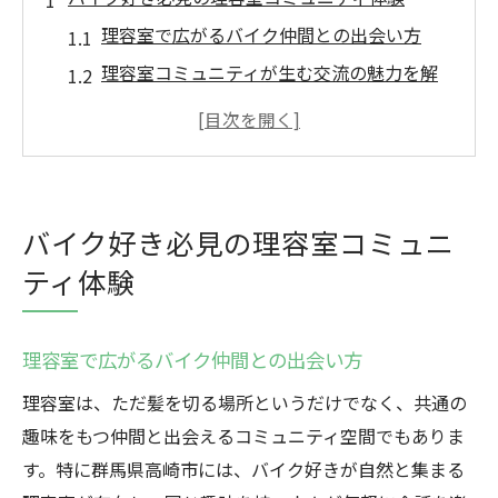
理容室で広がるバイク仲間との出会い方
理容室コミュニティが生む交流の魅力を解
説
バイク談義が楽しめる理容室の雰囲気とは
理容室でバイク好き同士が語り合う魅力
理容室コミュニティで得られる最新情報
バイク好き必見の理容室コミュニ
群馬県高崎市で味わう理容室の新提案
ティ体験
理容室で実現するバイク好きの新しい過ご
し方
理容室で広がるバイク仲間との出会い方
高崎市発の理容室サービスが提案する魅力
理容室は、ただ髪を切る場所というだけでなく、共通の
理容室の新提案でバイク時間がもっと楽し
趣味をもつ仲間と出会えるコミュニティ空間でもありま
く
す。特に群馬県高崎市には、バイク好きが自然と集まる
理容室ならではの高崎バイク文化体験方法