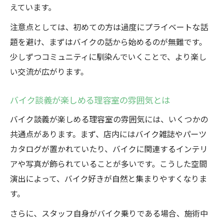
えています。
理容室で叶うバイク乗りに合うスタイル提
案
注意点としては、初めての方は過度にプライベートな話
理容室で相談できるメンズヘアの悩み解決
題を避け、まずはバイクの話から始めるのが無難です。
法
少しずつコミュニティに馴染んでいくことで、より楽し
理容室でバイク仲間と楽しむリラックスタ
い交流が広がります。
イム
バイク談義が楽しめる理容室の雰囲気とは
バイク談義が楽しめる理容室の雰囲気には、いくつかの
共通点があります。まず、店内にはバイク雑誌やパーツ
カタログが置かれていたり、バイクに関連するインテリ
アや写真が飾られていることが多いです。こうした空間
演出によって、バイク好きが自然と集まりやすくなりま
す。
さらに、スタッフ自身がバイク乗りである場合、施術中