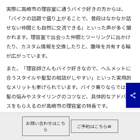
実際に高崎市の理容室に通うバイク好きの方からは、
「バイクの話題で盛り上がることで、普段はなかなか話
せない仲間とも自然に交流できる」といった声が多く聞
かれます。理容室で出会った仲間とツーリングに出かけ
たり、カスタム情報を交換したりと、趣味を共有する輪
が広がっています。
また、「理容師さんもバイク好きなので、ヘルメットに
合うスタイルや髪型の相談がしやすい」といった実用的
なメリットも挙げられています。バイク乗りならではの
髪の悩みやスタイリングのコツなど、具体的なアドバイ
スをもらえるのが高崎市の理容室の特長です。
一方で、「初めての来店時は緊張したが、バイク好きだ
お問い合わせはこち
ご予約はこちら
と伝えるとすぐに打ち解けられた」という体験談もあ
ら
り、同じ趣味を持つことで生まれる安心感や連帯感が、