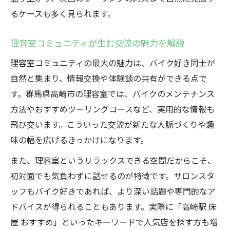
理容室でバイク好きが重視する条件を解説
るケースも多く見られます。
理容室選びで失敗しないための注意点
理容室コミュニティが生む交流の魅力を解説
理容室の口コミやSNS情報を活用する方法
理容室コミュニティの最大の魅力は、バイク好き同士が
高崎で理容室に集まる理由を深掘り
自然と集まり、情報交換や体験談の共有ができる点で
理容室にバイク好きが集まる背景を探る
す。群馬県高崎市の理容室では、バイクのメンテナンス
理容室の魅力が高崎で支持される理由
方法やおすすめツーリングコースなど、実用的な情報も
理容室コミュニティが高崎で育つ要因とは
飛び交います。こういった交流が新たな人脈づくりや趣
理容室に集うバイク仲間のリアル体験談
味の幅を広げるきっかけになります。
理容室が高崎で愛される秘密を徹底解説
また、理容室というリラックスできる空間だからこそ、
メンズヘアとバイク談義が叶う心地良さ
初対面でも気負わずに話せるのが特徴です。サロンスタ
理容室で実現するメンズヘアの最旬トレン
ッフもバイク好きであれば、より深い話題や専門的なア
ド
ドバイスが得られることもあります。実際に「高崎駅 床
理容室でバイク談義が弾む空間作りの工夫
屋 おすすめ」といったキーワードで人気店を探す方も増