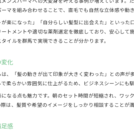
直毛からくせ毛風へ髪質改善パーマの提案
風メンズパーマへの大変身を叶える事例が増えています。
パーマを組み合わせることで、直毛でも自然な立体感や動
メンズパーマで叶える髪質改善のポイント
髪質改善パーマの選び方とメンズパーマ活用法
トが楽になった」「自分らしい髪型に出会えた」といった
リートメントや適切な薬剤選定を徹底しており、安心して
最新メンズパーマで髪質の悩みを解消する方法
スタイルを群馬で実現できることが分かります。
直毛を活かす髪質改善メンズパーマ体験談
立体感を演出する群馬発メンズパーマの選び方
の変化
直毛でも立体感を出すメンズパーマ選びのコツ
群馬で人気の立体感メンズパーマスタイル紹介
らは、「髪の動きが出て印象が大きく変わった」との声が
ルで柔らかい雰囲気に仕上がるため、ビジネスシーンにも
くせ毛風パーマで作る自然なボリューム感とは
立体感重視のメンズパーマデザイン選び方ガイド
楽になる点も魅力です。朝のセット時間が短縮され、ワッ
の際は、髪質や希望のイメージをしっかり相談することが
直毛を活かす群馬発メンズパーマの魅力解説
満足感