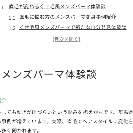
直毛が変わるくせ毛風メンズパーマ体験談
直毛に悩む方のメンズパーマ変身事例紹介
くせ毛風メンズパーマで新たな自分発見体験談
群馬で叶う直毛からメンズパーマへの大変身例
実際のメンズパーマ体験で分かる直毛の変化
直毛男性がメンズパーマで得た自信と満足感
群馬で理想を叶える自然派メンズパーマ術
風メンズパーマ体験談
群馬で選ばれる自然派メンズパーマの特徴
直毛におすすめな群馬のメンズパーマ技術
紹介
自然な仕上がりを叶えるメンズパーマ術
メンズパーマで直毛を活かす自然派施術の流れ
トしても動きが出づらいという悩みを抱えがちです。群馬
群馬発の自然派メンズパーマ最新トレンド
る事例が増えています。実際、直毛でヘアスタイルに変化
も多く聞かれます。
メンズパーマなら直毛の悩みも自在に解決