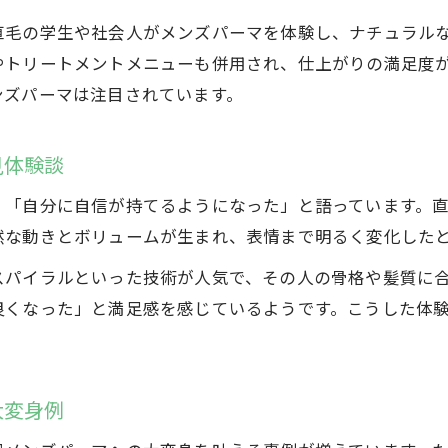
直毛にメンズパーマをかけるメリットと注意点
直毛の学生や社会人がメンズパーマを体験し、ナチュラル
やトリートメントメニューも併用され、仕上がりの満足度
くせ毛風メンズパーマで悩みを解決する方法
ンズパーマは注目されています。
直毛男子にも合うメンズパーマの選び方ガイド
メンズパーマの施術で直毛でも自分らしい髪へ
見体験談
直毛の悩みを解消するメンズパーマの秘訣紹介
くせ毛風デザインで毎朝のスタイリング革命
、「自分に自信が持てるようになった」と語っています。
然な動きとボリュームが生まれ、表情まで明るく変化した
くせ毛風メンズパーマで朝のセットが簡単に
直毛から変わるスタイリング時短のコツとは
スパイラルといった技術が人気で、その人の骨格や髪質に
良くなった」と満足感を感じているようです。こうした体
メンズパーマで実感する毎朝のセットの楽さ
くせ毛風パーマが実現するスタイリング革命
直毛でもメンズパーマで自然な動きを演出
大変身例
髪質改善を目指すメンズへ最新パーマ提案