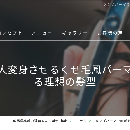
メンズパーマ
コンセプト
メニュー
ギャラリー
お客様の声
スタッフ
大変身させるくせ毛風パー
る理想の髪型
群馬県高崎の理容室ならairyu hair
コラム
メンズパーマで直毛