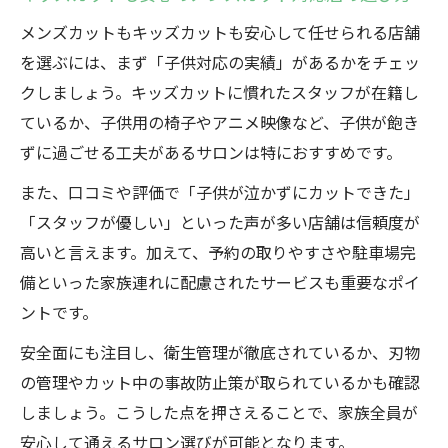
メンズカットが得意な高崎サロンの選び方
メンズカットもキッズカットも安心して任せられる店舗
高崎で親子カットが叶うサロンの価値とは
を選ぶには、まず「子供対応の実績」があるかをチェッ
家族のヘアカットはメンズカットが決め手に
クしましょう。キッズカットに慣れたスタッフが在籍し
メンズカットで家族のヘアスタイルがまと
ているか、子供用の椅子やアニメ映像など、子供が飽き
まる理由
ずに過ごせる工夫があるサロンは特におすすめです。
キッズカットと合わせて考える高崎の選び
また、口コミや評価で「子供が泣かずにカットできた」
方
「スタッフが優しい」といった声が多い店舗は信頼度が
家族で通うメンズカット店の魅力を徹底解
高いと言えます。加えて、予約の取りやすさや駐車場完
説
備といった家族連れに配慮されたサービスも重要なポイ
高崎で見つかる家族向けメンズカット活用
ントです。
術
安全面にも注目し、衛生管理が徹底されているか、刃物
メンズカットが子供カットにもおすすめな
の管理やカット中の事故防止策が取られているかも確認
理由
しましょう。こうした点を押さえることで、家族全員が
高崎のメンズカットが子供の笑顔を引き出す秘
安心して通えるサロン選びが可能となります。