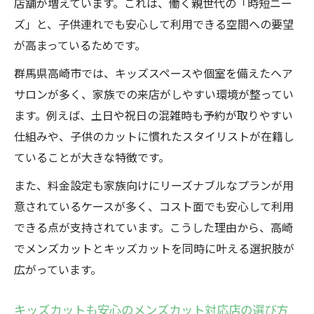
メンズカットも得意な高崎のキッズカット
店舗が増えています。これは、働く親世代の「時短ニー
対応店
ズ」と、子供連れでも安心して利用できる空間への要望
が高まっているためです。
キッズカットで注目の高崎サロン選びのポ
イント
群馬県高崎市では、キッズスペースや個室を備えたヘア
高崎のメンズカット店でキッズカットもお
サロンが多く、家族での来店がしやすい環境が整ってい
得に
ます。例えば、土日や祝日の混雑時も予約が取りやすい
子供と一緒に楽しめる高崎のカット体験談
仕組みや、子供のカットに慣れたスタイリストが在籍し
ていることが大きな特徴です。
親子で通える高崎のメンズカット最新事情
親子で利用できる高崎のメンズカットサー
また、料金設定も家族向けにリーズナブルなプランが用
ビス
意されているケースが多く、コスト面でも安心して利用
できる点が支持されています。こうした理由から、高崎
キッズカットとメンズカットの同時施術が
でメンズカットとキッズカットを同時に叶える選択肢が
人気
広がっています。
高崎で進化する親子向けメンズカットの魅
力
キッズカットも安心のメンズカット対応店の選び方