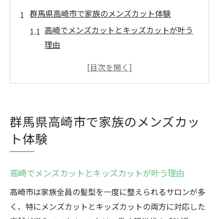
群馬県高崎市で家族のメンズカット体験
高崎でメンズカットとキッズカットが叶う
理由
キッズカットも安心のメンズカット対応店
の選び方
メンズカットで家族の身だしなみを整える
メリット
群馬県高崎市で家族のメンズカッ
口コミで話題の高崎メンズカット体験ポイ
ト体験
ント
子供と一緒に通えるメンズカット店の特徴
キッズカット希望なら高崎で叶える満足感
高崎でメンズカットとキッズカットが叶う理由
高崎で見つかるキッズカットとメンズカッ
高崎市は家族全員の髪型を一度に整えられるサロンが多
トの魅力
く、特にメンズカットとキッズカットの両方に対応した