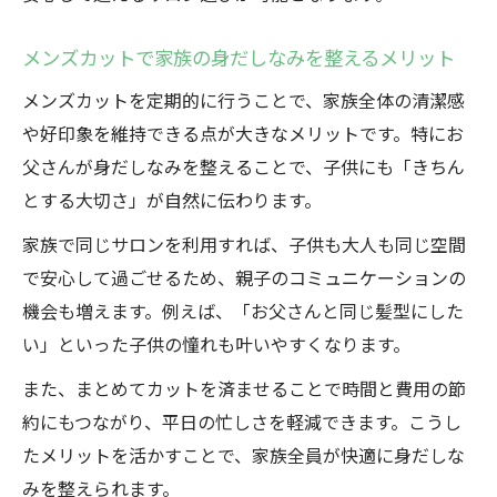
訣
メンズカットが子供に人気の高崎サロンの
メンズカットで家族の身だしなみを整えるメリット
特徴
メンズカットを定期的に行うことで、家族全体の清潔感
キッズカットで笑顔があふれるメンズカッ
や好印象を維持できる点が大きなメリットです。特にお
ト体験
父さんが身だしなみを整えることで、子供にも「きちん
高崎のメンズカットが親子で選ばれる理由
とする大切さ」が自然に伝わります。
子供も楽しめる高崎のメンズカットサービ
家族で同じサロンを利用すれば、子供も大人も同じ空間
ス
で安心して過ごせるため、親子のコミュニケーションの
安心して任せられる高崎のメンズカット技
機会も増えます。例えば、「お父さんと同じ髪型にした
術
い」といった子供の憧れも叶いやすくなります。
キッズカットとともに高崎ならではの魅力発見
また、まとめてカットを済ませることで時間と費用の節
高崎のキッズカットとメンズカット体験の
約にもつながり、平日の忙しさを軽減できます。こうし
魅力
たメリットを活かすことで、家族全員が快適に身だしな
メンズカットで広がる高崎ならではのサー
みを整えられます。