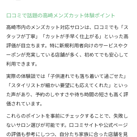
ビス
キッズカットに強い高崎メンズカット店の
口コミで話題の高崎メンズカット体験ポイント
選択肢
高崎市内のメンズカット対応サロンは、口コミでも「ス
家族で楽しむ高崎のメンズカットとキッズ
タッフが丁寧」「カットが手早く仕上がる」といった高
カット
評価が目立ちます。特に新規利用者向けのサービスやク
高崎の独自サービスでメンズカットがさら
ーポンが充実している店舗が多く、初めてでも安心して
に快適
利用できます。
実際の体験談では「子供連れでも落ち着いて過ごせた」
「スタイリストが細かい要望にも応えてくれた」といっ
た声があり、予約のしやすさや待ち時間の短さも高く評
価されています。
これらのポイントを事前にチェックすることで、失敗し
ないサロン選びが可能です。口コミサイトや公式ページ
の評価も参考にしつつ、自分たち家族に合った店舗を見