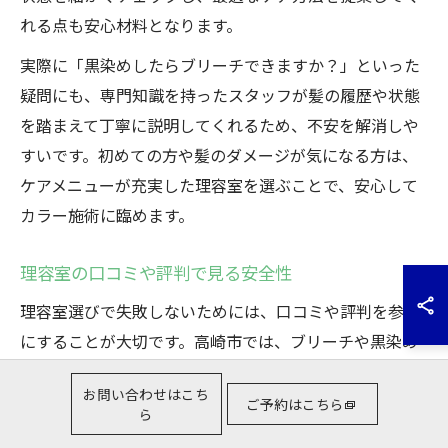
れる点も安心材料となります。
実際に「黒染めしたらブリーチできますか？」といった
疑問にも、専門知識を持ったスタッフが髪の履歴や状態
を踏まえて丁寧に説明してくれるため、不安を解消しや
すいです。初めての方や髪のダメージが気になる方は、
ケアメニューが充実した理容室を選ぶことで、安心して
カラー施術に臨めます。
理容室の口コミや評判で見る安全性
理容室選びで失敗しないためには、口コミや評判を参考
にすることが大切です。高崎市では、ブリーチや黒染め
の施術経験が豊富な理容室が多く、実際の利用者からの
お問い合わせはこち
口コミには「丁寧なカウンセリングで安心できた」「仕
ご予約はこちら
ら
上がりが理想通りだった」といった声が多く見られま