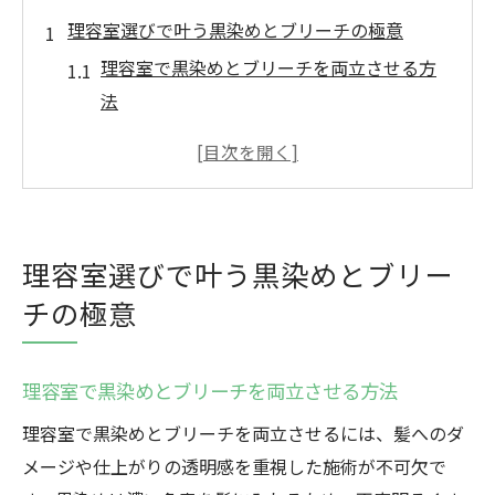
理容室選びで叶う黒染めとブリーチの極意
理容室で黒染めとブリーチを両立させる方
法
理容室選びが黒染めの仕上がりに影響する
理由
しっかりブリーチ出来る理容室の技術力と
は
理容室選びで叶う黒染めとブリー
理容室でのカウンセリングが重要な理由
チの極意
口コミで評判の理容室を選ぶコツと注意点
群馬県高崎市で理想の黒染めを実現する方法
理容室で黒染めとブリーチを両立させる方法
理容室で実践する黒染めのメリットと注意
点
理容室で黒染めとブリーチを両立させるには、髪へのダ
理容室で叶える理想の髪色チェンジの流れ
メージや仕上がりの透明感を重視した施術が不可欠で