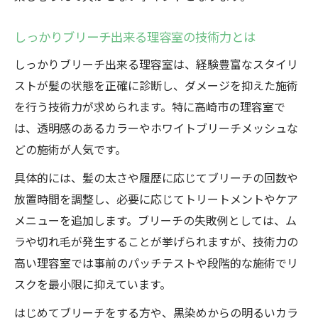
理容室の事前カウンセリング活用法を解説
理容室ならではの髪色チェンジ失敗回避術
しっかりブリーチ出来る理容室の技術力とは
施術前に理容室で伝えるべき大切なこと
しっかりブリーチ出来る理容室は、経験豊富なスタイリ
理容室のアフターケアが髪色維持に重要な
ストが髪の状態を正確に診断し、ダメージを抑えた施術
理由
を行う技術力が求められます。特に高崎市の理容室で
理容室利用時のよくある失敗とその対策
は、透明感のあるカラーやホワイトブリーチメッシュな
どの施術が人気です。
具体的には、髪の太さや履歴に応じてブリーチの回数や
放置時間を調整し、必要に応じてトリートメントやケア
メニューを追加します。ブリーチの失敗例としては、ム
ラや切れ毛が発生することが挙げられますが、技術力の
高い理容室では事前のパッチテストや段階的な施術でリ
スクを最小限に抑えています。
はじめてブリーチをする方や、黒染めからの明るいカラ