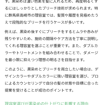
す。黒染めは濃い色素を髪に入れるため、再度明るくす
高崎市の理容室で相談する際のチェックポ
るにはしっかりとしたブリーチ技術が求められます。特
イント
に群馬県高崎市の理容室では、髪質や履歴を見極めたう
理容室選びで失敗しないための質問例
えで段階的なブリーチを行うケースが多いです。
ブリーチ後の黒染めに強い理容室の特徴
例えば、黒染め後すぐにブリーチをするとムラや赤みが
しっかりブリーチしたい方必見の理容室ガイド
残りやすいため、施術の間隔やケア方法を丁寧に説明し
理容室のしっかりブリーチ対応力とは何か
てくれる理容室を選ぶことが重要です。また、ダブルカ
理容室で安心して任せるための下調べ方法
ラーやトリートメントを組み合わせることで、ダメージ
髪質別におすすめの理容室を選ぶポイント
を最小限に抑えつつ理想の明るさを目指せます。
ブリーチ後のケアも重視する理容室の探し
このように、黒染めとブリーチを両立したい場合は、デ
方
ザインカラーやダブルカラーに強い理容室を選び、プロ
理容室スタッフとの理想の共有方法
によるカウンセリングで自分の髪の状態や目標に合った
黒染めと明るい髪色を両立する理容室の選び方
提案を受けることが成功のポイントです。
理容室で黒染め後の明るい髪色は実現でき
る？
理容室選びが黒染めの仕上がりに影響する理由