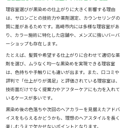
明るさと艶を両立する理容室の施術内容
理容室選びが黒染めの仕上がりに大きく影響する理由
理容室のカウンセリングで伝えるべき要望
は、サロンごとの技術力や薬剤選定、カウンセリングの
経験豊富な理容室スタッフがいるかの見極
質に差があるためです。高崎市内には多様な理容室があ
め方
り、カラー施術に特化した店舗や、メンズに強いバーバ
ーショップも存在します。
黒染め後のブリーチ回数と理容室の提案力
ブリーチも安心な高崎市理容室の特徴とは
たとえば、髪質や希望する仕上がりに合わせて適切な薬
理容室で安心してブリーチを任せる条件
剤を選び、ムラなく均一な黒染めを実現できる理容室
は、色持ちや手触りにも違いが出ます。また、口コミや
高崎市理容室の強みと対応力をチェック
評判で「仕上がりが満足」と評価されている理容室は、
理容室のダメージケア施術が安心できる理
技術面だけでなく提案力やアフターケアにも力を入れて
由
いるケースが多いです。
理容室の口コミや評判で見る安全性
黒染め後の色落ちや次回のヘアカラーを見据えたアドバ
理容室の施術後フォローサービスとは
イスをもらえるかどうかも、理想のヘアスタイルを長く
髪色チェンジを失敗しないための理容室活用術
楽しむうえで欠かせないポイントとなります。