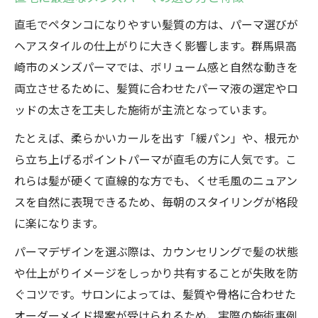
直毛からくせ毛風へ変化するパーマ施術法
直毛でペタンコになりやすい髪質の方は、パーマ選びが
ヘアスタイルの仕上がりに大きく影響します。群馬県高
ペタンコ髪の悩みを解消する最新パーマ技
崎市のメンズパーマでは、ボリューム感と自然な動きを
術
両立させるために、髪質に合わせたパーマ液の選定やロ
自然なボリューム感を作るメンズパーマの
ッドの太さを工夫した施術が主流となっています。
コツ
高崎で評判のメンズパーマが選ばれる理由
たとえば、柔らかいカールを出す「緩パン」や、根元か
ら立ち上げるポイントパーマが直毛の方に人気です。こ
ボリュームアップしたいならメンズパーマが最
れらは髪が硬くて直線的な方でも、くせ毛風のニュアン
適
スを自然に表現できるため、毎朝のスタイリングが格段
直毛の悩みを解消するボリュームアップ術
に楽になります。
メンズパーマで生まれるふんわり感の魅力
パーマデザインを選ぶ際は、カウンセリングで髪の状態
メンズパーマでつくる立体感とくせ毛風仕
や仕上がりイメージをしっかり共有することが失敗を防
上げ
ぐコツです。サロンによっては、髪質や骨格に合わせた
ボリューム感を持続させるスタイリング法
オーダーメイド提案が受けられるため、実際の施術事例