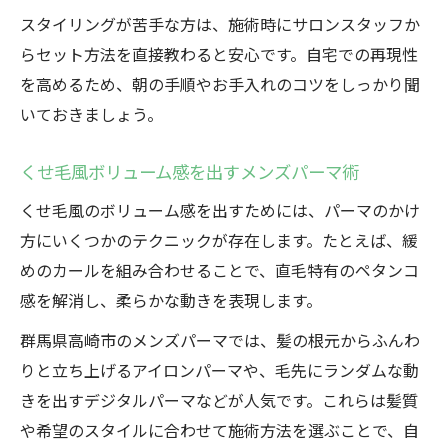
ペタンコ髪におすすめのスタイリング方法
スタイリングが苦手な方は、施術時にサロンスタッフか
らセット方法を直接教わると安心です。自宅での再現性
メンズパーマを長持ちさせるケアのポイン
を高めるため、朝の手順やお手入れのコツをしっかり聞
ト
いておきましょう。
ボリューム感を保つ日常のアレンジ術
失敗しないパーマ選びと髪質改善のコツ
くせ毛風ボリューム感を出すメンズパーマ術
理想のメンズパーマ選びのポイント解説
くせ毛風のボリューム感を出すためには、パーマのかけ
パーマに失敗しないためのカウンセリング
方にいくつかのテクニックが存在します。たとえば、緩
術
めのカールを組み合わせることで、直毛特有のペタンコ
髪質改善トリートメントとパーマの併用法
感を解消し、柔らかな動きを表現します。
スパイラルパーマの欠点と対策方法
群馬県高崎市のメンズパーマでは、髪の根元からふんわ
パーマは最低何cmからかけられるかの目安
りと立ち上げるアイロンパーマや、毛先にランダムな動
きを出すデジタルパーマなどが人気です。これらは髪質
や希望のスタイルに合わせて施術方法を選ぶことで、自