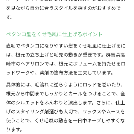
ペタンコ髪におすすめなメンズパーマの種
を見ながら自分に合うスタイルを探すのがおすすめで
類
す。
くせ毛風ヘアを叶える群馬県高崎の新提案
メンズパーマで実現するくせ毛風スタイル
ペタンコ髪をくせ毛風に仕上げるポイント
高崎で注目のくせ毛風パーマ提案とは
直毛でペタンコになりやすい髪をくせ毛風に仕上げるに
直毛からくせ毛風へ変身する新しい選択肢
は、根元の立ち上げと毛先の動きが重要です。群馬県高
群馬のメンズパーマが人気の理由を考察
崎市のヘアサロンでは、根元にボリュームを持たせるロ
ッドワークや、薬剤の塗布方法を工夫しています。
メンズパーマならではの動きとボリューム
感
具体的には、毛流れに逆らうようにロッドを巻いたり、
直毛でも簡単に決まる最新メンズパーマ体験
根元から中間までしっかりとカールをつけることで、全
直毛対応メンズパーマの施術プロセスを解
体のシルエットをふんわりと演出します。さらに、仕上
説
げのスタイリング剤選びも大切で、ワックスやムースを
使うことで、くせ毛風の動きを一日中キープしやすくな
短い髪でもできるメンズパーマの仕上がり
ります。
事例