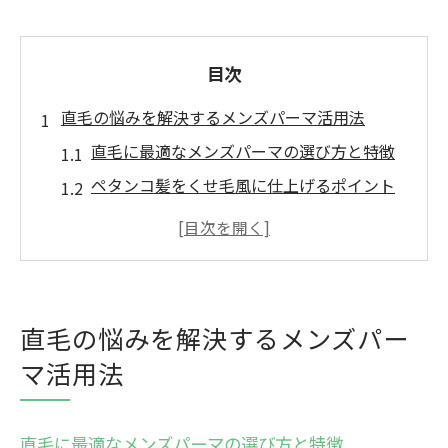
目次
直毛の悩みを解決するメンズパーマ活用法
直毛に最適なメンズパーマの選び方と特徴
ペタンコ髪をくせ毛風に仕上げるポイント
くせ毛風ボリューム感を出すメンズパーマ
術
ストレートパーマとメンズパーマの違いを
解説
直毛の悩みを解決するメンズパー
パーマに向いていない髪質と対策方法
マ活用法
高崎発・ペタンコ髪が変わる自然なくせ毛風術
高崎のメンズパーマで叶う自然な立体感ヘ
直毛に最適なメンズパーマの選び方と特徴
ア