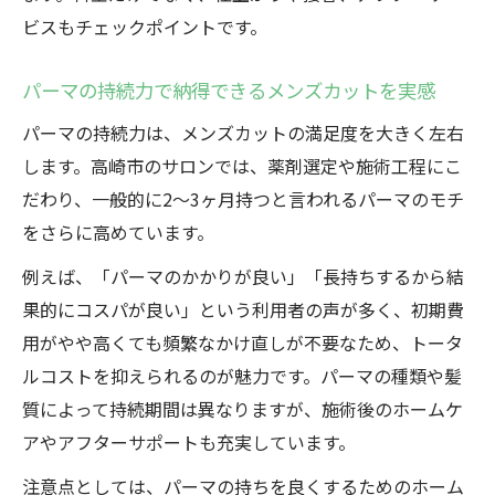
ビスもチェックポイントです。
パーマの持続力で納得できるメンズカットを実感
パーマの持続力は、メンズカットの満足度を大きく左右
します。高崎市のサロンでは、薬剤選定や施術工程にこ
だわり、一般的に2〜3ヶ月持つと言われるパーマのモチ
をさらに高めています。
例えば、「パーマのかかりが良い」「長持ちするから結
果的にコスパが良い」という利用者の声が多く、初期費
用がやや高くても頻繁なかけ直しが不要なため、トータ
ルコストを抑えられるのが魅力です。パーマの種類や髪
質によって持続期間は異なりますが、施術後のホームケ
アやアフターサポートも充実しています。
注意点としては、パーマの持ちを良くするためのホーム