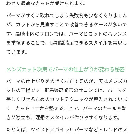
わせた最適なカットが受けられます。
パーマがすぐに取れてしまう失敗例も少なくありません
が、カットから見直すことで改善できるケースが多いで
す。高崎市内のサロンでは、パーマとカットのバランス
を重視することで、長期間満足できるスタイルを実現し
ています。
メンズカット次第でパーマの仕上がりが変わる秘密
パーマの仕上がりを大きく左右するのが、実はメンズカ
ットの工程です。群馬県高崎市のサロンでは、パーマを
美しく見せるためのカットテクニックが導入されていま
す。カットで土台を整えることで、パーマのカールや動
きが際立ち、理想のスタイルが作りやすくなります。
たとえば、ツイストスパイラルパーマなどトレンドのス