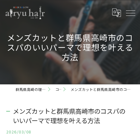
メンズカットと群馬県高崎市のコ
スパのいいパーマで理想を叶える
方法
群馬県高崎の理容室ならairyu hair
コラム
メンズカットと群馬県高崎市のコスパのいいパーマで理想を叶える方法
メンズカットと群馬県高崎市のコスパの
いいパーマで理想を叶える方法
2026/03/08