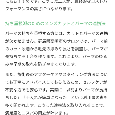
にもおすすめです。こうした工夫が、最終的なコストパ
フォーマンスの高さにつながります。
持ち重視派のためのメンズカットとパーマの連携法
パーマの持ちを重視する方には、カットとパーマの連携
が欠かせません。群馬県高崎市のサロンでは、パーマ前
のカット段階から毛先の厚みや長さを調整し、パーマが
長持ちする土台を作ります。これにより、パーマのゆる
みや早期の取れを防ぎやすくなります。
また、施術後のアフターケアやスタイリング方法につい
ても丁寧にアドバイスしてもらえるため、セルフケアが
不安な方でも安心です。実際に「以前よりパーマが長持
ちした」「手入れが簡単になった」という利用者の声も
多く聞かれます。こうした連携法を取り入れることで、
満足度とコスパの両立が叶います。