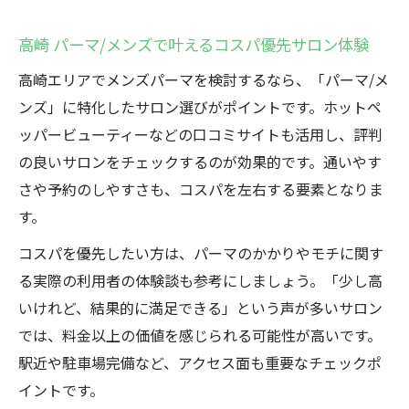
高崎 パーマ/メンズで叶えるコスパ優先サロン体験
高崎エリアでメンズパーマを検討するなら、「パーマ/メ
ンズ」に特化したサロン選びがポイントです。ホットペ
ッパービューティーなどの口コミサイトも活用し、評判
の良いサロンをチェックするのが効果的です。通いやす
さや予約のしやすさも、コスパを左右する要素となりま
す。
コスパを優先したい方は、パーマのかかりやモチに関す
る実際の利用者の体験談も参考にしましょう。「少し高
いけれど、結果的に満足できる」という声が多いサロン
では、料金以上の価値を感じられる可能性が高いです。
駅近や駐車場完備など、アクセス面も重要なチェックポ
イントです。