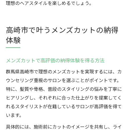
理想のヘアスタイルを楽しめるでしょう。
高崎市で叶うメンズカットの納得
体験
メンズカットで高評価の納得体験を得る方法
群馬県高崎市で理想のメンズカットを実現するには、カ
ウンセリング重視のサロンを選ぶことがポイントです。
特に、髪質や骨格、普段のスタイリングの悩みを丁寧に
ヒアリングし、それぞれに合った仕上がりを提案してく
れるスタイリストが在籍しているサロンが高評価を得て
います。
具体的には、施術前にカットのイメージを共有し、ライ