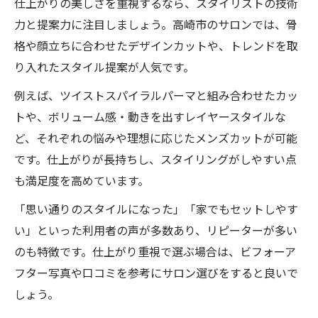
仕上がりの美しさを重視するなら、スタイリストの技術
力と提案力に注目しましょう。高崎市のサロンでは、骨
格や顔立ちに合わせたデザインカットや、トレンドを取
り入れたスタイル提案が人気です。
例えば、ツイストスパイラルパーマと組み合わせたカッ
トや、ボリューム感・動きを出すレイヤースタイルな
ど、それぞれの悩みや理想に応じたメンズカットが可能
です。仕上がりが長持ちし、スタイリングがしやすい点
も満足度を高めています。
「思い通りのスタイルになった」「家でもセットしやす
い」といった利用者の声が多数あり、リピーターが多い
のも特徴です。仕上がり重視で選ぶ場合は、ビフォーア
フター写真や口コミを参考にサロン選びをすると良いで
しょう。