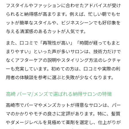
フスタイルやファッションに合わせたアドバイスが受け
られると納得感が高まります。例えば、忙しい朝でもセ
ットが簡単なスタイルや、ビジネスシーンでも好印象を
与える清潔感のあるカットが人気です。
また、口コミで「再現性が高い」「時間が経ってもまと
まりやすい」といった声が多いサロンは、技術力だけで
なくアフターケアの説明やスタイリング方法のレクチャ
ーも充実しています。初めての方は、口コミや実際の利
用者の体験談を参考に選ぶと失敗が少なくなります。
高崎 パーマ/メンズで選ばれる納得サロンの特徴
高崎市でパーマやメンズカットが得意なサロンは、パー
マのかかりやモチの良さに定評があります。特に、髪質
やダメージレベルを見極めて薬剤を選定し、仕上がりが