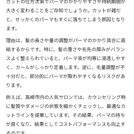
カットの仕方次第でパーマのかかりやすさや持続期間が
少し高めでもコスパ良いパーマとは何かを
大きく変わることをご存知でしょうか。カットが雑だ
解説
と、せっかくのパーマもすぐに落ちてしまう原因となり
ます。
理想のパーマをコスパで選ぶ際のポイント
メンズカットと相性抜群なパーマの選び方
理由は、髪の長さや量の調整がパーマのかかり具合に直
とは
結するからです。特に、髪の重さや毛先の厚みがバラン
高崎 パーマ/メンズでコスパ重視のパーマ体
スよく整えられていると、パーマ液が均等に浸透しやす
験
く、カールがしっかり定着します。逆に、毛量調整が不
十分だと、部分的にパーマが取れやすくなるリスクがあ
高崎市で叶うメンズカットの納得体験
ります。
メンズカットで高評価の納得体験を得る方
法
例えば、高崎市内の人気サロンでは、カウンセリング時
に髪質やダメージの状態を細かくチェックし、最適なカ
高崎 パーマ/メンズで選ばれる納得サロンの
ットラインを提案しています。その結果、パーマの持ち
特徴
が良くなり、結果としてコストパフォーマンスも向上す
仕上がり重視で満足度の高いメンズカット
るのです。