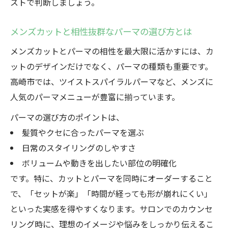
ストで判断しましょう。
メンズカットと相性抜群なパーマの選び方とは
メンズカットとパーマの相性を最大限に活かすには、カ
ットのデザインだけでなく、パーマの種類も重要です。
高崎市では、ツイストスパイラルパーマなど、メンズに
人気のパーマメニューが豊富に揃っています。
パーマの選び方のポイントは、
髪質やクセに合ったパーマを選ぶ
日常のスタイリングのしやすさ
ボリュームや動きを出したい部位の明確化
です。特に、カットとパーマを同時にオーダーすること
で、「セットが楽」「時間が経っても形が崩れにくい」
といった実感を得やすくなります。サロンでのカウンセ
リング時に、理想のイメージや悩みをしっかり伝えるこ