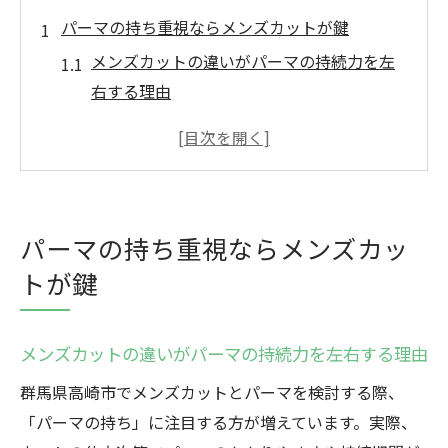
パーマの持ち重視ならメンズカットが鍵
メンズカットの違いがパーマの持続力を左
右する理由
パーマがかかりやすいメンズカットのコツ
と選び方
コスパ重視で選ぶメンズカットとパーマの
組み合わせ
パーマの持ち重視ならメンズカッ
持ちが良いパーマには最適なメンズカット
トが鍵
が必要
メンズカット次第でパーマの仕上がりが変
わる秘密
メンズカットの違いがパーマの持続力を左右する理由
仕上がりとコスパから選ぶ理想のパーマ
群馬県高崎市でメンズカットとパーマを検討する際、
メンズカットの仕上がりがパーマの満足度
「パーマの持ち」に注目する方が増えています。実際、
に直結