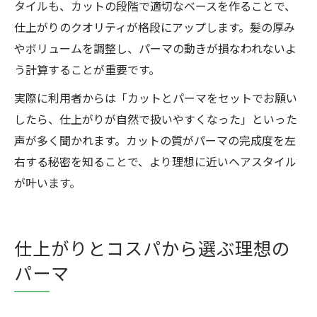
タイルも、カットの段階で適切なベースを作ることで、
仕上がりのクオリティが格段にアップします。髪の厚み
やボリュームを調整し、パーマの動きが損なわれないよ
う計算することが重要です。
実際に利用者からは「カットとパーマをセットでお願い
したら、仕上がりが自然で扱いやすくなった」といった
声が多く聞かれます。カットの質がパーマの完成度を左
右する秘密を知ることで、より理想に近いヘアスタイル
が叶います。
仕上がりとコスパから選ぶ理想の
パーマ