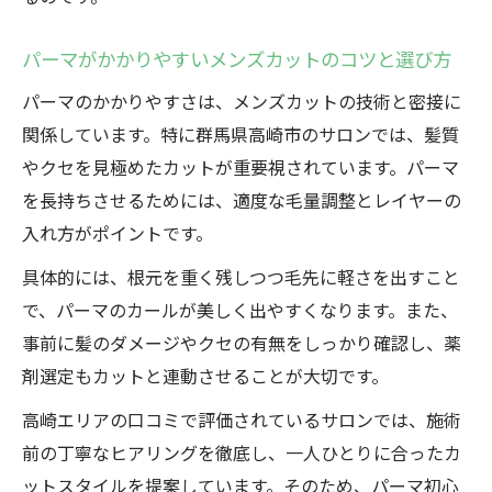
を体験
口コミで選ぶメンズカットのコスパ優良サ
パーマがかかりやすいメンズカットのコツと選び方
ロン
パーマのかかりやすさは、メンズカットの技術と密接に
パーマの持続力で納得できるメンズカット
関係しています。特に群馬県高崎市のサロンでは、髪質
を実感
やクセを見極めたカットが重要視されています。パーマ
長く楽しめるメンズパーマの秘密とは
を長持ちさせるためには、適度な毛量調整とレイヤーの
パーマが数ヶ月持続する理由とメンズカッ
入れ方がポイントです。
トの関係
具体的には、根元を重く残しつつ毛先に軽さを出すこと
メンズパーマを長持ちさせるコスパ重視の
で、パーマのカールが美しく出やすくなります。また、
秘訣
事前に髪のダメージやクセの有無をしっかり確認し、薬
髪質に合わせたメンズカットでパーマの持
剤選定もカットと連動させることが大切です。
ちアップ
高崎エリアの口コミで評価されているサロンでは、施術
高崎 パーマ/メンズに人気の長持ちスタイル
前の丁寧なヒアリングを徹底し、一人ひとりに合ったカ
を紹介
ットスタイルを提案しています。そのため、パーマ初心