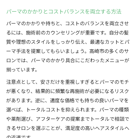
パーマのかかりとコストバランスを両立する方法
パーマのかかりや持ちと、コストのバランスを両立させ
るには、施術前のカウンセリングが重要です。自分の髪
質や理想のスタイルをしっかり伝え、最適なカットとパ
ーマ手法を提案してもらいましょう。高崎市の多くのサ
ロンでは、パーマのかかり具合にこだわったメニューが
揃っています。
注意点として、安さだけを重視しすぎるとパーマのモチ
が悪くなり、結果的に頻繁な再施術が必要になるリスク
があります。逆に、適度な価格でも持ちの良いパーマを
選べば、トータルコストを抑えられます。パーマの種類
や薬剤選び、アフターケアの提案までトータルで相談で
きるサロンを選ぶことが、満足度の高いヘアスタイルへ
の近道です。