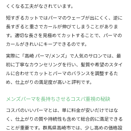
くくなる工夫がなされています。
短すぎるカットではパーマのウェーブが出にくく、逆に
長すぎると重さでカールが伸びてしまうことがありま
す。適切な長さを見極めてカットすることで、パーマの
カールがきれいにキープできるのです。
実際に「高崎 パーマ/メンズ」で人気のサロンでは、最
初に丁寧なカウンセリングを行い、髪質や希望のスタイ
ルに合わせてカットとパーマのバランスを調整するた
め、仕上がりの満足度が高いと評判です。
メンズパーマを長持ちさせるコスパ重視の秘訣
コスパのいいパーマとは、単に料金が安いだけではな
く、仕上がりの質や持続性も含めて総合的に満足できる
ことが重要です。群馬県高崎市では、少し高めの価格設