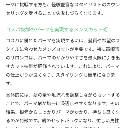
ーマに挑戦する方も、経験豊富なスタイリストのカウン
セリングを受けることで失敗しづらくなります。
コスパ抜群のパーマを実現するメンズカット術
コスパに優れたパーマを実現するには、髪質や希望のス
タイルに合わせたメンズカットが重要です。特に高崎市
のサロンでは、パーマのかかりやすさを最大限に引き出
すカット技術が評価されています。これにより、パーマ
の仕上がりが良くなり、スタイリングも簡単になりま
す。
具体的には、髪の量や毛流れを調整しながらカットする
ことで、パーマ剤が均一に浸透しやすくなります。その
結果、根元からしっかりパーマがかかり、持ちも良くな
るのが特徴です。朝のセットがラクになり、忙しい男性