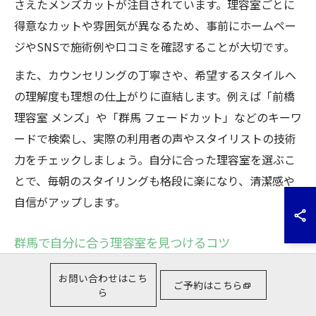
さえたメンズカットが注目されています。理容室ごとに
得意なカットや雰囲気が異なるため、事前にホームペー
ジやSNSで施術例や口コミを確認することが大切です。
また、カウンセリングの丁寧さや、希望するスタイルへ
の理解度も理想の仕上がりに直結します。例えば「前橋
理容室 メンズ」や「群馬 フェードカット」などのキーワ
ードで検索し、実際の利用者の声やスタイリストの技術
力をチェックしましょう。自分に合った理容室を選ぶこ
とで、毎朝のスタイリングも格段に楽になり、清潔感や
自信がアップします。
群馬で自分に合う理容室を見つけるコツ
群馬県で自分にぴったりの理容室を探す際は、立地やア
お問い合わせはこち
ご予約はこちら
クセスの良さだけでなく、得意とするメンズカットのジ
ら
ャンルも比較検討しましょう。例えば「太田 理容室」や