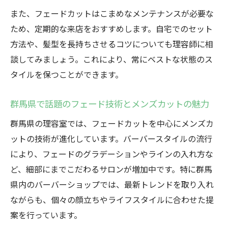
また、フェードカットはこまめなメンテナンスが必要な
識
ため、定期的な来店をおすすめします。自宅でのセット
群馬県で人気のメンズカットスタイルとは
方法や、髪型を長持ちさせるコツについても理容師に相
自分に似合うメンズカットの選び方ポイン
談してみましょう。これにより、常にベストな状態のス
ト
タイルを保つことができます。
トレンドを押さえるメンズカットの最新事
情
群馬県で話題のフェード技術とメンズカットの魅力
個性を際立てるBARBERスタイルの楽しみ方
群馬県の理容室では、フェードカットを中心にメンズカ
メンズカットで叶う個性派BARBERスタイ
ットの技術が進化しています。バーバースタイルの流行
ル
により、フェードのグラデーションやラインの入れ方な
BARBERスタイルの楽しみ方とメンズカッ
ど、細部にまでこだわるサロンが増加中です。特に群馬
トの関係
県内のバーバーショップでは、最新トレンドを取り入れ
理容室で個性を出すメンズカットの工夫
ながらも、個々の顔立ちやライフスタイルに合わせた提
自分らしさを表現するメンズカットアレン
案を行っています。