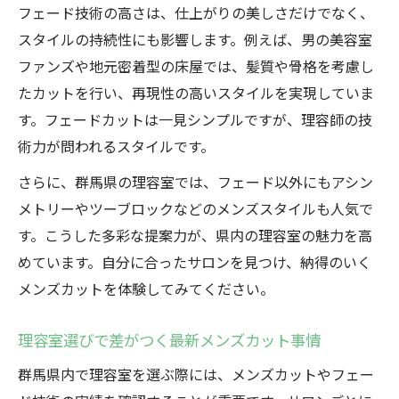
ジ術
フェード技術の高さは、仕上がりの美しさだけでなく、
BARBER流メンズカットで日常をアップデ
スタイルの持続性にも影響します。例えば、男の美容室
ート
ファンズや地元密着型の床屋では、髪質や骨格を考慮し
自分に合うメンズカットを群馬で選ぶポイント
たカットを行い、再現性の高いスタイルを実現していま
理想に近づくメンズカットの選び方ガイド
す。フェードカットは一見シンプルですが、理容師の技
術力が問われるスタイルです。
群馬で自分に合う理容室を見つけるコツ
メンズカットが得意な理容室の特徴を解説
さらに、群馬県の理容室では、フェード以外にもアシン
メトリーやツーブロックなどのメンズスタイルも人気で
フェードやBARBERスタイルを選ぶ基準と
す。こうした多彩な提案力が、県内の理容室の魅力を高
は
めています。自分に合ったサロンを見つけ、納得のいく
失敗しないメンズカット選びのポイント集
メンズカットを体験してみてください。
週末に通える群馬の理容室活用法を解説
メンズカットで週末を充実させる理容室活
理容室選びで差がつく最新メンズカット事情
用術
群馬県内で理容室を選ぶ際には、メンズカットやフェー
群馬県で通いやすい理容室の選び方を紹介