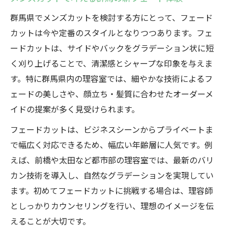
ル術
群馬県でメンズカットを検討する方にとって、フェード
メンズカットで仕上げる群馬流BARBERデ
カットは今や定番のスタイルとなりつつあります。フェ
ザイン
ードカットは、サイドやバックをグラデーション状に短
BARBERスタイルに強い理容室の特徴とは
く刈り上げることで、清潔感とシャープな印象を与えま
す。特に群馬県内の理容室では、細やかな技術によるフ
群馬県のメンズカットが支持される理由を
ェードの美しさや、顔立ち・髪質に合わせたオーダーメ
解説
イドの提案が多く見受けられます。
個性派BARBERスタイルをメンズカットで
表現
フェードカットは、ビジネスシーンからプライベートま
プロが薦めるBARBER系メンズカットの選
で幅広く対応できるため、幅広い年齢層に人気です。例
び方
えば、前橋や太田など都市部の理容室では、最新のバリ
カン技術を導入し、自然なグラデーションを実現してい
理想の髪型を群馬で見つけるメンズカット入門
ます。初めてフェードカットに挑戦する場合は、理容師
メンズカット初心者が群馬で失敗しないコ
としっかりカウンセリングを行い、理想のイメージを伝
ツ
えることが大切です。
理想の髪型を叶えるメンズカットの基本知