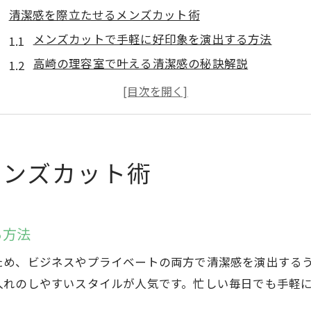
清潔感を際立たせるメンズカット術
メンズカットで手軽に好印象を演出する方法
高崎の理容室で叶える清潔感の秘訣解説
顔剃り付きメンズカットのメリットとは
安い理容室でも質を落とさない選び方
ビジネスで映えるメンズカットのポイント
スキンヘッドで爽やかさを手に入れる方法
メンズカット術
スキンヘッドとメンズカットの違いを知る
理容室でのスキンヘッド施術の流れを解説
る方法
高崎メンズカットのプロが教えるスキンヘッド管理
顔剃りとスキンヘッドの相性の良さに注目
ため、ビジネスやプライベートの両方で清潔感を演出する
スキンヘッドで清潔感を高める毎日のケア法
入れのしやすいスタイルが人気です。忙しい毎日でも手軽
高崎で理想の短髪スタイルを叶える秘訣