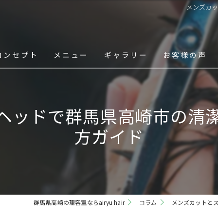
メンズカ
コンセプト
メニュー
ギャラリー
お客様の声
スタッフ
ヘッドで群馬県高崎市の清
方ガイド
群馬県高崎の理容室ならairyu hair
コラム
メンズカットと