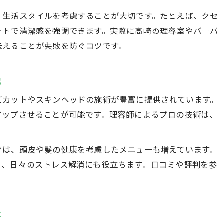
高崎の理容室で選ぶ理想のメンズカット法
、生活スタイルを考慮することが大切です。たとえば、ク
ットで清潔感を強調できます。実際に高崎の理容室やバー
希望の短髪スタイルを叶える相談のコツ
伝えることが失敗を防ぐコツです。
安いメンズカットでも納得の仕上がりを得る
メンズカットで再現性を高めるオーダー方法
説
顔剃りやヘッドスパの併用で短髪を際立たせる
髪質に合うメンズカットの選び方を解説
ズカットやスキンヘッドの施術が豊富に提供されています
アップさせることが可能です。理容師によるプロの技術は
髪質別に最適なメンズカットのポイント
薄毛にも対応するメンズカットの工夫
では、頭皮や髪の健康を考慮したメニューも増えています
高崎理容室で相談できる髪質カウンセリング法
り、日々のストレス解消にも役立ちます。口コミや評判を
安いメンズカット店でも髪質重視の選び方
顔剃りと髪質改善ケアの魅力を紹介
スタイリングしやすいスキンヘッドの魅力
は