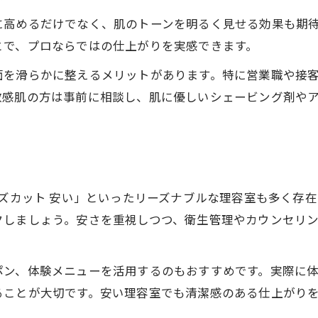
スキンヘッドで朝のセットを簡単にする方法
に高めるだけでなく、肌のトーンを明るく見せる効果も期
メンズカットと組み合わせた楽々スタイリング術
とで、プロならではの仕上がりを実感できます。
高崎のバーバーショップで叶う簡単維持の秘密
面を滑らかに整えるメリットがあります。特に営業職や接
顔剃りで清潔感を保つスキンヘッドの工夫
敏感肌の方は事前に相談し、肌に優しいシェービング剤や
スキンヘッド初心者が知るべきケア方法
群馬県高崎市で叶える快適なメンズヘア
理容室で快適なメンズカットを体験するコツ
高崎の安いサロンで理想のスタイルを実現
ンズカット 安い」といったリーズナブルな理容室も多く存
顔剃りサービスを活かした清潔感アップ術
クしましょう。安さを重視しつつ、衛生管理やカウンセリ
バーバーショップ選びで失敗しないポイント
メンズカットで毎日を快適に過ごす秘訣
ポン、体験メニューを活用するのもおすすめです。実際に
ることが大切です。安い理容室でも清潔感のある仕上がり