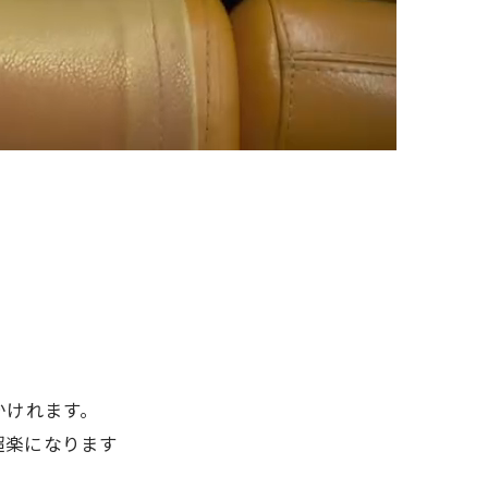
！
かけれます。
超楽になります