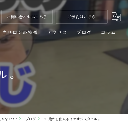
お問い合わせはこちら
ご予約はこちら
当サロンの特徴
アクセス
ブログ
コラム
ヘッドスパ
シェービング
ル 。
メンズ
フェード
パーマ
yu hair
ブログ
50歳から出来るイケオジスタイル 。