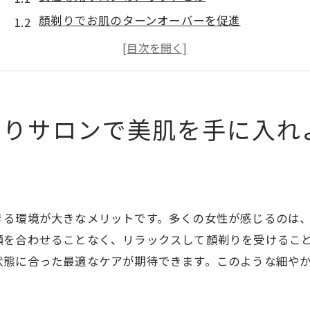
顏剃りでお肌のターンオーバーを促進
群馬県の美容サロンが提供する特別なケア
女性専用サロンの選び方ガイド
プロフェッショナルによる安心の顏剃り体験
顏剃りサロンを利用する前に知っておきたいこと
剃りサロンで美肌を手に入れ
女性のための顏剃りとは？群馬県で試すべき理由
顏剃りの基本とその効果
群馬県で顏剃りが人気の理由
女性専用サービスの特徴
きる環境が大きなメリットです。多くの女性が感じるのは
顏剃りが肌に与えるメリット
顔を合わせることなく、リラックスして顏剃りを受けるこ
状態に合った最適なケアが期待できます。このような細や
群馬県の顏剃りサロンが選ばれる理由
顏剃りの頻度と適切なケア方法