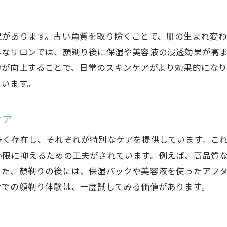
群馬県のプロフェッショナルによる顏剃りサロン体験
プロの技術で肌をリフレッシュ
果があります。古い角質を取り除くことで、肌の生まれ変
群馬県内のおすすめ顏剃りサロン
ルなサロンでは、顏剃り後に保湿や美容液の浸透効果が高
顏剃りの施術の流れと注意点
力が向上することで、日常のスキンケアがより効果的にな
初めての方でも安心！プロの丁寧なカウンセリン
ています。
群馬県のサロンが提供する特別な顏剃りメニュー
顏剃り後のアフターケアとその重要性
ケア
顏剃りで透明感アップ！群馬県の女性専用サロンを紹
多く存在し、それぞれが特別なケアを提供しています。こ
透明感あふれる肌を手に入れる顏剃りの魅力
小限に抑えるための工夫がされています。例えば、高品質
群馬県のトップサロンをご紹介
また、顏剃りの後には、保湿パックや美容液を使ったアフ
顏剃り後の肌の変化を実感しよう
ンでの顏剃り体験は、一度試してみる価値があります。
女性専用サロンの特別なサービス
顏剃りで肌のトーンが明るくなる理由