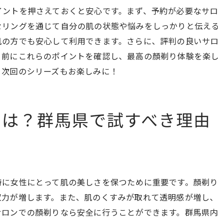
リラックスできる施術環境
イントを押さえておくと安心です。まず、予約が必要なサ
初めての方におすすめのメニュー
セリングを通じて自分の肌の状態や悩みをしっかりと伝え
肌の方でも安心して利用できます。さらに、評判の良いサ
群馬県内の女性のための顏剃りサロンが人気の理由
る前にこれらのポイントを確認し、最高の顏剃り体験を楽
群馬県のサロンの特徴と魅力
。次回のシリーズもお楽しみに！
女性専用サロンの特別なサービス
プロフェッショナルによる安心の施術
顏剃りで得られる美容効果
とは？群馬県で試すべき理由
群馬県のサロンでのリピーターの声
女性のニーズに応える多様なメニュー
理想の美肌を手に入れる群馬県の顏剃りサロンガイド
群馬県のおすすめ顏剃りサロンリスト
特に女性にとって肌の美しさを保つために重要です。顏剃
顏剃りサロンの選び方とポイント
収力が増します。また、肌のくすみが取れて透明感が増し
美肌を保つための顏剃りの頻度
サロンでの顏剃りなら安全に行うことができます。群馬県