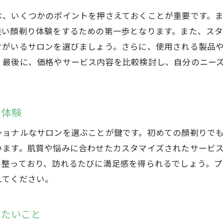
群馬県のサロンで体感する新しい自分
は、いくつかのポイントを押さえておくことが重要です。
群馬県の女性が選ぶ顏剃りサロンの魅力とは
良い顏剃り体験をするための第一歩となります。また、ス
女性が求める顏剃りサロンのポイント
フがいるサロンを選びましょう。さらに、使用される製品
口コミで人気の群馬県の顏剃りサロン
。最後に、価格やサービス内容を比較検討し、自分のニー
女性専用サロンの特別な雰囲気
群馬県のサロンが提供する季節ごとのケア
プロの技術と最新機器が揃うサロン
り体験
顏剃りで自信を持つ女性たちの声
ショナルなサロンを選ぶことが鍵です。初めての顏剃りで
初めての顏剃り体験を群馬県のサロンで快適に
います。肌質や悩みに合わせたカスタマイズされたサービ
初めての顏剃り体験のための準備
も整っており、訪れるたびに満足感を得られるでしょう。
群馬県のサロンが提供する安心のサービス
れてください。
初回カウンセリングの重要性
きたいこと
顏剃り後のお手入れ方法