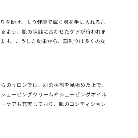
わりを助け、より健康で輝く肌を手に入れるこ
まるよう、肌の状態に合わせたケアが行われま
ります。こうした効果から、顏剃りは多くの女
グ
介
れらのサロンでは、肌の状態を見極めた上で、
なシェービングクリームやシェービングオイル
ターケアも充実しており、肌のコンディション