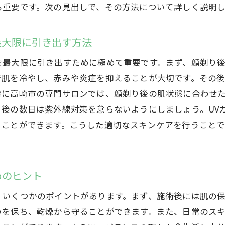
顏剃りエステがもたらす心地よい時間と美肌効果
も重要です。次の見出しで、その方法について詳しく説明し
美肌を目指すなら高崎市の顏剃りエステがオススメ
高崎市の顏剃りエステが美肌効果を引き出す理由
最大限に引き出す方法
顏剃りエステを取り入れるべきスキンケア習慣
を最大限に引き出すために極めて重要です。まず、顏剃り
美肌を目指すための顏剃りエステの適切な頻度
で肌を冷やし、赤みや炎症を抑えることが大切です。その
高崎市の顏剃りエステで使用される特別な道具と技術
特に高崎市の専門サロンでは、顏剃り後の肌状態に合わせ
り後の数日は紫外線対策を怠らないようにしましょう。UV
顏剃りエステを受ける前に知っておきたいこと
ることができます。こうした適切なスキンケアを行うこと
高崎市で顏剃りエステを受けた後のスキンケア方法
高崎市で初めての顏剃りエステを安心して体験する方法
初めての顏剃りエステ：施術前の準備と心構え
めのヒント
高崎市で初めて顏剃りエステを体験する際のポイント
、いくつかのポイントがあります。まず、施術後には肌の
顏剃りエステに対する不安を解消するための情報
いを保ち、乾燥から守ることができます。また、日常のス
高崎市の顏剃りエステの初回施術体験談