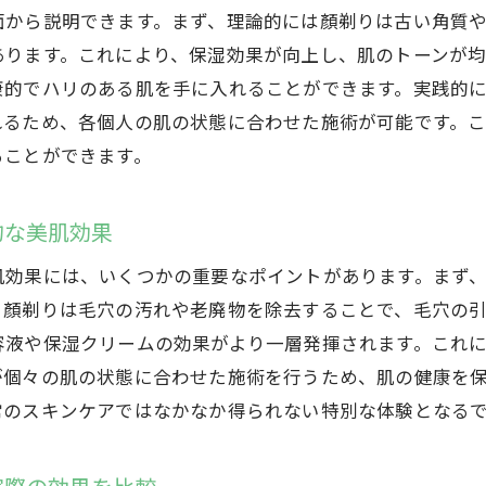
面から説明できます。まず、理論的には顏剃りは古い角質
顏剃りエステ後に肌の変化を感じるタイミング
あります。これにより、保湿効果が向上し、肌のトーンが
高崎市で顏剃りエステを受ける前後の肌管理法
康的でハリのある肌を手に入れることができます。実践的
顏剃りエステで得られる美肌効果を持続させるために
れるため、各個人の肌の状態に合わせた施術が可能です。
ることができます。
的な美肌効果
肌効果には、いくつかの重要なポイントがあります。まず
、顏剃りは毛穴の汚れや老廃物を除去することで、毛穴の
容液や保湿クリームの効果がより一層発揮されます。これ
が個々の肌の状態に合わせた施術を行うため、肌の健康を
常のスキンケアではなかなか得られない特別な体験となる