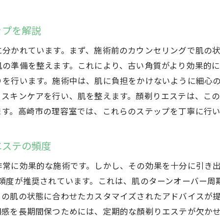
プロの技術で古い角質を除去する高崎市の顏剃りエステ
プロの理容師が施す顏剃りエステの技術とは
ップを解説
高崎市の理容師が教える顏剃りエステの魅力
に分かれています。まず、施術前のカウンセリングで肌の
顏剃りエステの施術前後の注意点
肌の準備を整えます。これにより、古い角質がより効果的
高崎市でプロの顏剃りエステを受けるメリットとは
りを行います。施術中は、肌に負担をかけないように細心
顏剃りエステの技術における安全性と信頼性
るスキンケアを行い、肌を整えます。顏剃りエステは、こ
プロの理容師が推奨する顏剃りエステの頻度
ます。高崎市の理容室では、これらのステップを丁寧に行
高崎市の理容室で体験する顏剃りエステのメリット
高崎市の理容室で顏剃りエステを受ける価値とは
エステの頻度
理容室での顏剃りエステが人気の理由
非常に効果的な施術です。しかし、その効果を十分に引き
高崎市の理容室が提供する顏剃りエステの特長
の頻度が推奨されています。これは、肌のターンオーバー周
顏剃りエステの施術中にリラックスできるポイント
々の肌の状態に合わせたカスタマイズされたアドバイスが
高崎市の理容室での顏剃りエステ利用者の声
明感を長期間保つためには、定期的な顏剃りエステが欠か