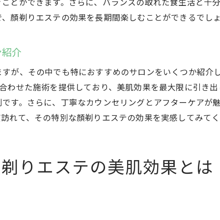
ぐことができます。さらに、バランスの取れた食生活と十
理容師が教える顏剃りエステ初心者向けのアドバイス
で、顏剃りエステの効果を長期間楽しむことができるでし
初めて顏剃りエステを受ける際の注意点とコツ
顏剃りエステで美容成分の浸透力を高める高崎市の理容室
ン紹介
顏剃りエステで美容成分の浸透力が向上する理由
ますが、その中でも特におすすめのサロンをいくつか紹介
高崎市の理容室で使用される美容成分と顏剃りエステ
に合わせた施術を提供しており、美肌効果を最大限に引き出
顏剃りエステ後におすすめの美容液とその効果
判です。さらに、丁寧なカウンセリングとアフターケアが魅
高崎市の理容室が提供する顏剃りエステとスキンケア
度訪れて、その特別な顏剃りエステの効果を実感してみて
美容成分浸透力を高める顏剃りエステの技術とは
高崎市の顏剃りエステで肌の悩みを解消する方法
顏剃りエステの美肌効果とは
高崎市の顏剃りエステで驚きの美肌効果を実感しよう
高崎市の顏剃りエステで実感できる美肌効果とは
顏剃りエステの効果を実感した利用者の声
驚きの美肌効果を引き出す顏剃りエステのポイント