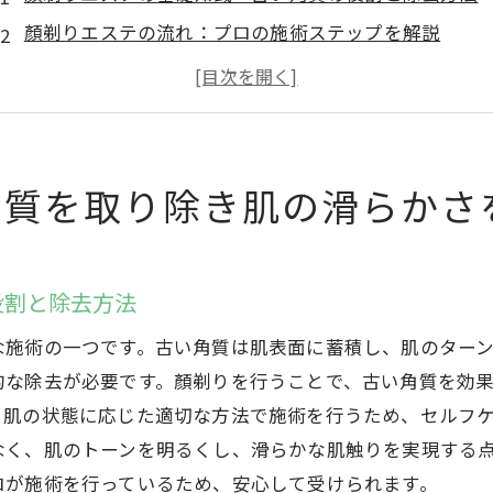
顏剃りエステの流れ：プロの施術ステップを解説
肌の滑らかさを実感するための顏剃りエステの頻度
顏剃りエステ後のスキンケア：効果を最大限に引き出
顏剃りエステの効果を長持ちさせるためのヒント
高崎市でおすすめの顏剃りエステサロン紹介
角質を取り除き肌の滑らかさ
高崎市で体験できる顏剃りエステの美肌効果とは
顏剃りエステの美肌効果：理論と実践
役割と除去方法
高崎市の顏剃りエステで得られる具体的な美肌効果
顏剃りエステのビフォー・アフター：実際の効果を比
な施術の一つです。古い角質は肌表面に蓄積し、肌のター
高崎市の顏剃りエステでの施術体験談
的な除去が必要です。顏剃りを行うことで、古い角質を効
、肌の状態に応じた適切な方法で施術を行うため、セルフ
顏剃りエステと他の美肌ケア法の違い
なく、肌のトーンを明るくし、滑らかな肌触りを実現する
顏剃りエステ後の肌トラブルを防ぐポイント
ロが施術を行っているため、安心して受けられます。